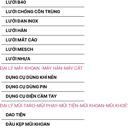
LƯỚI B40
LƯỚI CHỐNG CÔN TRÙNG
LƯỚI ĐAN INOX
LƯỚI HÀN
LƯỚI MẮT CÁO
LƯỚI MESCH
LƯỚI NHỰA
ĐẠI LÝ MÁY KHOAN -MÁY HÀN-MÁY CẮT
DỤNG CỤ DÙNG KHÍ NÉN
DỤNG CỤ DÙNG PIN
DỤNG CỤ ĐIỆN CẦM TAY
ĐẠI LÝ MŨI TARO-MŨI PHAY-MŨI TIỆN-MŨI KHOAN-MŨI KHOÉ
DAO TIỆN
ĐẦU KẸP MŨI KHOAN