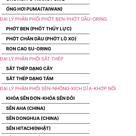
ỐNG HƠI PUMA(TAIWAN)
ĐẠI LÝ PHÂN PHỐI PHỚT BEN-PHỚT DẦU-ORING
PHỚT BEN (PHỐT THỦY LỰC)
PHỚT CHĂN DẦU (PHỚT LÒ XO)
RON CAO SU-ORING
ĐẠI LÝ PHÂN PHỐI SẮT THÉP
SẮT THÉP DẠNG CÂY
SẮT THÉP DẠNG TẤM
ĐẠI LÝ PHÂN PHỐI SÊN-NHÔNG-XÍCH DĨA-KHỚP NỐI
KHÓA SÊN ĐƠN-KHÓA SÊN ĐÔI
SÊN AHA (CHINA)
SÊN DONGHUA (CHINA)
SÊN HITACHI(NHẬT)