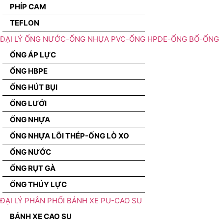
PHÍP CAM
TEFLON
ĐẠI LÝ ỐNG NƯỚC-ỐNG NHỰA PVC-ỐNG HPDE-ỐNG BỐ-ỐNG 
ỐNG ÁP LỰC
ỐNG HBPE
ỐNG HÚT BỤI
ỐNG LƯỚI
ỐNG NHỰA
ỐNG NHỰA LÕI THÉP-ỐNG LÒ XO
ỐNG NƯỚC
ỐNG RỤT GÀ
ỐNG THỦY LỰC
ĐẠI LÝ PHÂN PHỐI BÁNH XE PU-CAO SU
BÁNH XE CAO SU