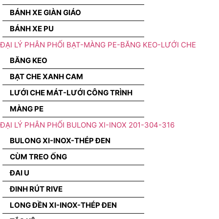
BÁNH XE GIÀN GIÁO
BÁNH XE PU
ĐẠI LÝ PHÂN PHỐI BẠT-MÀNG PE-BĂNG KEO-LƯỚI CHE
BĂNG KEO
BẠT CHE XANH CAM
LƯỚI CHE MÁT-LƯỚI CÔNG TRÌNH
MÀNG PE
ĐẠI LÝ PHÂN PHỐI BULONG XI-INOX 201-304-316
BULONG XI-INOX-THÉP ĐEN
CÙM TREO ỐNG
ĐAI U
ĐINH RÚT RIVE
LONG ĐỀN XI-INOX-THÉP ĐEN