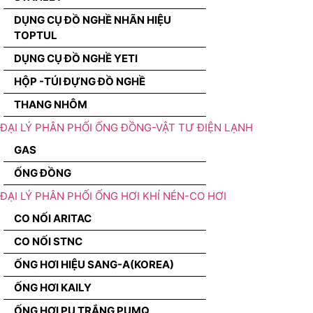
DỤNG CỤ ĐỒ NGHỀ NHÃN HIỆU
TOPTUL
DỤNG CỤ ĐỒ NGHỀ YETI
HỘP -TÚI ĐỰNG ĐỒ NGHỀ
THANG NHÔM
ĐẠI LÝ PHÂN PHỐI ỐNG ĐỒNG-VẬT TƯ ĐIỆN LẠNH
GAS
ỐNG ĐỒNG
ĐẠI LÝ PHÂN PHỐI ỐNG HƠI KHÍ NÉN-CO HƠI
CO NỐI ARITAC
CO NỐI STNC
ỐNG HƠI HIỆU SANG-A(KOREA)
ỐNG HƠI KAILY
ỐNG HƠI PU TRẮNG PUMQ