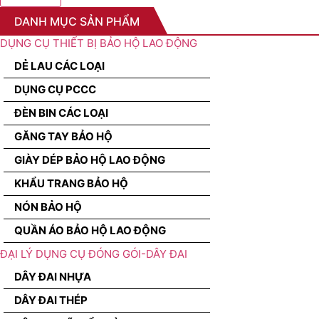
DANH MỤC SẢN PHẨM
DỤNG CỤ THIẾT BỊ BẢO HỘ LAO ĐỘNG
DẺ LAU CÁC LOẠI
DỤNG CỤ PCCC
ĐÈN BIN CÁC LOẠI
GĂNG TAY BẢO HỘ
GIÀY DÉP BẢO HỘ LAO ĐỘNG
KHẨU TRANG BẢO HỘ
NÓN BẢO HỘ
QUẦN ÁO BẢO HỘ LAO ĐỘNG
ĐẠI LÝ DỤNG CỤ ĐÓNG GÓI-DÂY ĐAI
DÂY ĐAI NHỰA
DÂY ĐAI THÉP