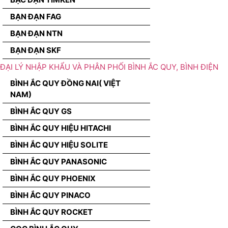
BẠN ĐẠN FAG
BẠN ĐẠN NTN
BẠN ĐẠN SKF
ĐẠI LÝ NHẬP KHẨU VÀ PHÂN PHỐI BÌNH ẮC QUY, BÌNH ĐIỆN
BÌNH ẮC QUY ĐỒNG NAI( VIỆT
NAM)
BÌNH ẮC QUY GS
BÌNH ẮC QUY HIỆU HITACHI
BÌNH ẮC QUY HIỆU SOLITE
BÌNH ẮC QUY PANASONIC
BÌNH ẮC QUY PHOENIX
BÌNH ẮC QUY PINACO
BÌNH ẮC QUY ROCKET