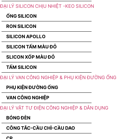
ĐẠI LÝ SILICON CHỊU NHIỆT -KEO SILICON
ỐNG SILICON
RON SILICON
SILICON APOLLO
SILICON TẤM MÀU ĐỎ
SLICON XỐP MÀU ĐỎ
TẤM SILICON
ĐẠI LÝ VAN CÔNG NGHIỆP & PHỤ KIỆN ĐƯỜNG ỐNG
PHỤ KIỆN ĐƯỜNG ỐNG
VAN CÔNG NGHIỆP
ĐẠI LÝ VẬT TƯ ĐIỆN CÔNG NGHIỆP & DÂN DỤNG
BÓNG ĐÈN
CÔNG TẮC-CẦU CHÌ-CẦU DAO
CP