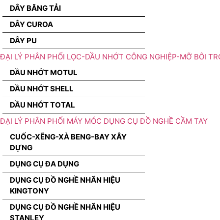
DÂY BĂNG TẢI
DÂY CUROA
DÂY PU
ĐẠI LÝ PHÂN PHỐI LỌC-DẦU NHỚT CÔNG NGHIỆP-MỠ BÔI TR
DẦU NHỚT MOTUL
DẦU NHỚT SHELL
DẦU NHỚT TOTAL
ĐẠI LÝ PHÂN PHỐI MÁY MÓC DỤNG CỤ ĐỒ NGHỀ CẦM TAY
CUỐC-XẼNG-XÀ BENG-BAY XÂY
DỰNG
DỤNG CỤ ĐA DỤNG
DỤNG CỤ ĐỒ NGHỀ NHÃN HIỆU
KINGTONY
DỤNG CỤ ĐỒ NGHỀ NHÃN HIỆU
STANLEY