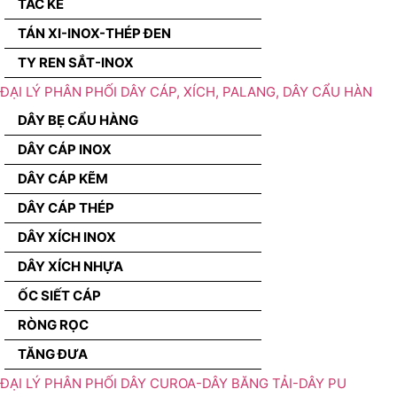
TẮC KÊ
TÁN XI-INOX-THÉP ĐEN
TY REN SẮT-INOX
ĐẠI LÝ PHÂN PHỐI DÂY CÁP, XÍCH, PALANG, DÂY CẨU HÀN
DÂY BẸ CẨU HÀNG
DÂY CÁP INOX
DÂY CÁP KẼM
DÂY CÁP THÉP
DÂY XÍCH INOX
DÂY XÍCH NHỰA
ỐC SIẾT CÁP
RÒNG RỌC
TĂNG ĐƯA
ĐẠI LÝ PHÂN PHỐI DÂY CUROA-DÂY BĂNG TẢI-DÂY PU