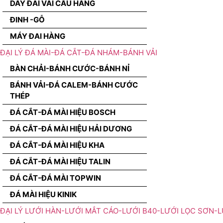
DÂY ĐAI VÃI CẨU HÀNG
ĐINH -GỖ
MÁY ĐAI HÀNG
ĐẠI LÝ ĐÁ MÀI-ĐÁ CẮT-ĐÁ NHÁM-BÁNH VẢI
BÀN CHẢI-BÁNH CƯỚC-BÁNH NỈ
BÁNH VẢI-ĐÁ CALEM-BÁNH CƯỚC
THÉP
ĐÁ CẮT-ĐÁ MÀI HIỆU BOSCH
ĐÁ CẮT-ĐÁ MÀI HIỆU HẢI DƯƠNG
ĐÁ CẮT-ĐÁ MÀI HIỆU KHA
ĐÁ CẮT-ĐÁ MÀI HIỆU TALIN
ĐÁ CẮT-ĐÁ MÀI TOPWIN
ĐÁ MÀI HIỆU KINIK
ĐẠI LÝ LƯỚI HÀN-LƯỚI MẮT CÁO-LƯỚI B40-LƯỚI LỌC SƠN-