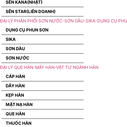
SÊN KANA(NHẬT)
SÊN STAR(LIÊN DOANH)
ĐẠI LÝ PHÂN PHỐI SƠN NƯỚC-SƠN DẦU-SIKA-DỤNG CỤ PH
DỤNG CỤ PHUN SƠN
SIKA
SƠN DẦU
SƠN NƯỚC
ĐẠI LÝ QUE HÀN-MÁY HÀN-VẬT TƯ NGÀNH HÀN
CÁP HÀN
DÂY HÀN
KẸP HÀN
MẶT NẠ HÀN
QUE HÀN
THUỐC HÀN