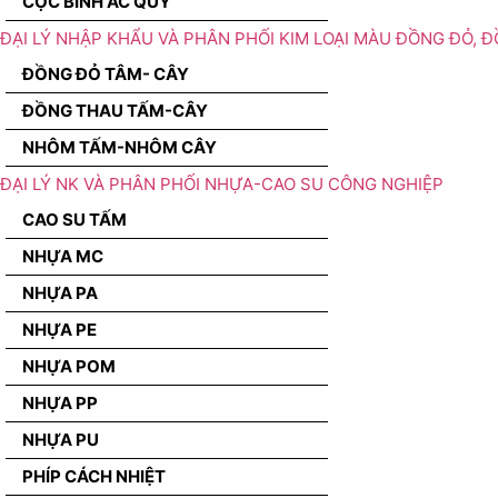
CỌC BÌNH ẮC QUY
ĐẠI LÝ NHẬP KHẨU VÀ PHÂN PHỐI KIM LOẠI MÀU ĐỒNG ĐỎ, 
ĐỒNG ĐỎ TÂM- CÂY
ĐỒNG THAU TẤM-CÂY
NHÔM TẤM-NHÔM CÂY
ĐẠI LÝ NK VÀ PHÂN PHỐI NHỰA-CAO SU CÔNG NGHIỆP
CAO SU TẤM
NHỰA MC
NHỰA PA
NHỰA PE
NHỰA POM
NHỰA PP
NHỰA PU
PHÍP CÁCH NHIỆT