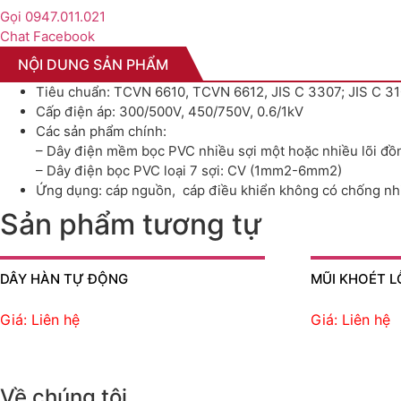
Gọi 0947.011.021
Chat Facebook
NỘI DUNG SẢN PHẨM
Tiêu chuẩn: TCVN 6610, TCVN 6612, JIS C 3307; JIS C 3
Cấp điện áp: 300/500V, 450/750V, 0.6/1kV
Các sản phẩm chính:
– Dây điện mềm bọc PVC nhiều sợi một hoặc nhiều lõi đ
– Dây điện bọc PVC loại 7 sợi: CV (1mm2-6mm2)
Ứng dụng: cáp nguồn, cáp điều khiển không có chống nh
Sản phẩm tương tự
DÂY HÀN TỰ ĐỘNG
MŨI KHOÉT L
Giá: Liên hệ
Giá: Liên hệ
Về chúng tôi