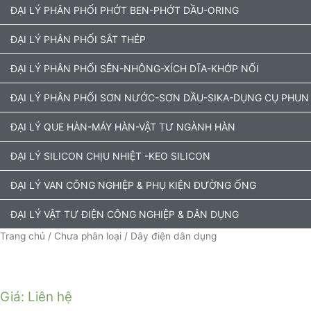
ĐẠI LÝ PHÂN PHỐI PHỚT BEN-PHỚT DẦU-ORING
ĐẠI LÝ PHÂN PHỐI SẮT THÉP
ĐẠI LÝ PHÂN PHỐI SÊN-NHÔNG-XÍCH DĨA-KHỚP NỐI
ĐẠI LÝ PHÂN PHỐI SƠN NƯỚC-SƠN DẦU-SIKA-DỤNG CỤ PHUN
ĐẠI LÝ QUE HÀN-MÁY HÀN-VẬT TƯ NGÀNH HÀN
ĐẠI LÝ SILICON CHỊU NHIỆT -KEO SILICON
ĐẠI LÝ VAN CÔNG NGHIỆP & PHỤ KIỆN ĐƯỜNG ỐNG
ĐẠI LÝ VẬT TƯ ĐIỆN CÔNG NGHIỆP & DÂN DỤNG
Trang chủ
/
Chưa phân loại
/ Dây điện dân dụng
Giá: Liên hệ