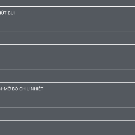
ÚT BỤI
N-MỠ BÒ CHỊU NHIỆT