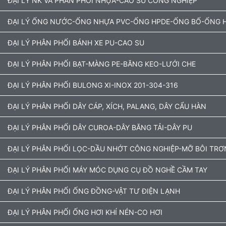
ĐẠI LÝ NK VÀ PHÂN PHỐI NHỰA-CAO SU CÔNG NGHIỆP
ĐẠI LÝ ỐNG NƯỚC-ỐNG NHỰA PVC-ỐNG HPDE-ỐNG BỐ-ỐNG H
ĐẠI LÝ PHÂN PHỐI BÁNH XE PU-CAO SU
ĐẠI LÝ PHÂN PHỐI BẠT-MÀNG PE-BĂNG KEO-LƯỚI CHE
ĐẠI LÝ PHÂN PHỐI BULONG XI-INOX 201-304-316
ĐẠI LÝ PHÂN PHỐI DÂY CÁP, XÍCH, PALANG, DÂY CẨU HÀN
ĐẠI LÝ PHÂN PHỐI DÂY CUROA-DÂY BĂNG TẢI-DÂY PU
ĐẠI LÝ PHÂN PHỐI LỌC-DẦU NHỚT CÔNG NGHIỆP-MỠ BÔI TRƠ
ĐẠI LÝ PHÂN PHỐI MÁY MÓC DỤNG CỤ ĐỒ NGHỀ CẦM TAY
ĐẠI LÝ PHÂN PHỐI ỐNG ĐỒNG-VẬT TƯ ĐIỆN LẠNH
ĐẠI LÝ PHÂN PHỐI ỐNG HƠI KHÍ NÉN-CO HƠI