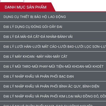
DANH MỤC SẢN PHẨM
DỤNG CỤ THIẾT BỊ BẢO HỘ LAO ĐỘNG
ĐẠI LÝ DỤNG CỤ ĐÓNG GÓI-DÂY ĐAI
ĐẠI LÝ ĐÁ MÀI-ĐÁ CẮT-ĐÁ NHÁM-BÁNH VẢI
ĐẠI LÝ LƯỚI HÀN-LƯỚI MẮT CÁO-LƯỚI B40-LƯỚI LỌC SƠN-L
ĐẠI LÝ MÁY KHOAN -MÁY HÀN-MÁY CẮT
ĐẠI LÝ MŨI TARO-MŨI PHAY-MŨI TIỆN-MŨI KHOAN-MŨI KHOÉT
ĐẠI LÝ NHẬP KHẨU VÀ PHÂN PHỐI BẠC ĐẠN
ĐẠI LÝ NHẬP KHẨU VÀ PHÂN PHỐI BÌNH ẮC QUY, BÌNH ĐIỆN
ĐẠI LÝ NHẬP KHẨU VÀ PHÂN PHỐI KIM LOẠI MÀU ĐỒNG ĐỎ, Đ