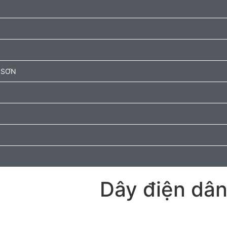
 SƠN
Dây điện dâ