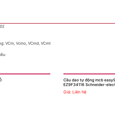
102
ồng: VCm, Vcmo, VCmd, VCmt
iễu
Ỗ
Cầu dao tự động mcb easy9
EZ9F34116 Schneider-elect
Giá: Liên hệ