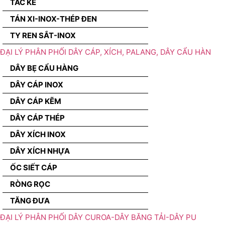
TẮC KÊ
TÁN XI-INOX-THÉP ĐEN
TY REN SẮT-INOX
ĐẠI LÝ PHÂN PHỐI DÂY CÁP, XÍCH, PALANG, DÂY CẨU HÀN
DÂY BẸ CẨU HÀNG
DÂY CÁP INOX
DÂY CÁP KẼM
DÂY CÁP THÉP
DÂY XÍCH INOX
DÂY XÍCH NHỰA
ỐC SIẾT CÁP
RÒNG RỌC
TĂNG ĐƯA
ĐẠI LÝ PHÂN PHỐI DÂY CUROA-DÂY BĂNG TẢI-DÂY PU