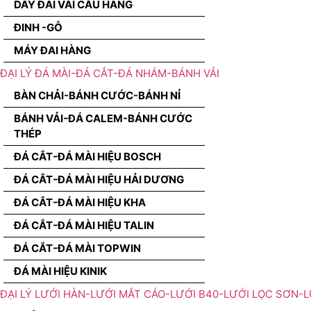
DÂY ĐAI VÃI CẨU HÀNG
ĐINH -GỖ
MÁY ĐAI HÀNG
ĐẠI LÝ ĐÁ MÀI-ĐÁ CẮT-ĐÁ NHÁM-BÁNH VẢI
BÀN CHẢI-BÁNH CƯỚC-BÁNH NỈ
BÁNH VẢI-ĐÁ CALEM-BÁNH CƯỚC
THÉP
ĐÁ CẮT-ĐÁ MÀI HIỆU BOSCH
ĐÁ CẮT-ĐÁ MÀI HIỆU HẢI DƯƠNG
ĐÁ CẮT-ĐÁ MÀI HIỆU KHA
ĐÁ CẮT-ĐÁ MÀI HIỆU TALIN
ĐÁ CẮT-ĐÁ MÀI TOPWIN
ĐÁ MÀI HIỆU KINIK
ĐẠI LÝ LƯỚI HÀN-LƯỚI MẮT CÁO-LƯỚI B40-LƯỚI LỌC SƠN-