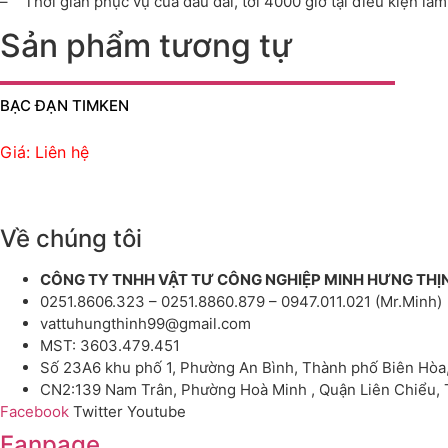
– Thời gian phục vụ của dầu dài, tới 4000 giờ tại điều kiện là
Sản phẩm tương tự
BẠC ĐẠN TIMKEN
Giá: Liên hệ
Về chúng tôi
CÔNG TY TNHH VẬT TƯ CÔNG NGHIỆP MINH HƯNG THỊ
0251.8606.323 – 0251.8860.879 – 0947.011.021 (Mr.Minh)
vattuhungthinh99@gmail.com
MST: 3603.479.451
Số 23A6 khu phố 1, Phường An Bình, Thành phố Biên Hòa
CN2:139 Nam Trân, Phường Hoà Minh , Quận Liên Chiểu,
Facebook
Twitter
Youtube
Fanpage