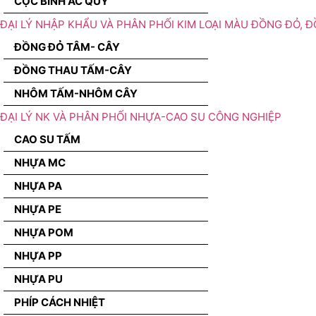
CỌC BÌNH ẮC QUY
ĐẠI LÝ NHẬP KHẨU VÀ PHÂN PHỐI KIM LOẠI MÀU ĐỒNG ĐỎ, 
ĐỒNG ĐỎ TÂM- CÂY
ĐỒNG THAU TẤM-CÂY
NHÔM TẤM-NHÔM CÂY
ĐẠI LÝ NK VÀ PHÂN PHỐI NHỰA-CAO SU CÔNG NGHIỆP
CAO SU TẤM
NHỰA MC
NHỰA PA
NHỰA PE
NHỰA POM
NHỰA PP
NHỰA PU
PHÍP CÁCH NHIỆT