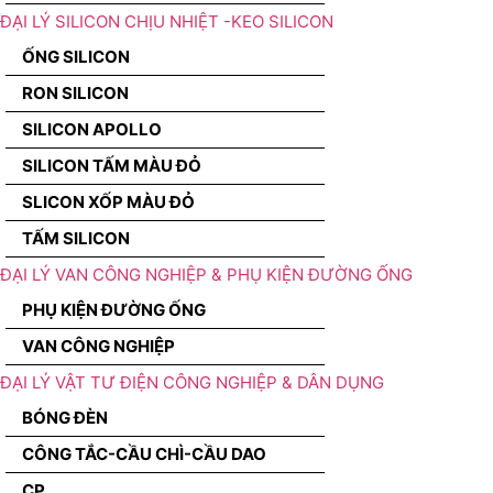
ĐẠI LÝ SILICON CHỊU NHIỆT -KEO SILICON
ỐNG SILICON
RON SILICON
SILICON APOLLO
SILICON TẤM MÀU ĐỎ
SLICON XỐP MÀU ĐỎ
TẤM SILICON
ĐẠI LÝ VAN CÔNG NGHIỆP & PHỤ KIỆN ĐƯỜNG ỐNG
PHỤ KIỆN ĐƯỜNG ỐNG
VAN CÔNG NGHIỆP
ĐẠI LÝ VẬT TƯ ĐIỆN CÔNG NGHIỆP & DÂN DỤNG
BÓNG ĐÈN
CÔNG TẮC-CẦU CHÌ-CẦU DAO
CP