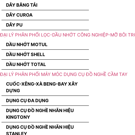
DÂY BĂNG TẢI
DÂY CUROA
DÂY PU
ĐẠI LÝ PHÂN PHỐI LỌC-DẦU NHỚT CÔNG NGHIỆP-MỠ BÔI TR
DẦU NHỚT MOTUL
DẦU NHỚT SHELL
DẦU NHỚT TOTAL
ĐẠI LÝ PHÂN PHỐI MÁY MÓC DỤNG CỤ ĐỒ NGHỀ CẦM TAY
CUỐC-XẼNG-XÀ BENG-BAY XÂY
DỰNG
DỤNG CỤ ĐA DỤNG
DỤNG CỤ ĐỒ NGHỀ NHÃN HIỆU
KINGTONY
DỤNG CỤ ĐỒ NGHỀ NHÃN HIỆU
STANLEY