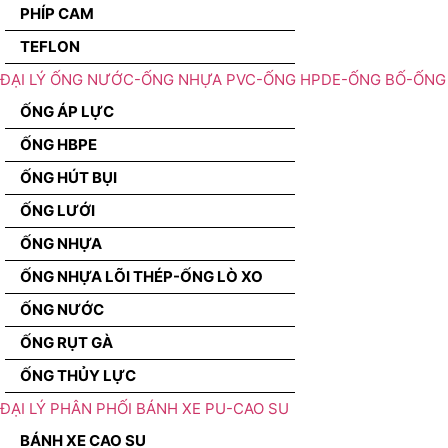
PHÍP CAM
TEFLON
ĐẠI LÝ ỐNG NƯỚC-ỐNG NHỰA PVC-ỐNG HPDE-ỐNG BỐ-ỐNG 
ỐNG ÁP LỰC
ỐNG HBPE
ỐNG HÚT BỤI
ỐNG LƯỚI
ỐNG NHỰA
ỐNG NHỰA LÕI THÉP-ỐNG LÒ XO
ỐNG NƯỚC
ỐNG RỤT GÀ
ỐNG THỦY LỰC
ĐẠI LÝ PHÂN PHỐI BÁNH XE PU-CAO SU
BÁNH XE CAO SU