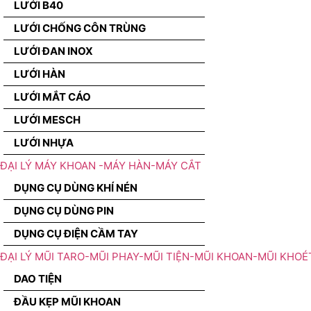
LƯỚI B40
LƯỚI CHỐNG CÔN TRÙNG
LƯỚI ĐAN INOX
LƯỚI HÀN
LƯỚI MẮT CÁO
LƯỚI MESCH
LƯỚI NHỰA
ĐẠI LÝ MÁY KHOAN -MÁY HÀN-MÁY CẮT
DỤNG CỤ DÙNG KHÍ NÉN
DỤNG CỤ DÙNG PIN
DỤNG CỤ ĐIỆN CẦM TAY
ĐẠI LÝ MŨI TARO-MŨI PHAY-MŨI TIỆN-MŨI KHOAN-MŨI KHOÉ
DAO TIỆN
ĐẦU KẸP MŨI KHOAN