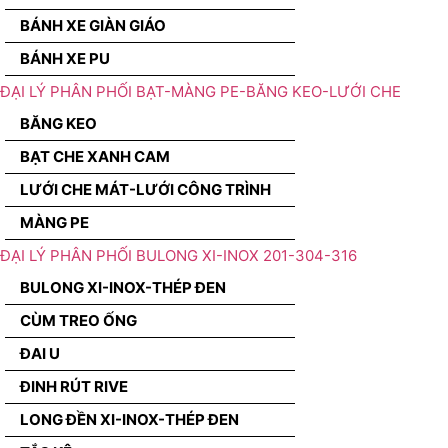
BÁNH XE GIÀN GIÁO
BÁNH XE PU
ĐẠI LÝ PHÂN PHỐI BẠT-MÀNG PE-BĂNG KEO-LƯỚI CHE
BĂNG KEO
BẠT CHE XANH CAM
LƯỚI CHE MÁT-LƯỚI CÔNG TRÌNH
MÀNG PE
ĐẠI LÝ PHÂN PHỐI BULONG XI-INOX 201-304-316
BULONG XI-INOX-THÉP ĐEN
CÙM TREO ỐNG
ĐAI U
ĐINH RÚT RIVE
LONG ĐỀN XI-INOX-THÉP ĐEN