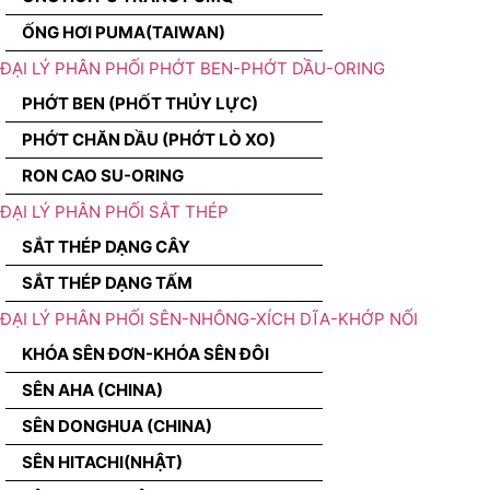
ỐNG HƠI PUMA(TAIWAN)
ĐẠI LÝ PHÂN PHỐI PHỚT BEN-PHỚT DẦU-ORING
PHỚT BEN (PHỐT THỦY LỰC)
PHỚT CHĂN DẦU (PHỚT LÒ XO)
RON CAO SU-ORING
ĐẠI LÝ PHÂN PHỐI SẮT THÉP
SẮT THÉP DẠNG CÂY
SẮT THÉP DẠNG TẤM
ĐẠI LÝ PHÂN PHỐI SÊN-NHÔNG-XÍCH DĨA-KHỚP NỐI
KHÓA SÊN ĐƠN-KHÓA SÊN ĐÔI
SÊN AHA (CHINA)
SÊN DONGHUA (CHINA)
SÊN HITACHI(NHẬT)