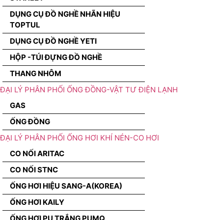
DỤNG CỤ ĐỒ NGHỀ NHÃN HIỆU
TOPTUL
DỤNG CỤ ĐỒ NGHỀ YETI
HỘP -TÚI ĐỰNG ĐỒ NGHỀ
THANG NHÔM
ĐẠI LÝ PHÂN PHỐI ỐNG ĐỒNG-VẬT TƯ ĐIỆN LẠNH
GAS
ỐNG ĐỒNG
ĐẠI LÝ PHÂN PHỐI ỐNG HƠI KHÍ NÉN-CO HƠI
CO NỐI ARITAC
CO NỐI STNC
ỐNG HƠI HIỆU SANG-A(KOREA)
ỐNG HƠI KAILY
ỐNG HƠI PU TRẮNG PUMQ