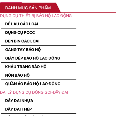
DANH MỤC SẢN PHẨM
DỤNG CỤ THIẾT BỊ BẢO HỘ LAO ĐỘNG
DẺ LAU CÁC LOẠI
DỤNG CỤ PCCC
ĐÈN BIN CÁC LOẠI
GĂNG TAY BẢO HỘ
GIÀY DÉP BẢO HỘ LAO ĐỘNG
KHẨU TRANG BẢO HỘ
NÓN BẢO HỘ
QUẦN ÁO BẢO HỘ LAO ĐỘNG
ĐẠI LÝ DỤNG CỤ ĐÓNG GÓI-DÂY ĐAI
DÂY ĐAI NHỰA
DÂY ĐAI THÉP