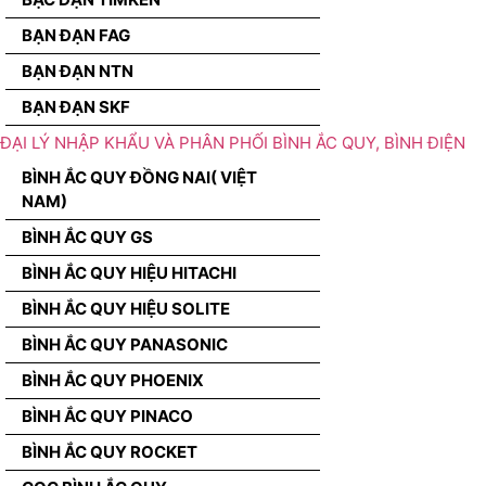
BẠN ĐẠN FAG
BẠN ĐẠN NTN
BẠN ĐẠN SKF
ĐẠI LÝ NHẬP KHẨU VÀ PHÂN PHỐI BÌNH ẮC QUY, BÌNH ĐIỆN
BÌNH ẮC QUY ĐỒNG NAI( VIỆT
NAM)
BÌNH ẮC QUY GS
BÌNH ẮC QUY HIỆU HITACHI
BÌNH ẮC QUY HIỆU SOLITE
BÌNH ẮC QUY PANASONIC
BÌNH ẮC QUY PHOENIX
BÌNH ẮC QUY PINACO
BÌNH ẮC QUY ROCKET