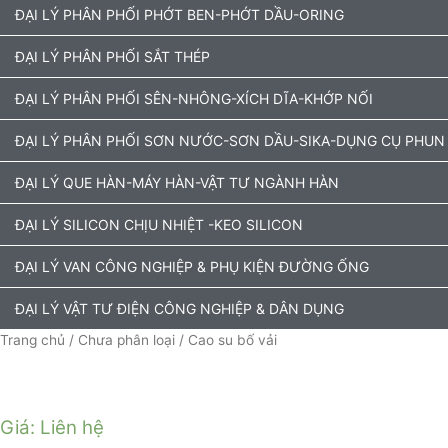
ĐẠI LÝ PHÂN PHỐI PHỚT BEN-PHỚT DẦU-ORING
ĐẠI LÝ PHÂN PHỐI SẮT THÉP
ĐẠI LÝ PHÂN PHỐI SÊN-NHÔNG-XÍCH DĨA-KHỚP NỐI
ĐẠI LÝ PHÂN PHỐI SƠN NƯỚC-SƠN DẦU-SIKA-DỤNG CỤ PHUN
ĐẠI LÝ QUE HÀN-MÁY HÀN-VẬT TƯ NGÀNH HÀN
ĐẠI LÝ SILICON CHỊU NHIỆT -KEO SILICON
ĐẠI LÝ VAN CÔNG NGHIỆP & PHỤ KIỆN ĐƯỜNG ỐNG
ĐẠI LÝ VẬT TƯ ĐIỆN CÔNG NGHIỆP & DÂN DỤNG
Trang chủ
/
Chưa phân loại
/ Cao su bố vải
Giá: Liên hệ