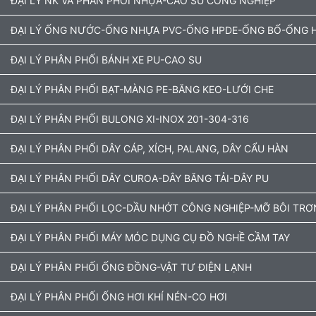
ĐẠI LÝ NK VÀ PHÂN PHỐI NHỰA-CAO SU CÔNG NGHIỆP
ĐẠI LÝ ỐNG NƯỚC-ỐNG NHỰA PVC-ỐNG HPDE-ỐNG BỐ-ỐNG H
ĐẠI LÝ PHÂN PHỐI BÁNH XE PU-CAO SU
ĐẠI LÝ PHÂN PHỐI BẠT-MÀNG PE-BĂNG KEO-LƯỚI CHE
ĐẠI LÝ PHÂN PHỐI BULONG XI-INOX 201-304-316
ĐẠI LÝ PHÂN PHỐI DÂY CÁP, XÍCH, PALANG, DÂY CẨU HÀN
ĐẠI LÝ PHÂN PHỐI DÂY CUROA-DÂY BĂNG TẢI-DÂY PU
ĐẠI LÝ PHÂN PHỐI LỌC-DẦU NHỚT CÔNG NGHIỆP-MỠ BÔI TRƠ
ĐẠI LÝ PHÂN PHỐI MÁY MÓC DỤNG CỤ ĐỒ NGHỀ CẦM TAY
ĐẠI LÝ PHÂN PHỐI ỐNG ĐỒNG-VẬT TƯ ĐIỆN LẠNH
ĐẠI LÝ PHÂN PHỐI ỐNG HƠI KHÍ NÉN-CO HƠI