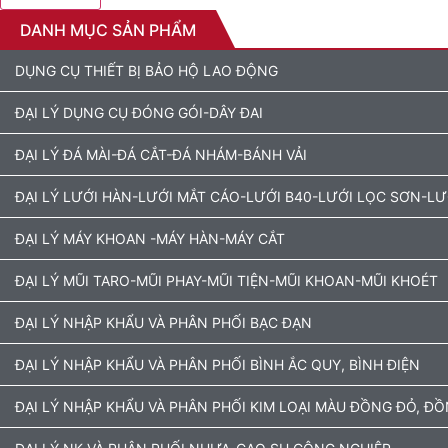
DANH MỤC SẢN PHẨM
DỤNG CỤ THIẾT BỊ BẢO HỘ LAO ĐỘNG
ĐẠI LÝ DỤNG CỤ ĐÓNG GÓI-DÂY ĐAI
ĐẠI LÝ ĐÁ MÀI-ĐÁ CẮT-ĐÁ NHÁM-BÁNH VẢI
ĐẠI LÝ LƯỚI HÀN-LƯỚI MẮT CÁO-LƯỚI B40-LƯỚI LỌC SƠN-L
ĐẠI LÝ MÁY KHOAN -MÁY HÀN-MÁY CẮT
ĐẠI LÝ MŨI TARO-MŨI PHAY-MŨI TIỆN-MŨI KHOAN-MŨI KHOÉT
ĐẠI LÝ NHẬP KHẨU VÀ PHÂN PHỐI BẠC ĐẠN
ĐẠI LÝ NHẬP KHẨU VÀ PHÂN PHỐI BÌNH ẮC QUY, BÌNH ĐIỆN
ĐẠI LÝ NHẬP KHẨU VÀ PHÂN PHỐI KIM LOẠI MÀU ĐỒNG ĐỎ, Đ