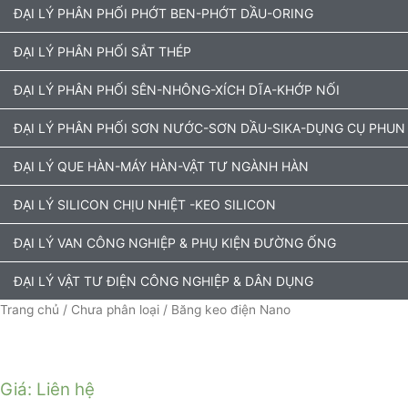
ĐẠI LÝ PHÂN PHỐI PHỚT BEN-PHỚT DẦU-ORING
ĐẠI LÝ PHÂN PHỐI SẮT THÉP
ĐẠI LÝ PHÂN PHỐI SÊN-NHÔNG-XÍCH DĨA-KHỚP NỐI
ĐẠI LÝ PHÂN PHỐI SƠN NƯỚC-SƠN DẦU-SIKA-DỤNG CỤ PHUN
ĐẠI LÝ QUE HÀN-MÁY HÀN-VẬT TƯ NGÀNH HÀN
ĐẠI LÝ SILICON CHỊU NHIỆT -KEO SILICON
ĐẠI LÝ VAN CÔNG NGHIỆP & PHỤ KIỆN ĐƯỜNG ỐNG
ĐẠI LÝ VẬT TƯ ĐIỆN CÔNG NGHIỆP & DÂN DỤNG
Trang chủ
/
Chưa phân loại
/ Băng keo điện Nano
Giá: Liên hệ