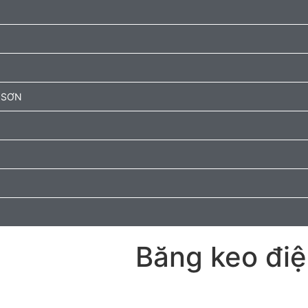
 SƠN
Băng keo đi