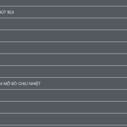
ÚT BỤI
N-MỠ BÒ CHỊU NHIỆT