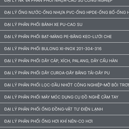
ĐẠI LÝ NK VÀ PHÂN PHỐI NHỰA-CAO SU CÔNG NGHIỆP
ĐẠI LÝ ỐNG NƯỚC-ỐNG NHỰA PVC-ỐNG HPDE-ỐNG BỐ-ỐNG H
ĐẠI LÝ PHÂN PHỐI BÁNH XE PU-CAO SU
ĐẠI LÝ PHÂN PHỐI BẠT-MÀNG PE-BĂNG KEO-LƯỚI CHE
ĐẠI LÝ PHÂN PHỐI BULONG XI-INOX 201-304-316
ĐẠI LÝ PHÂN PHỐI DÂY CÁP, XÍCH, PALANG, DÂY CẨU HÀN
ĐẠI LÝ PHÂN PHỐI DÂY CUROA-DÂY BĂNG TẢI-DÂY PU
ĐẠI LÝ PHÂN PHỐI LỌC-DẦU NHỚT CÔNG NGHIỆP-MỠ BÔI TRƠ
ĐẠI LÝ PHÂN PHỐI MÁY MÓC DỤNG CỤ ĐỒ NGHỀ CẦM TAY
ĐẠI LÝ PHÂN PHỐI ỐNG ĐỒNG-VẬT TƯ ĐIỆN LẠNH
ĐẠI LÝ PHÂN PHỐI ỐNG HƠI KHÍ NÉN-CO HƠI