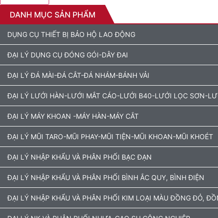
DANH MỤC SẢN PHẨM
DỤNG CỤ THIẾT BỊ BẢO HỘ LAO ĐỘNG
ĐẠI LÝ DỤNG CỤ ĐÓNG GÓI-DÂY ĐAI
ĐẠI LÝ ĐÁ MÀI-ĐÁ CẮT-ĐÁ NHÁM-BÁNH VẢI
ĐẠI LÝ LƯỚI HÀN-LƯỚI MẮT CÁO-LƯỚI B40-LƯỚI LỌC SƠN-L
ĐẠI LÝ MÁY KHOAN -MÁY HÀN-MÁY CẮT
ĐẠI LÝ MŨI TARO-MŨI PHAY-MŨI TIỆN-MŨI KHOAN-MŨI KHOÉT
ĐẠI LÝ NHẬP KHẨU VÀ PHÂN PHỐI BẠC ĐẠN
ĐẠI LÝ NHẬP KHẨU VÀ PHÂN PHỐI BÌNH ẮC QUY, BÌNH ĐIỆN
ĐẠI LÝ NHẬP KHẨU VÀ PHÂN PHỐI KIM LOẠI MÀU ĐỒNG ĐỎ, Đ