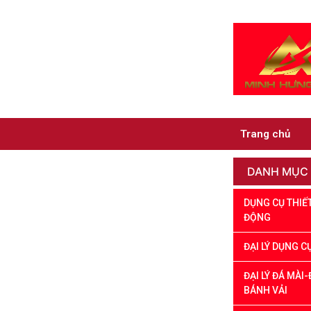
Trang chủ
DANH MỤC
DỤNG CỤ THIẾT
ĐỘNG
ĐẠI LÝ DỤNG C
ĐẠI LÝ ĐÁ MÀI
BÁNH VẢI