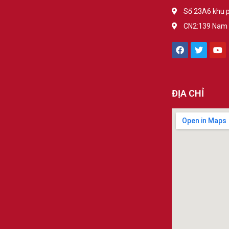
Số 23A6 khu p
CN2:139 Nam T
ĐỊA CHỈ