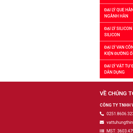
ĐẠI LÝ QUE H
NGÀNH HÀN
ĐẠI LÝ SILICO
SILICON
ĐẠI LÝ VAN CÔ
KIỆN ĐƯỜNG 
ĐẠI LÝ VẬT TƯ
DÂN DỤNG
VỀ CHÚNG T
CÔNG TY TNHH 
0251.8606.323
vattuhungthi
MST: 3603.47