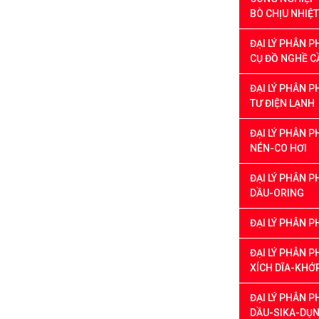
BÒ CHỊU NHIỆT
ĐẠI LÝ PHÂN 
CỤ ĐỒ NGHỀ C
ĐẠI LÝ PHÂN 
TƯ ĐIỆN LẠNH
ĐẠI LÝ PHÂN P
NÉN-CO HƠI
ĐẠI LÝ PHÂN 
DẦU-ORING
ĐẠI LÝ PHÂN P
ĐẠI LÝ PHÂN 
XÍCH DĨA-KHỚ
ĐẠI LÝ PHÂN 
DẦU-SIKA-DỤN