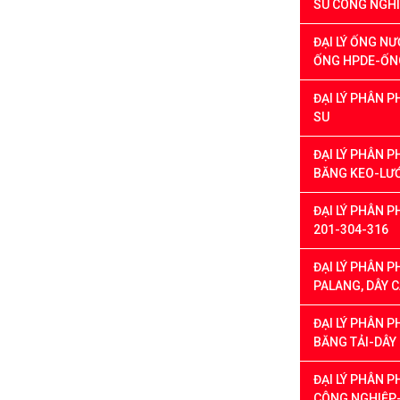
SU CÔNG NGH
ĐẠI LÝ ỐNG N
ỐNG HPDE-ỐNG
ĐẠI LÝ PHÂN P
SU
ĐẠI LÝ PHÂN P
BĂNG KEO-LƯỚ
ĐẠI LÝ PHÂN P
201-304-316
ĐẠI LÝ PHÂN PH
PALANG, DÂY 
ĐẠI LÝ PHÂN P
BĂNG TẢI-DÂY
ĐẠI LÝ PHÂN 
CÔNG NGHIỆP