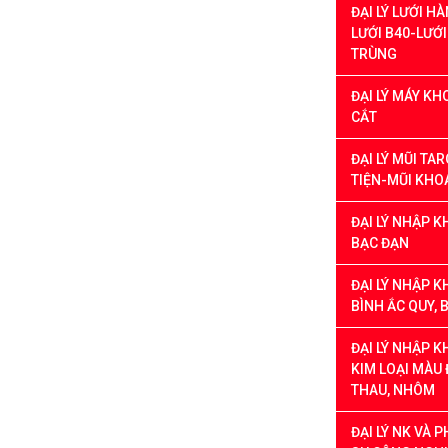
ĐẠI LÝ LƯỚI H
LƯỚI B40-LƯỚ
TRÙNG
ĐẠI LÝ MÁY K
CẮT
ĐẠI LÝ MŨI TA
TIỆN-MŨI KHO
ĐẠI LÝ NHẬP K
BẠC ĐẠN
ĐẠI LÝ NHẬP K
BÌNH ẮC QUY, 
ĐẠI LÝ NHẬP K
KIM LOẠI MÀU
THAU, NHÔM
ĐẠI LÝ NK VÀ