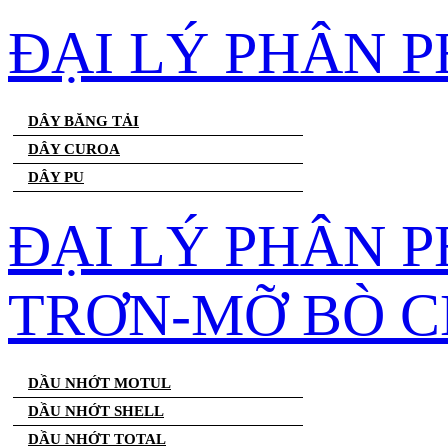
ĐẠI LÝ PHÂN 
DÂY BĂNG TẢI
DÂY CUROA
DÂY PU
ĐẠI LÝ PHÂN 
TRƠN-MỠ BÒ C
DẦU NHỚT MOTUL
DẦU NHỚT SHELL
DẦU NHỚT TOTAL