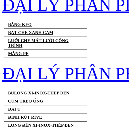
ĐẠI LÝ PHÂN 
BĂNG KEO
BẠT CHE XANH CAM
LƯỚI CHE MÁT-LƯỚI CÔNG
TRÌNH
MÀNG PE
ĐẠI LÝ PHÂN P
BULONG XI-INOX-THÉP ĐEN
CÙM TREO ỐNG
ĐAI U
ĐINH RÚT RIVE
LONG ĐỀN XI-INOX-THÉP ĐEN