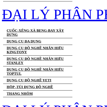
ĐẠI LÝ PHÂN 
CUỐC-XẼNG-XÀ BENG-BAY XÂY
DỰNG
DỤNG CỤ ĐA DỤNG
DỤNG CỤ ĐỒ NGHỀ NHÃN HIỆU
KINGTONY
DỤNG CỤ ĐỒ NGHỀ NHÃN HIỆU
STANLEY
DỤNG CỤ ĐỒ NGHỀ NHÃN HIỆU
TOPTUL
DỤNG CỤ ĐỒ NGHỀ YETI
HỘP -TÚI ĐỰNG ĐỒ NGHỀ
THANG NHÔM