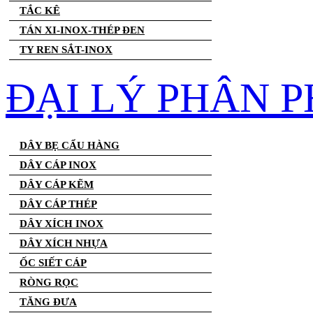
TẮC KÊ
TÁN XI-INOX-THÉP ĐEN
TY REN SẮT-INOX
ĐẠI LÝ PHÂN P
DÂY BẸ CẨU HÀNG
DÂY CÁP INOX
DÂY CÁP KẼM
DÂY CÁP THÉP
DÂY XÍCH INOX
DÂY XÍCH NHỰA
ỐC SIẾT CÁP
RÒNG RỌC
TĂNG ĐƯA