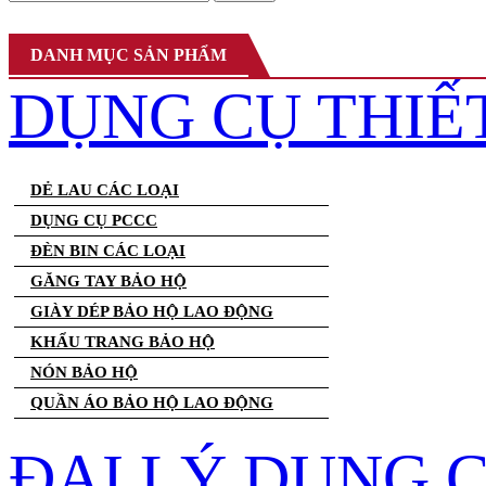
DANH MỤC SẢN PHẨM
DỤNG CỤ THIẾ
DẺ LAU CÁC LOẠI
DỤNG CỤ PCCC
ĐÈN BIN CÁC LOẠI
GĂNG TAY BẢO HỘ
GIÀY DÉP BẢO HỘ LAO ĐỘNG
KHẨU TRANG BẢO HỘ
NÓN BẢO HỘ
QUẦN ÁO BẢO HỘ LAO ĐỘNG
ĐẠI LÝ DỤNG 