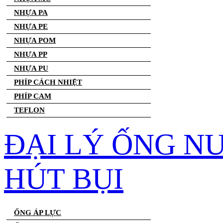
NHỰA PA
NHỰA PE
NHỰA POM
NHỰA PP
NHỰA PU
PHÍP CÁCH NHIỆT
PHÍP CAM
TEFLON
ĐẠI LÝ ỐNG N
HÚT BỤI
ỐNG ÁP LỰC