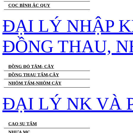
CỌC BÌNH ẮC QUY
ĐẠI LÝ NHẬP 
ĐỒNG THAU, 
ĐỒNG ĐỎ TÂM- CÂY
ĐỒNG THAU TẤM-CÂY
NHÔM TẤM-NHÔM CÂY
ĐẠI LÝ NK VÀ
CAO SU TẤM
NHỰA MC