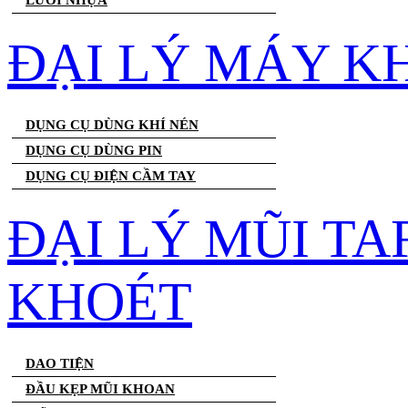
LƯỚI NHỰA
ĐẠI LÝ MÁY K
DỤNG CỤ DÙNG KHÍ NÉN
DỤNG CỤ DÙNG PIN
DỤNG CỤ ĐIỆN CẦM TAY
ĐẠI LÝ MŨI T
KHOÉT
DAO TIỆN
ĐẦU KẸP MŨI KHOAN