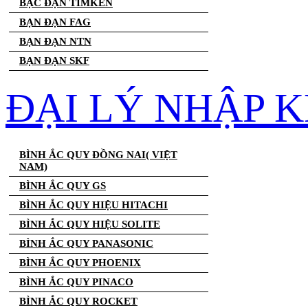
BẠC ĐẠN TIMKEN
BẠN ĐẠN FAG
BẠN ĐẠN NTN
BẠN ĐẠN SKF
ĐẠI LÝ NHẬP K
BÌNH ẮC QUY ĐỒNG NAI( VIỆT
NAM)
BÌNH ẮC QUY GS
BÌNH ẮC QUY HIỆU HITACHI
BÌNH ẮC QUY HIỆU SOLITE
BÌNH ẮC QUY PANASONIC
BÌNH ẮC QUY PHOENIX
BÌNH ẮC QUY PINACO
BÌNH ẮC QUY ROCKET