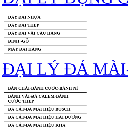
DÂY ĐAI NHỰA
DÂY ĐAI THÉP
DÂY ĐAI VÃI CẨU HÀNG
ĐINH -GỖ
MÁY ĐAI HÀNG
ĐẠI LÝ ĐÁ MÀ
BÀN CHẢI-BÁNH CƯỚC-BÁNH NỈ
BÁNH VẢI-ĐÁ CALEM-BÁNH
CƯỚC THÉP
ĐÁ CẮT-ĐÁ MÀI HIỆU BOSCH
ĐÁ CẮT-ĐÁ MÀI HIỆU HẢI DƯƠNG
ĐÁ CẮT-ĐÁ MÀI HIỆU KHA