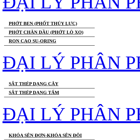
ĐẠI LÝ PHÂN 
PHỚT BEN (PHỐT THỦY LỰC)
PHỚT CHĂN DẦU (PHỚT LÒ XO)
RON CAO SU-ORING
ĐẠI LÝ PHÂN P
SẮT THÉP DẠNG CÂY
SẮT THÉP DẠNG TẤM
ĐẠI LÝ PHÂN P
KHÓA SÊN ĐƠN-KHÓA SÊN ĐÔI