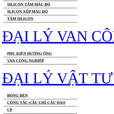
SILICON TẤM MÀU ĐỎ
SLICON XỐP MÀU ĐỎ
TẤM SILICON
ĐẠI LÝ VAN C
PHỤ KIỆN ĐƯỜNG ỐNG
VAN CÔNG NGHIỆP
ĐẠI LÝ VẬT T
BÓNG ĐÈN
CÔNG TẮC-CẦU CHÌ-CẦU DAO
CP