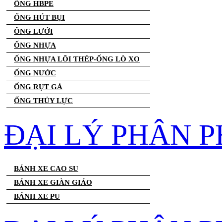
ỐNG HBPE
ỐNG HÚT BỤI
ỐNG LƯỚI
ỐNG NHỰA
ỐNG NHỰA LÕI THÉP-ỐNG LÒ XO
ỐNG NƯỚC
ỐNG RỤT GÀ
ỐNG THỦY LỰC
ĐẠI LÝ PHÂN P
BÁNH XE CAO SU
BÁNH XE GIÀN GIÁO
BÁNH XE PU