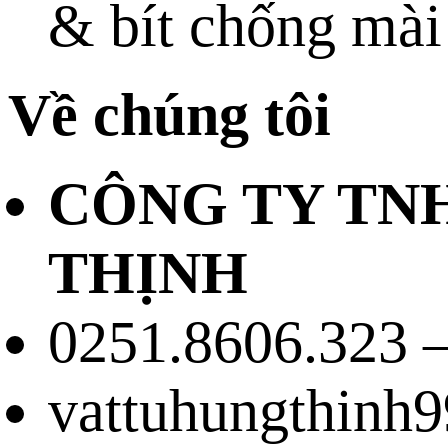
& bít chống mài
Về chúng tôi
CÔNG TY TN
THỊNH
0251.8606.323 –
vattuhungthinh