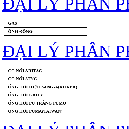
ĐẠI LÝ PHÂN 
GAS
ỐNG ĐỒNG
ĐẠI LÝ PHÂN P
CO NỐI ARITAC
CO NỐI STNC
ỐNG HƠI HIỆU SANG-A(KOREA)
ỐNG HƠI KAILY
ỐNG HƠI PU TRẮNG PUMQ
ỐNG HƠI PUMA(TAIWAN)