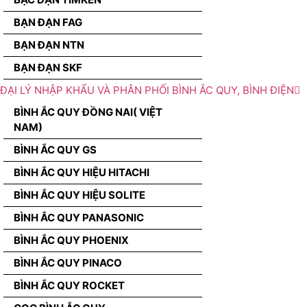
BẠN ĐẠN FAG
BẠN ĐẠN NTN
BẠN ĐẠN SKF
ĐẠI LÝ NHẬP KHẨU VÀ PHÂN PHỐI BÌNH ẮC QUY, BÌNH ĐIỆN
BÌNH ẮC QUY ĐỒNG NAI( VIỆT
NAM)
BÌNH ẮC QUY GS
BÌNH ẮC QUY HIỆU HITACHI
BÌNH ẮC QUY HIỆU SOLITE
BÌNH ẮC QUY PANASONIC
BÌNH ẮC QUY PHOENIX
BÌNH ẮC QUY PINACO
BÌNH ẮC QUY ROCKET