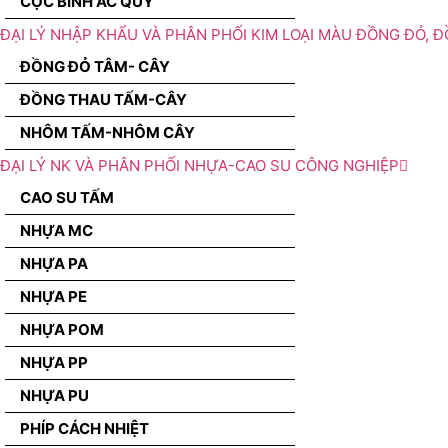
CỌC BÌNH ẮC QUY
ĐẠI LÝ NHẬP KHẨU VÀ PHÂN PHỐI KIM LOẠI MÀU ĐỒNG ĐỎ, 
ĐỒNG ĐỎ TÂM- CÂY
ĐỒNG THAU TẤM-CÂY
NHÔM TẤM-NHÔM CÂY
ĐẠI LÝ NK VÀ PHÂN PHỐI NHỰA-CAO SU CÔNG NGHIỆP
CAO SU TẤM
NHỰA MC
NHỰA PA
NHỰA PE
NHỰA POM
NHỰA PP
NHỰA PU
PHÍP CÁCH NHIỆT