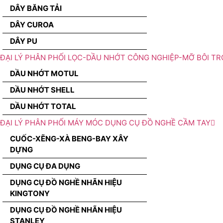
DÂY BĂNG TẢI
DÂY CUROA
DÂY PU
ĐẠI LÝ PHÂN PHỐI LỌC-DẦU NHỚT CÔNG NGHIỆP-MỠ BÔI TR
DẦU NHỚT MOTUL
DẦU NHỚT SHELL
DẦU NHỚT TOTAL
ĐẠI LÝ PHÂN PHỐI MÁY MÓC DỤNG CỤ ĐỒ NGHỀ CẦM TAY
CUỐC-XẼNG-XÀ BENG-BAY XÂY
DỰNG
DỤNG CỤ ĐA DỤNG
DỤNG CỤ ĐỒ NGHỀ NHÃN HIỆU
KINGTONY
DỤNG CỤ ĐỒ NGHỀ NHÃN HIỆU
STANLEY