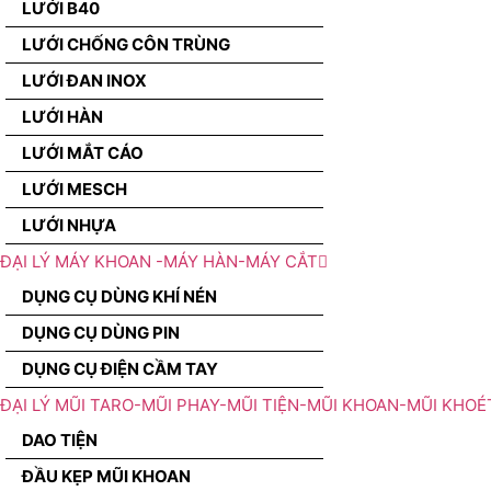
LƯỚI B40
LƯỚI CHỐNG CÔN TRÙNG
LƯỚI ĐAN INOX
LƯỚI HÀN
LƯỚI MẮT CÁO
LƯỚI MESCH
LƯỚI NHỰA
ĐẠI LÝ MÁY KHOAN -MÁY HÀN-MÁY CẮT
DỤNG CỤ DÙNG KHÍ NÉN
DỤNG CỤ DÙNG PIN
DỤNG CỤ ĐIỆN CẦM TAY
ĐẠI LÝ MŨI TARO-MŨI PHAY-MŨI TIỆN-MŨI KHOAN-MŨI KHOÉ
DAO TIỆN
ĐẦU KẸP MŨI KHOAN