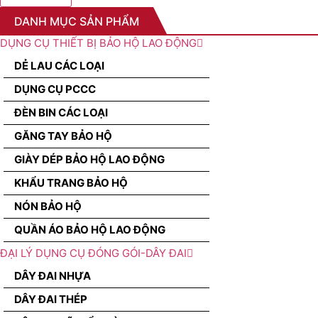
DANH MỤC SẢN PHẨM
DỤNG CỤ THIẾT BỊ BẢO HỘ LAO ĐỘNG
DẺ LAU CÁC LOẠI
DỤNG CỤ PCCC
ĐÈN BIN CÁC LOẠI
GĂNG TAY BẢO HỘ
GIÀY DÉP BẢO HỘ LAO ĐỘNG
KHẨU TRANG BẢO HỘ
NÓN BẢO HỘ
QUẦN ÁO BẢO HỘ LAO ĐỘNG
ĐẠI LÝ DỤNG CỤ ĐÓNG GÓI-DÂY ĐAI
DÂY ĐAI NHỰA
DÂY ĐAI THÉP