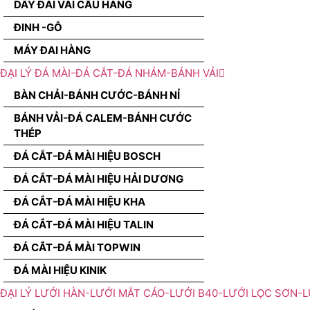
DÂY ĐAI VÃI CẨU HÀNG
ĐINH -GỖ
MÁY ĐAI HÀNG
ĐẠI LÝ ĐÁ MÀI-ĐÁ CẮT-ĐÁ NHÁM-BÁNH VẢI
BÀN CHẢI-BÁNH CƯỚC-BÁNH NỈ
BÁNH VẢI-ĐÁ CALEM-BÁNH CƯỚC
THÉP
ĐÁ CẮT-ĐÁ MÀI HIỆU BOSCH
ĐÁ CẮT-ĐÁ MÀI HIỆU HẢI DƯƠNG
ĐÁ CẮT-ĐÁ MÀI HIỆU KHA
ĐÁ CẮT-ĐÁ MÀI HIỆU TALIN
ĐÁ CẮT-ĐÁ MÀI TOPWIN
ĐÁ MÀI HIỆU KINIK
ĐẠI LÝ LƯỚI HÀN-LƯỚI MẮT CÁO-LƯỚI B40-LƯỚI LỌC SƠN-