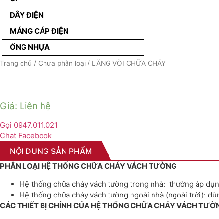
DÂY ĐIỆN
MÁNG CÁP ĐIỆN
ỐNG NHỰA
Trang chủ
/
Chưa phân loại
/ LĂNG VÒI CHỮA CHÁY
Giá: Liên hệ
Gọi 0947.011.021
Chat Facebook
NỘI DUNG SẢN PHẨM
PHÂN LOẠI HỆ THỐNG CHỮA CHÁY VÁCH TƯỜNG
Hệ thống chữa cháy vách tường trong nhà: thường áp dụng
Hệ thống chữa cháy vách tường ngoài nhà (ngoài trời): d
CÁC THIẾT BỊ CHÍNH CỦA HỆ THỐNG CHỮA CHÁY VÁCH TƯỜ