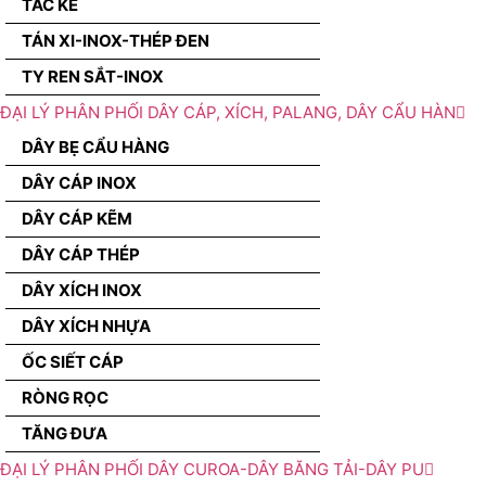
TẮC KÊ
TÁN XI-INOX-THÉP ĐEN
TY REN SẮT-INOX
ĐẠI LÝ PHÂN PHỐI DÂY CÁP, XÍCH, PALANG, DÂY CẨU HÀN
DÂY BẸ CẨU HÀNG
DÂY CÁP INOX
DÂY CÁP KẼM
DÂY CÁP THÉP
DÂY XÍCH INOX
DÂY XÍCH NHỰA
ỐC SIẾT CÁP
RÒNG RỌC
TĂNG ĐƯA
ĐẠI LÝ PHÂN PHỐI DÂY CUROA-DÂY BĂNG TẢI-DÂY PU