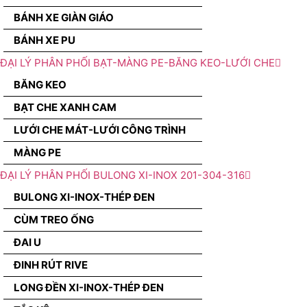
BÁNH XE GIÀN GIÁO
BÁNH XE PU
ĐẠI LÝ PHÂN PHỐI BẠT-MÀNG PE-BĂNG KEO-LƯỚI CHE
BĂNG KEO
BẠT CHE XANH CAM
LƯỚI CHE MÁT-LƯỚI CÔNG TRÌNH
MÀNG PE
ĐẠI LÝ PHÂN PHỐI BULONG XI-INOX 201-304-316
BULONG XI-INOX-THÉP ĐEN
CÙM TREO ỐNG
ĐAI U
ĐINH RÚT RIVE
LONG ĐỀN XI-INOX-THÉP ĐEN