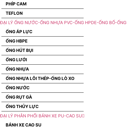
PHÍP CAM
TEFLON
ĐẠI LÝ ỐNG NƯỚC-ỐNG NHỰA PVC-ỐNG HPDE-ỐNG BỐ-ỐNG 
ỐNG ÁP LỰC
ỐNG HBPE
ỐNG HÚT BỤI
ỐNG LƯỚI
ỐNG NHỰA
ỐNG NHỰA LÕI THÉP-ỐNG LÒ XO
ỐNG NƯỚC
ỐNG RỤT GÀ
ỐNG THỦY LỰC
ĐẠI LÝ PHÂN PHỐI BÁNH XE PU-CAO SU
BÁNH XE CAO SU