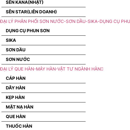
SÊN KANA(NHẬT)
SÊN STAR(LIÊN DOANH)
ĐẠI LÝ PHÂN PHỐI SƠN NƯỚC-SƠN DẦU-SIKA-DỤNG CỤ PH
DỤNG CỤ PHUN SƠN
SIKA
SƠN DẦU
SƠN NƯỚC
ĐẠI LÝ QUE HÀN-MÁY HÀN-VẬT TƯ NGÀNH HÀN
CÁP HÀN
DÂY HÀN
KẸP HÀN
MẶT NẠ HÀN
QUE HÀN
THUỐC HÀN