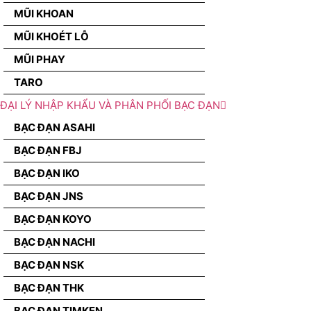
MŨI KHOAN
MŨI KHOÉT LỖ
MŨI PHAY
TARO
ĐẠI LÝ NHẬP KHẨU VÀ PHÂN PHỐI BẠC ĐẠN
BẠC ĐẠN ASAHI
BẠC ĐẠN FBJ
BẠC ĐẠN IKO
BẠC ĐẠN JNS
BẠC ĐẠN KOYO
BẠC ĐẠN NACHI
BẠC ĐẠN NSK
BẠC ĐẠN THK
BẠC ĐẠN TIMKEN