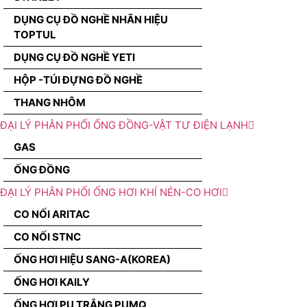
DỤNG CỤ ĐỒ NGHỀ NHÃN HIỆU
TOPTUL
DỤNG CỤ ĐỒ NGHỀ YETI
HỘP -TÚI ĐỰNG ĐỒ NGHỀ
THANG NHÔM
ĐẠI LÝ PHÂN PHỐI ỐNG ĐỒNG-VẬT TƯ ĐIỆN LẠNH
GAS
ỐNG ĐỒNG
ĐẠI LÝ PHÂN PHỐI ỐNG HƠI KHÍ NÉN-CO HƠI
CO NỐI ARITAC
CO NỐI STNC
ỐNG HƠI HIỆU SANG-A(KOREA)
ỐNG HƠI KAILY
ỐNG HƠI PU TRẮNG PUMQ