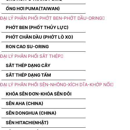
ỐNG HƠI PUMA(TAIWAN)
ĐẠI LÝ PHÂN PHỐI PHỚT BEN-PHỚT DẦU-ORING
PHỚT BEN (PHỐT THỦY LỰC)
PHỚT CHĂN DẦU (PHỚT LÒ XO)
RON CAO SU-ORING
ĐẠI LÝ PHÂN PHỐI SẮT THÉP
SẮT THÉP DẠNG CÂY
SẮT THÉP DẠNG TẤM
ĐẠI LÝ PHÂN PHỐI SÊN-NHÔNG-XÍCH DĨA-KHỚP NỐI
KHÓA SÊN ĐƠN-KHÓA SÊN ĐÔI
SÊN AHA (CHINA)
SÊN DONGHUA (CHINA)
SÊN HITACHI(NHẬT)