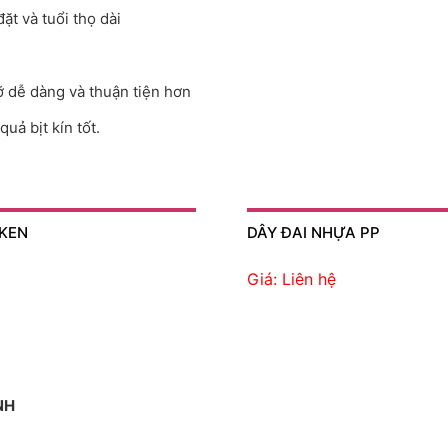
ặt và tuổi thọ dài
ỡ dễ dàng và thuận tiện hơn
uả bịt kín tốt.
MKEN
DÂY ĐAI NHỰA PP
Giá: Liên hệ
NH