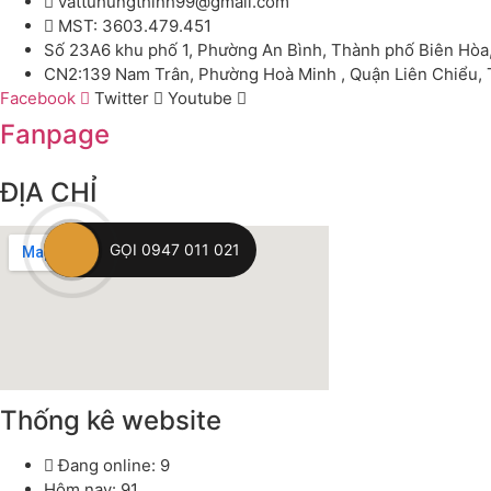
vattuhungthinh99@gmail.com
MST: 3603.479.451
Số 23A6 khu phố 1, Phường An Bình, Thành phố Biên Hòa
CN2:139 Nam Trân, Phường Hoà Minh , Quận Liên Chiểu,
Facebook
Twitter
Youtube
Fanpage
ĐỊA CHỈ
GỌI 0947 011 021
Thống kê website
Đang online: 9
Hôm nay: 91