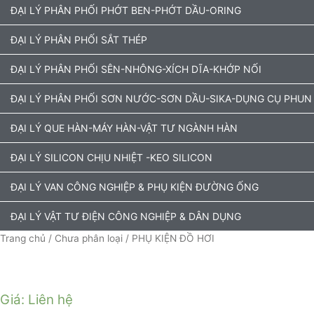
ĐẠI LÝ PHÂN PHỐI PHỚT BEN-PHỚT DẦU-ORING
ĐẠI LÝ PHÂN PHỐI SẮT THÉP
ĐẠI LÝ PHÂN PHỐI SÊN-NHÔNG-XÍCH DĨA-KHỚP NỐI
ĐẠI LÝ PHÂN PHỐI SƠN NƯỚC-SƠN DẦU-SIKA-DỤNG CỤ PHUN
ĐẠI LÝ QUE HÀN-MÁY HÀN-VẬT TƯ NGÀNH HÀN
ĐẠI LÝ SILICON CHỊU NHIỆT -KEO SILICON
ĐẠI LÝ VAN CÔNG NGHIỆP & PHỤ KIỆN ĐƯỜNG ỐNG
ĐẠI LÝ VẬT TƯ ĐIỆN CÔNG NGHIỆP & DÂN DỤNG
Trang chủ
/
Chưa phân loại
/ PHỤ KIỆN ĐỒ HƠI
Giá: Liên hệ