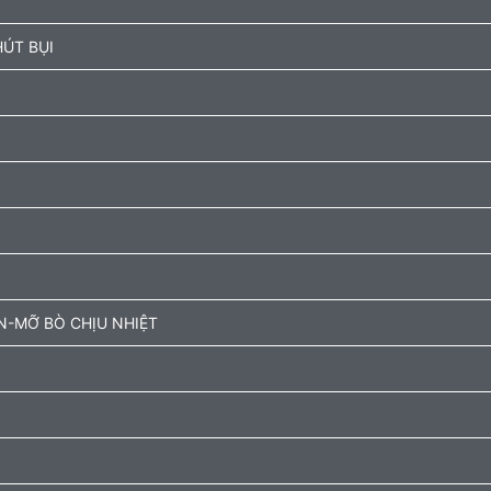
ÚT BỤI
N-MỠ BÒ CHỊU NHIỆT