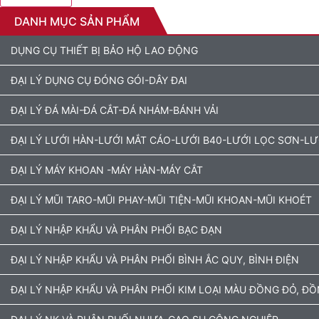
DANH MỤC SẢN PHẨM
DỤNG CỤ THIẾT BỊ BẢO HỘ LAO ĐỘNG
ĐẠI LÝ DỤNG CỤ ĐÓNG GÓI-DÂY ĐAI
ĐẠI LÝ ĐÁ MÀI-ĐÁ CẮT-ĐÁ NHÁM-BÁNH VẢI
ĐẠI LÝ LƯỚI HÀN-LƯỚI MẮT CÁO-LƯỚI B40-LƯỚI LỌC SƠN-L
ĐẠI LÝ MÁY KHOAN -MÁY HÀN-MÁY CẮT
ĐẠI LÝ MŨI TARO-MŨI PHAY-MŨI TIỆN-MŨI KHOAN-MŨI KHOÉT
ĐẠI LÝ NHẬP KHẨU VÀ PHÂN PHỐI BẠC ĐẠN
ĐẠI LÝ NHẬP KHẨU VÀ PHÂN PHỐI BÌNH ẮC QUY, BÌNH ĐIỆN
ĐẠI LÝ NHẬP KHẨU VÀ PHÂN PHỐI KIM LOẠI MÀU ĐỒNG ĐỎ, Đ