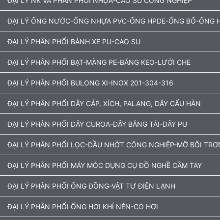
ĐẠI LÝ NK VÀ PHÂN PHỐI NHỰA-CAO SU CÔNG NGHIỆP
ĐẠI LÝ ỐNG NƯỚC-ỐNG NHỰA PVC-ỐNG HPDE-ỐNG BỐ-ỐNG H
ĐẠI LÝ PHÂN PHỐI BÁNH XE PU-CAO SU
ĐẠI LÝ PHÂN PHỐI BẠT-MÀNG PE-BĂNG KEO-LƯỚI CHE
ĐẠI LÝ PHÂN PHỐI BULONG XI-INOX 201-304-316
ĐẠI LÝ PHÂN PHỐI DÂY CÁP, XÍCH, PALANG, DÂY CẨU HÀN
ĐẠI LÝ PHÂN PHỐI DÂY CUROA-DÂY BĂNG TẢI-DÂY PU
ĐẠI LÝ PHÂN PHỐI LỌC-DẦU NHỚT CÔNG NGHIỆP-MỠ BÔI TRƠ
ĐẠI LÝ PHÂN PHỐI MÁY MÓC DỤNG CỤ ĐỒ NGHỀ CẦM TAY
ĐẠI LÝ PHÂN PHỐI ỐNG ĐỒNG-VẬT TƯ ĐIỆN LẠNH
ĐẠI LÝ PHÂN PHỐI ỐNG HƠI KHÍ NÉN-CO HƠI