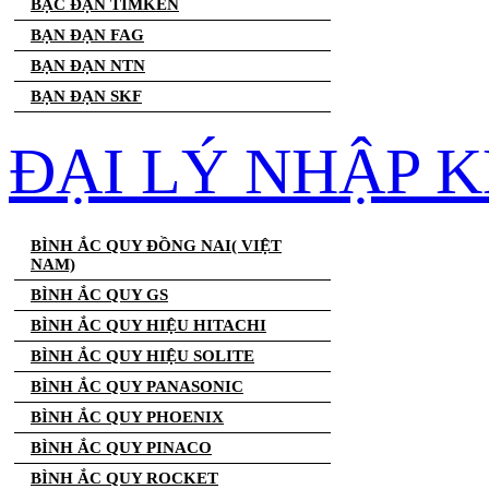
BẠC ĐẠN TIMKEN
BẠN ĐẠN FAG
BẠN ĐẠN NTN
BẠN ĐẠN SKF
ĐẠI LÝ NHẬP K
BÌNH ẮC QUY ĐỒNG NAI( VIỆT
NAM)
BÌNH ẮC QUY GS
BÌNH ẮC QUY HIỆU HITACHI
BÌNH ẮC QUY HIỆU SOLITE
BÌNH ẮC QUY PANASONIC
BÌNH ẮC QUY PHOENIX
BÌNH ẮC QUY PINACO
BÌNH ẮC QUY ROCKET