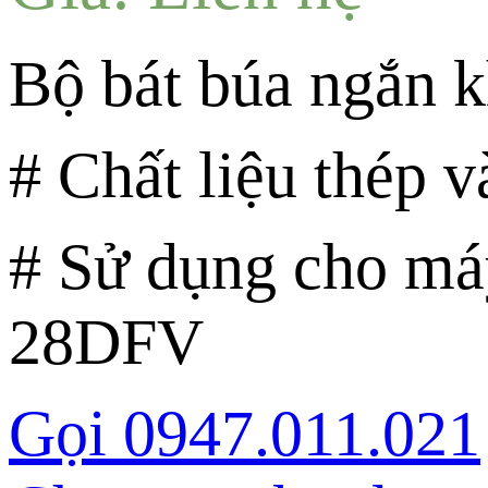
Bộ bát búa ngắn
# Chất liệu thép v
# Sử dụng cho m
28DFV
Gọi 0947.011.021