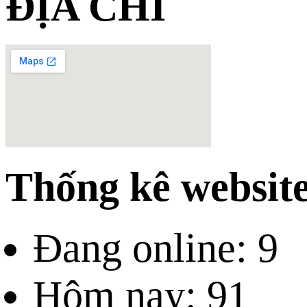
ĐỊA CHỈ
Thống kê websit
Đang online: 9
Hôm nay: 91