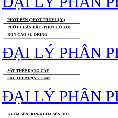
ĐẠI LÝ PHÂN 
PHỚT BEN (PHỐT THỦY LỰC)
PHỚT CHĂN DẦU (PHỚT LÒ XO)
RON CAO SU-ORING
ĐẠI LÝ PHÂN P
SẮT THÉP DẠNG CÂY
SẮT THÉP DẠNG TẤM
ĐẠI LÝ PHÂN P
KHÓA SÊN ĐƠN-KHÓA SÊN ĐÔI