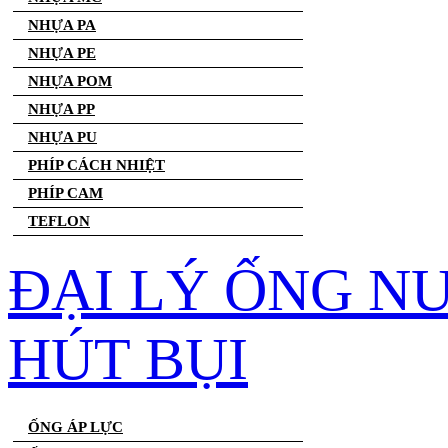
NHỰA PA
NHỰA PE
NHỰA POM
NHỰA PP
NHỰA PU
PHÍP CÁCH NHIỆT
PHÍP CAM
TEFLON
ĐẠI LÝ ỐNG N
HÚT BỤI
ỐNG ÁP LỰC