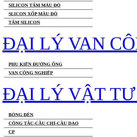
SILICON TẤM MÀU ĐỎ
SLICON XỐP MÀU ĐỎ
TẤM SILICON
ĐẠI LÝ VAN C
PHỤ KIỆN ĐƯỜNG ỐNG
VAN CÔNG NGHIỆP
ĐẠI LÝ VẬT T
BÓNG ĐÈN
CÔNG TẮC-CẦU CHÌ-CẦU DAO
CP