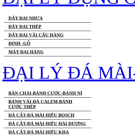
DÂY ĐAI NHỰA
DÂY ĐAI THÉP
DÂY ĐAI VÃI CẨU HÀNG
ĐINH -GỖ
MÁY ĐAI HÀNG
ĐẠI LÝ ĐÁ MÀ
BÀN CHẢI-BÁNH CƯỚC-BÁNH NỈ
BÁNH VẢI-ĐÁ CALEM-BÁNH
CƯỚC THÉP
ĐÁ CẮT-ĐÁ MÀI HIỆU BOSCH
ĐÁ CẮT-ĐÁ MÀI HIỆU HẢI DƯƠNG
ĐÁ CẮT-ĐÁ MÀI HIỆU KHA