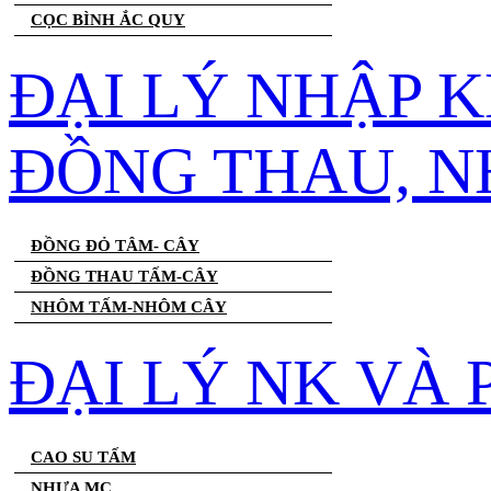
CỌC BÌNH ẮC QUY
ĐẠI LÝ NHẬP 
ĐỒNG THAU, 
ĐỒNG ĐỎ TÂM- CÂY
ĐỒNG THAU TẤM-CÂY
NHÔM TẤM-NHÔM CÂY
ĐẠI LÝ NK VÀ
CAO SU TẤM
NHỰA MC