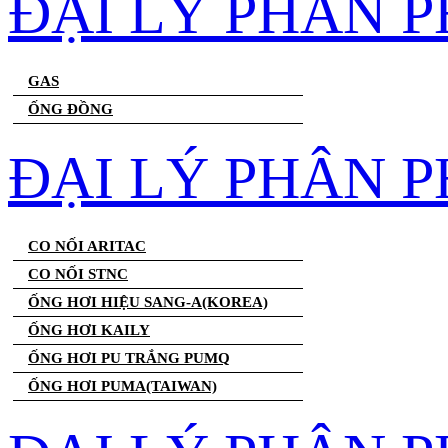
ĐẠI LÝ PHÂN 
GAS
ỐNG ĐỒNG
ĐẠI LÝ PHÂN P
CO NỐI ARITAC
CO NỐI STNC
ỐNG HƠI HIỆU SANG-A(KOREA)
ỐNG HƠI KAILY
ỐNG HƠI PU TRẮNG PUMQ
ỐNG HƠI PUMA(TAIWAN)