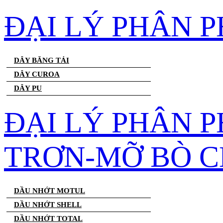
ĐẠI LÝ PHÂN 
DÂY BĂNG TẢI
DÂY CUROA
DÂY PU
ĐẠI LÝ PHÂN 
TRƠN-MỠ BÒ C
DẦU NHỚT MOTUL
DẦU NHỚT SHELL
DẦU NHỚT TOTAL