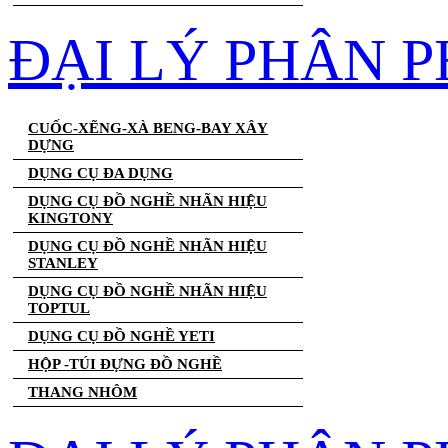
ĐẠI LÝ PHÂN 
CUỐC-XẼNG-XÀ BENG-BAY XÂY
DỰNG
DỤNG CỤ ĐA DỤNG
DỤNG CỤ ĐỒ NGHỀ NHÃN HIỆU
KINGTONY
DỤNG CỤ ĐỒ NGHỀ NHÃN HIỆU
STANLEY
DỤNG CỤ ĐỒ NGHỀ NHÃN HIỆU
TOPTUL
DỤNG CỤ ĐỒ NGHỀ YETI
HỘP -TÚI ĐỰNG ĐỒ NGHỀ
THANG NHÔM