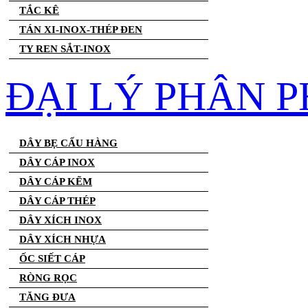
TẮC KÊ
TÁN XI-INOX-THÉP ĐEN
TY REN SẮT-INOX
ĐẠI LÝ PHÂN P
DÂY BẸ CẨU HÀNG
DÂY CÁP INOX
DÂY CÁP KẼM
DÂY CÁP THÉP
DÂY XÍCH INOX
DÂY XÍCH NHỰA
ỐC SIẾT CÁP
RÒNG RỌC
TĂNG ĐƯA