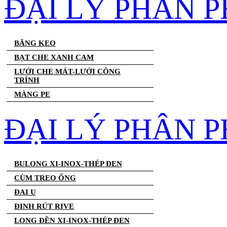
ĐẠI LÝ PHÂN 
BĂNG KEO
BẠT CHE XANH CAM
LƯỚI CHE MÁT-LƯỚI CÔNG
TRÌNH
MÀNG PE
ĐẠI LÝ PHÂN P
BULONG XI-INOX-THÉP ĐEN
CÙM TREO ỐNG
ĐAI U
ĐINH RÚT RIVE
LONG ĐỀN XI-INOX-THÉP ĐEN