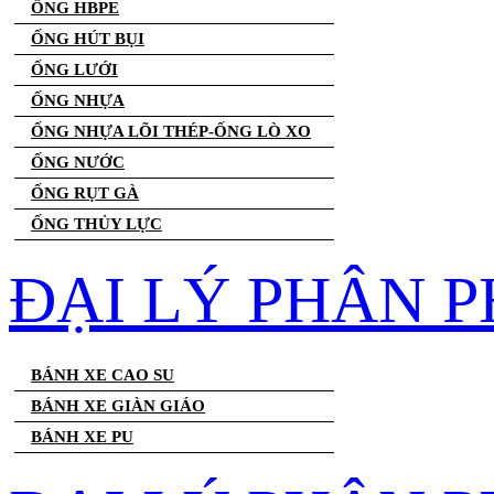
ỐNG HBPE
ỐNG HÚT BỤI
ỐNG LƯỚI
ỐNG NHỰA
ỐNG NHỰA LÕI THÉP-ỐNG LÒ XO
ỐNG NƯỚC
ỐNG RỤT GÀ
ỐNG THỦY LỰC
ĐẠI LÝ PHÂN P
BÁNH XE CAO SU
BÁNH XE GIÀN GIÁO
BÁNH XE PU