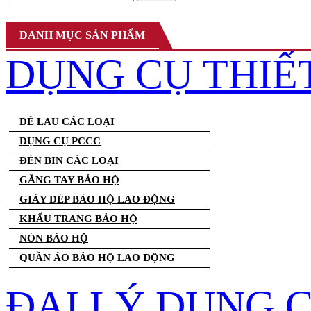
DANH MỤC SẢN PHẨM
DỤNG CỤ THIẾ
DẺ LAU CÁC LOẠI
DỤNG CỤ PCCC
ĐÈN BIN CÁC LOẠI
GĂNG TAY BẢO HỘ
GIÀY DÉP BẢO HỘ LAO ĐỘNG
KHẨU TRANG BẢO HỘ
NÓN BẢO HỘ
QUẦN ÁO BẢO HỘ LAO ĐỘNG
ĐẠI LÝ DỤNG 