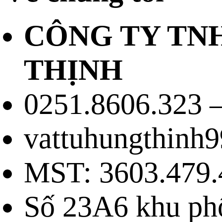
CÔNG TY TN
THỊNH
0251.8606.323 –
vattuhungthinh
MST: 3603.479.
Số 23A6 khu ph