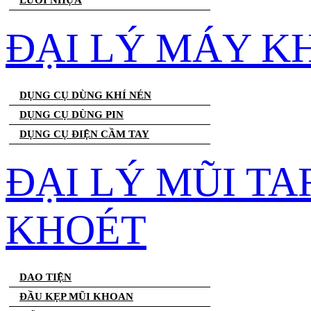
LƯỚI NHỰA
ĐẠI LÝ MÁY K
DỤNG CỤ DÙNG KHÍ NÉN
DỤNG CỤ DÙNG PIN
DỤNG CỤ ĐIỆN CẦM TAY
ĐẠI LÝ MŨI T
KHOÉT
DAO TIỆN
ĐẦU KẸP MŨI KHOAN