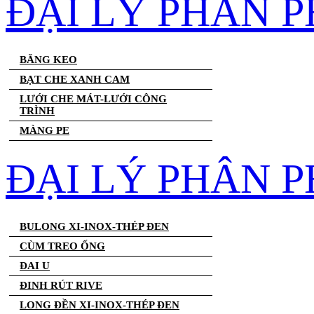
ĐẠI LÝ PHÂN 
BĂNG KEO
BẠT CHE XANH CAM
LƯỚI CHE MÁT-LƯỚI CÔNG
TRÌNH
MÀNG PE
ĐẠI LÝ PHÂN P
BULONG XI-INOX-THÉP ĐEN
CÙM TREO ỐNG
ĐAI U
ĐINH RÚT RIVE
LONG ĐỀN XI-INOX-THÉP ĐEN