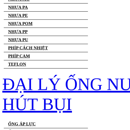
NHỰA PA
NHỰA PE
NHỰA POM
NHỰA PP
NHỰA PU
PHÍP CÁCH NHIỆT
PHÍP CAM
TEFLON
ĐẠI LÝ ỐNG N
HÚT BỤI
ỐNG ÁP LỰC