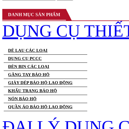
DANH MỤC SẢN PHẨM
DỤNG CỤ THIẾ
DẺ LAU CÁC LOẠI
DỤNG CỤ PCCC
ĐÈN BIN CÁC LOẠI
GĂNG TAY BẢO HỘ
GIÀY DÉP BẢO HỘ LAO ĐỘNG
KHẨU TRANG BẢO HỘ
NÓN BẢO HỘ
QUẦN ÁO BẢO HỘ LAO ĐỘNG
ĐẠI LÝ DỤNG 