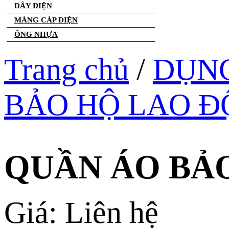
DÂY ĐIỆN
MÁNG CÁP ĐIỆN
ỐNG NHỰA
Trang chủ
/
DỤNG
BẢO HỘ LAO 
QUẦN ÁO BẢ
Giá: Liên hệ