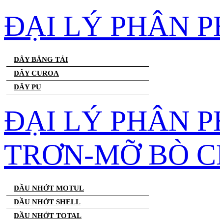
ĐẠI LÝ PHÂN 
DÂY BĂNG TẢI
DÂY CUROA
DÂY PU
ĐẠI LÝ PHÂN 
TRƠN-MỠ BÒ C
DẦU NHỚT MOTUL
DẦU NHỚT SHELL
DẦU NHỚT TOTAL