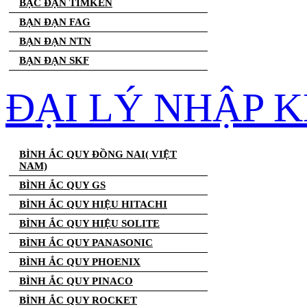
BẠC ĐẠN TIMKEN
BẠN ĐẠN FAG
BẠN ĐẠN NTN
BẠN ĐẠN SKF
ĐẠI LÝ NHẬP K
BÌNH ẮC QUY ĐỒNG NAI( VIỆT
NAM)
BÌNH ẮC QUY GS
BÌNH ẮC QUY HIỆU HITACHI
BÌNH ẮC QUY HIỆU SOLITE
BÌNH ẮC QUY PANASONIC
BÌNH ẮC QUY PHOENIX
BÌNH ẮC QUY PINACO
BÌNH ẮC QUY ROCKET