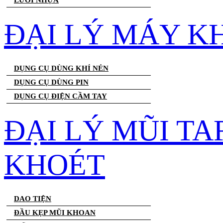
LƯỚI NHỰA
ĐẠI LÝ MÁY K
DỤNG CỤ DÙNG KHÍ NÉN
DỤNG CỤ DÙNG PIN
DỤNG CỤ ĐIỆN CẦM TAY
ĐẠI LÝ MŨI T
KHOÉT
DAO TIỆN
ĐẦU KẸP MŨI KHOAN