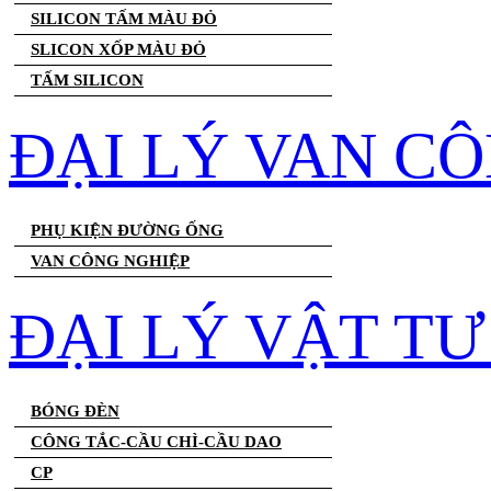
SILICON TẤM MÀU ĐỎ
SLICON XỐP MÀU ĐỎ
TẤM SILICON
ĐẠI LÝ VAN C
PHỤ KIỆN ĐƯỜNG ỐNG
VAN CÔNG NGHIỆP
ĐẠI LÝ VẬT T
BÓNG ĐÈN
CÔNG TẮC-CẦU CHÌ-CẦU DAO
CP