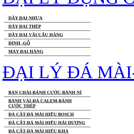
DÂY ĐAI NHỰA
DÂY ĐAI THÉP
DÂY ĐAI VÃI CẨU HÀNG
ĐINH -GỖ
MÁY ĐAI HÀNG
ĐẠI LÝ ĐÁ MÀ
BÀN CHẢI-BÁNH CƯỚC-BÁNH NỈ
BÁNH VẢI-ĐÁ CALEM-BÁNH
CƯỚC THÉP
ĐÁ CẮT-ĐÁ MÀI HIỆU BOSCH
ĐÁ CẮT-ĐÁ MÀI HIỆU HẢI DƯƠNG
ĐÁ CẮT-ĐÁ MÀI HIỆU KHA