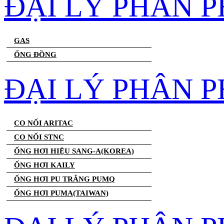
ĐẠI LÝ PHÂN 
GAS
ỐNG ĐỒNG
ĐẠI LÝ PHÂN P
CO NỐI ARITAC
CO NỐI STNC
ỐNG HƠI HIỆU SANG-A(KOREA)
ỐNG HƠI KAILY
ỐNG HƠI PU TRẮNG PUMQ
ỐNG HƠI PUMA(TAIWAN)