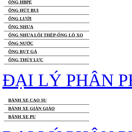
ỐNG HBPE
ỐNG HÚT BỤI
ỐNG LƯỚI
ỐNG NHỰA
ỐNG NHỰA LÕI THÉP-ỐNG LÒ XO
ỐNG NƯỚC
ỐNG RỤT GÀ
ỐNG THỦY LỰC
ĐẠI LÝ PHÂN P
BÁNH XE CAO SU
BÁNH XE GIÀN GIÁO
BÁNH XE PU