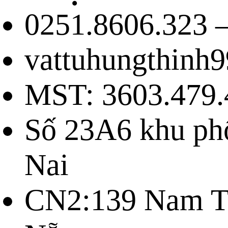
0251.8606.323 –
vattuhungthinh
MST: 3603.479.
Số 23A6 khu ph
Nai
CN2:139 Nam Tr