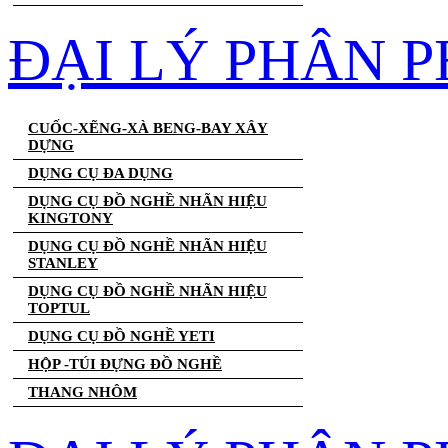
ĐẠI LÝ PHÂN 
CUỐC-XẼNG-XÀ BENG-BAY XÂY
DỰNG
DỤNG CỤ ĐA DỤNG
DỤNG CỤ ĐỒ NGHỀ NHÃN HIỆU
KINGTONY
DỤNG CỤ ĐỒ NGHỀ NHÃN HIỆU
STANLEY
DỤNG CỤ ĐỒ NGHỀ NHÃN HIỆU
TOPTUL
DỤNG CỤ ĐỒ NGHỀ YETI
HỘP -TÚI ĐỰNG ĐỒ NGHỀ
THANG NHÔM