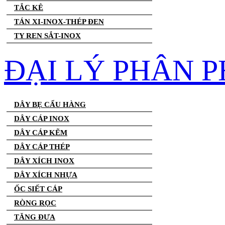
TẮC KÊ
TÁN XI-INOX-THÉP ĐEN
TY REN SẮT-INOX
ĐẠI LÝ PHÂN P
DÂY BẸ CẨU HÀNG
DÂY CÁP INOX
DÂY CÁP KẼM
DÂY CÁP THÉP
DÂY XÍCH INOX
DÂY XÍCH NHỰA
ỐC SIẾT CÁP
RÒNG RỌC
TĂNG ĐƯA