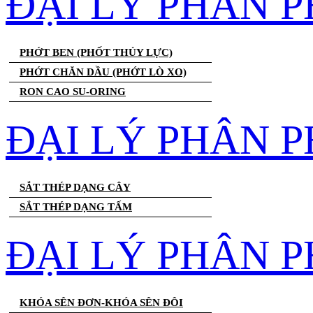
ĐẠI LÝ PHÂN 
PHỚT BEN (PHỐT THỦY LỰC)
PHỚT CHĂN DẦU (PHỚT LÒ XO)
RON CAO SU-ORING
ĐẠI LÝ PHÂN P
SẮT THÉP DẠNG CÂY
SẮT THÉP DẠNG TẤM
ĐẠI LÝ PHÂN P
KHÓA SÊN ĐƠN-KHÓA SÊN ĐÔI