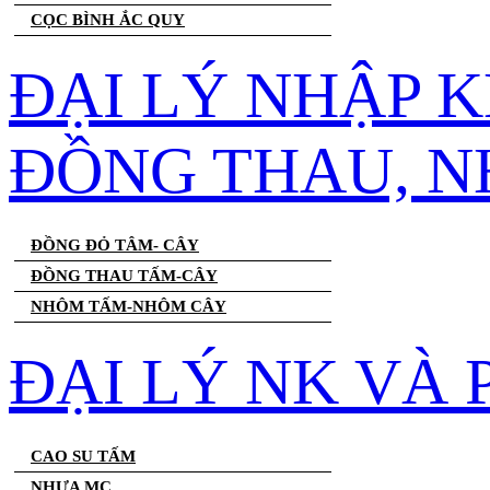
CỌC BÌNH ẮC QUY
ĐẠI LÝ NHẬP 
ĐỒNG THAU, 
ĐỒNG ĐỎ TÂM- CÂY
ĐỒNG THAU TẤM-CÂY
NHÔM TẤM-NHÔM CÂY
ĐẠI LÝ NK VÀ
CAO SU TẤM
NHỰA MC