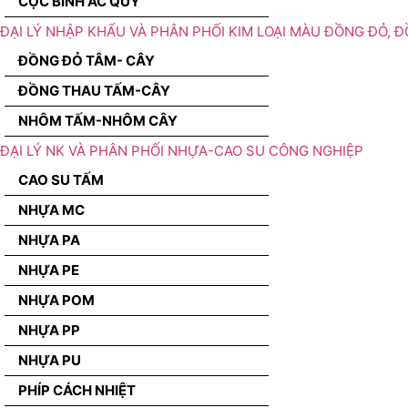
CỌC BÌNH ẮC QUY
ĐẠI LÝ NHẬP KHẨU VÀ PHÂN PHỐI KIM LOẠI MÀU ĐỒNG ĐỎ, 
ĐỒNG ĐỎ TÂM- CÂY
ĐỒNG THAU TẤM-CÂY
NHÔM TẤM-NHÔM CÂY
ĐẠI LÝ NK VÀ PHÂN PHỐI NHỰA-CAO SU CÔNG NGHIỆP
CAO SU TẤM
NHỰA MC
NHỰA PA
NHỰA PE
NHỰA POM
NHỰA PP
NHỰA PU
PHÍP CÁCH NHIỆT