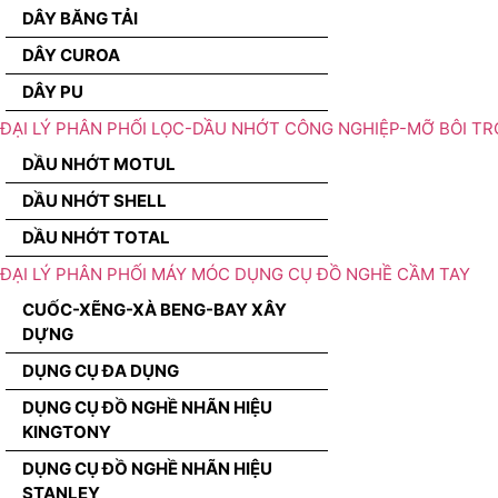
DÂY BĂNG TẢI
DÂY CUROA
DÂY PU
ĐẠI LÝ PHÂN PHỐI LỌC-DẦU NHỚT CÔNG NGHIỆP-MỠ BÔI TR
DẦU NHỚT MOTUL
DẦU NHỚT SHELL
DẦU NHỚT TOTAL
ĐẠI LÝ PHÂN PHỐI MÁY MÓC DỤNG CỤ ĐỒ NGHỀ CẦM TAY
CUỐC-XẼNG-XÀ BENG-BAY XÂY
DỰNG
DỤNG CỤ ĐA DỤNG
DỤNG CỤ ĐỒ NGHỀ NHÃN HIỆU
KINGTONY
DỤNG CỤ ĐỒ NGHỀ NHÃN HIỆU
STANLEY