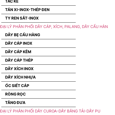
TẮC KÊ
TÁN XI-INOX-THÉP ĐEN
TY REN SẮT-INOX
ĐẠI LÝ PHÂN PHỐI DÂY CÁP, XÍCH, PALANG, DÂY CẨU HÀN
DÂY BẸ CẨU HÀNG
DÂY CÁP INOX
DÂY CÁP KẼM
DÂY CÁP THÉP
DÂY XÍCH INOX
DÂY XÍCH NHỰA
ỐC SIẾT CÁP
RÒNG RỌC
TĂNG ĐƯA
ĐẠI LÝ PHÂN PHỐI DÂY CUROA-DÂY BĂNG TẢI-DÂY PU