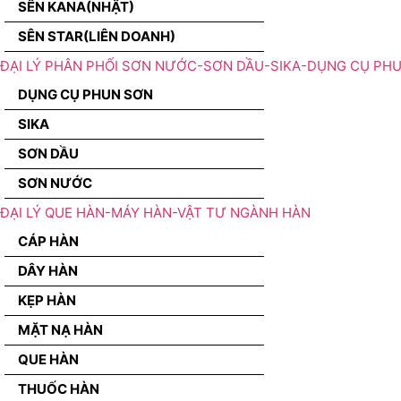
SÊN KANA(NHẬT)
SÊN STAR(LIÊN DOANH)
ĐẠI LÝ PHÂN PHỐI SƠN NƯỚC-SƠN DẦU-SIKA-DỤNG CỤ PH
DỤNG CỤ PHUN SƠN
SIKA
SƠN DẦU
SƠN NƯỚC
ĐẠI LÝ QUE HÀN-MÁY HÀN-VẬT TƯ NGÀNH HÀN
CÁP HÀN
DÂY HÀN
KẸP HÀN
MẶT NẠ HÀN
QUE HÀN
THUỐC HÀN