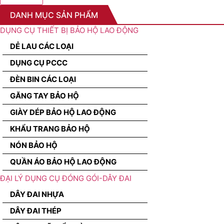
DANH MỤC SẢN PHẨM
DỤNG CỤ THIẾT BỊ BẢO HỘ LAO ĐỘNG
DẺ LAU CÁC LOẠI
DỤNG CỤ PCCC
ĐÈN BIN CÁC LOẠI
GĂNG TAY BẢO HỘ
GIÀY DÉP BẢO HỘ LAO ĐỘNG
KHẨU TRANG BẢO HỘ
NÓN BẢO HỘ
QUẦN ÁO BẢO HỘ LAO ĐỘNG
ĐẠI LÝ DỤNG CỤ ĐÓNG GÓI-DÂY ĐAI
DÂY ĐAI NHỰA
DÂY ĐAI THÉP