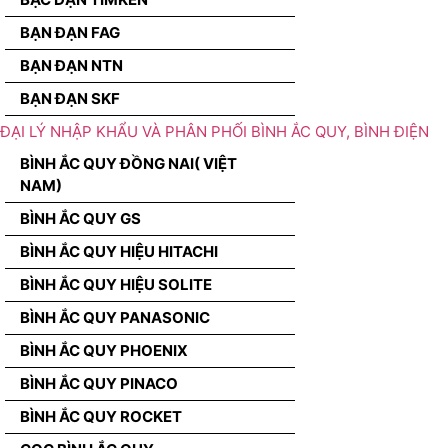
BẠN ĐẠN FAG
BẠN ĐẠN NTN
BẠN ĐẠN SKF
ĐẠI LÝ NHẬP KHẨU VÀ PHÂN PHỐI BÌNH ẮC QUY, BÌNH ĐIỆN
BÌNH ẮC QUY ĐỒNG NAI( VIỆT
NAM)
BÌNH ẮC QUY GS
BÌNH ẮC QUY HIỆU HITACHI
BÌNH ẮC QUY HIỆU SOLITE
BÌNH ẮC QUY PANASONIC
BÌNH ẮC QUY PHOENIX
BÌNH ẮC QUY PINACO
BÌNH ẮC QUY ROCKET