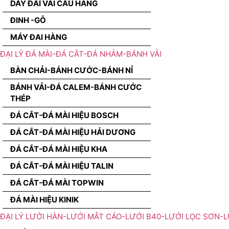
DÂY ĐAI VÃI CẨU HÀNG
ĐINH -GỖ
MÁY ĐAI HÀNG
ĐẠI LÝ ĐÁ MÀI-ĐÁ CẮT-ĐÁ NHÁM-BÁNH VẢI
BÀN CHẢI-BÁNH CƯỚC-BÁNH NỈ
BÁNH VẢI-ĐÁ CALEM-BÁNH CƯỚC
THÉP
ĐÁ CẮT-ĐÁ MÀI HIỆU BOSCH
ĐÁ CẮT-ĐÁ MÀI HIỆU HẢI DƯƠNG
ĐÁ CẮT-ĐÁ MÀI HIỆU KHA
ĐÁ CẮT-ĐÁ MÀI HIỆU TALIN
ĐÁ CẮT-ĐÁ MÀI TOPWIN
ĐÁ MÀI HIỆU KINIK
ĐẠI LÝ LƯỚI HÀN-LƯỚI MẮT CÁO-LƯỚI B40-LƯỚI LỌC SƠN-