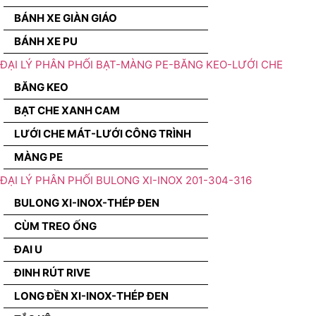
BÁNH XE GIÀN GIÁO
BÁNH XE PU
ĐẠI LÝ PHÂN PHỐI BẠT-MÀNG PE-BĂNG KEO-LƯỚI CHE
BĂNG KEO
BẠT CHE XANH CAM
LƯỚI CHE MÁT-LƯỚI CÔNG TRÌNH
MÀNG PE
ĐẠI LÝ PHÂN PHỐI BULONG XI-INOX 201-304-316
BULONG XI-INOX-THÉP ĐEN
CÙM TREO ỐNG
ĐAI U
ĐINH RÚT RIVE
LONG ĐỀN XI-INOX-THÉP ĐEN