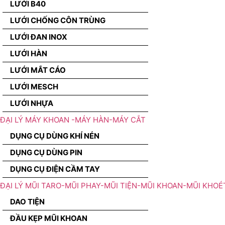
LƯỚI B40
LƯỚI CHỐNG CÔN TRÙNG
LƯỚI ĐAN INOX
LƯỚI HÀN
LƯỚI MẮT CÁO
LƯỚI MESCH
LƯỚI NHỰA
ĐẠI LÝ MÁY KHOAN -MÁY HÀN-MÁY CẮT
DỤNG CỤ DÙNG KHÍ NÉN
DỤNG CỤ DÙNG PIN
DỤNG CỤ ĐIỆN CẦM TAY
ĐẠI LÝ MŨI TARO-MŨI PHAY-MŨI TIỆN-MŨI KHOAN-MŨI KHOÉ
DAO TIỆN
ĐẦU KẸP MŨI KHOAN