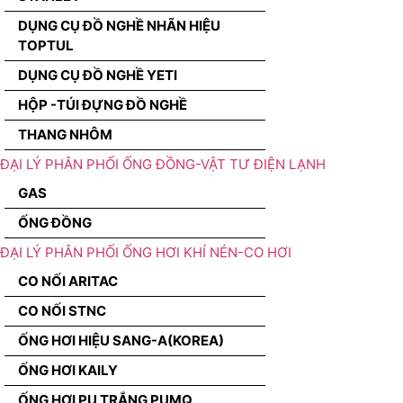
DỤNG CỤ ĐỒ NGHỀ NHÃN HIỆU
TOPTUL
DỤNG CỤ ĐỒ NGHỀ YETI
HỘP -TÚI ĐỰNG ĐỒ NGHỀ
THANG NHÔM
ĐẠI LÝ PHÂN PHỐI ỐNG ĐỒNG-VẬT TƯ ĐIỆN LẠNH
GAS
ỐNG ĐỒNG
ĐẠI LÝ PHÂN PHỐI ỐNG HƠI KHÍ NÉN-CO HƠI
CO NỐI ARITAC
CO NỐI STNC
ỐNG HƠI HIỆU SANG-A(KOREA)
ỐNG HƠI KAILY
ỐNG HƠI PU TRẮNG PUMQ