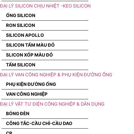
ĐẠI LÝ SILICON CHỊU NHIỆT -KEO SILICON
ỐNG SILICON
RON SILICON
SILICON APOLLO
SILICON TẤM MÀU ĐỎ
SLICON XỐP MÀU ĐỎ
TẤM SILICON
ĐẠI LÝ VAN CÔNG NGHIỆP & PHỤ KIỆN ĐƯỜNG ỐNG
PHỤ KIỆN ĐƯỜNG ỐNG
VAN CÔNG NGHIỆP
ĐẠI LÝ VẬT TƯ ĐIỆN CÔNG NGHIỆP & DÂN DỤNG
BÓNG ĐÈN
CÔNG TẮC-CẦU CHÌ-CẦU DAO
CP