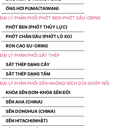
ỐNG HƠI PUMA(TAIWAN)
ĐẠI LÝ PHÂN PHỐI PHỚT BEN-PHỚT DẦU-ORING
PHỚT BEN (PHỐT THỦY LỰC)
PHỚT CHĂN DẦU (PHỚT LÒ XO)
RON CAO SU-ORING
ĐẠI LÝ PHÂN PHỐI SẮT THÉP
SẮT THÉP DẠNG CÂY
SẮT THÉP DẠNG TẤM
ĐẠI LÝ PHÂN PHỐI SÊN-NHÔNG-XÍCH DĨA-KHỚP NỐI
KHÓA SÊN ĐƠN-KHÓA SÊN ĐÔI
SÊN AHA (CHINA)
SÊN DONGHUA (CHINA)
SÊN HITACHI(NHẬT)