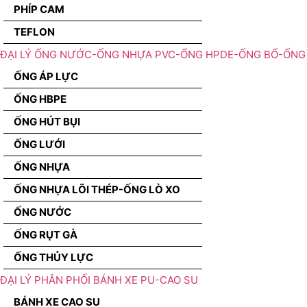
PHÍP CAM
TEFLON
ĐẠI LÝ ỐNG NƯỚC-ỐNG NHỰA PVC-ỐNG HPDE-ỐNG BỐ-ỐNG 
ỐNG ÁP LỰC
ỐNG HBPE
ỐNG HÚT BỤI
ỐNG LƯỚI
ỐNG NHỰA
ỐNG NHỰA LÕI THÉP-ỐNG LÒ XO
ỐNG NƯỚC
ỐNG RỤT GÀ
ỐNG THỦY LỰC
ĐẠI LÝ PHÂN PHỐI BÁNH XE PU-CAO SU
BÁNH XE CAO SU