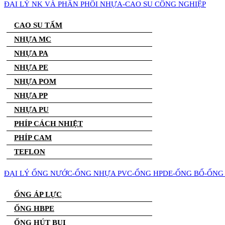
ĐẠI LÝ NK VÀ PHÂN PHỐI NHỰA-CAO SU CÔNG NGHIỆP
CAO SU TẤM
NHỰA MC
NHỰA PA
NHỰA PE
NHỰA POM
NHỰA PP
NHỰA PU
PHÍP CÁCH NHIỆT
PHÍP CAM
TEFLON
ĐẠI LÝ ỐNG NƯỚC-ỐNG NHỰA PVC-ỐNG HPDE-ỐNG BỐ-ỐNG 
ỐNG ÁP LỰC
ỐNG HBPE
ỐNG HÚT BỤI