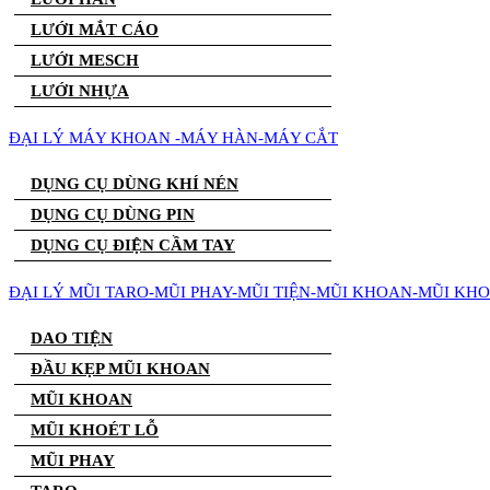
LƯỚI MẮT CÁO
LƯỚI MESCH
LƯỚI NHỰA
ĐẠI LÝ MÁY KHOAN -MÁY HÀN-MÁY CẮT
DỤNG CỤ DÙNG KHÍ NÉN
DỤNG CỤ DÙNG PIN
DỤNG CỤ ĐIỆN CẦM TAY
ĐẠI LÝ MŨI TARO-MŨI PHAY-MŨI TIỆN-MŨI KHOAN-MŨI KH
DAO TIỆN
ĐẦU KẸP MŨI KHOAN
MŨI KHOAN
MŨI KHOÉT LỖ
MŨI PHAY