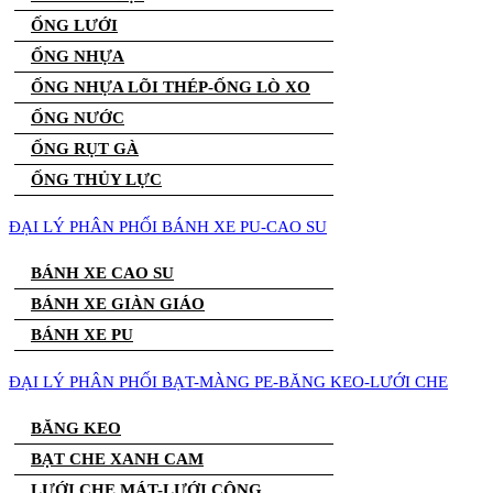
ỐNG LƯỚI
ỐNG NHỰA
ỐNG NHỰA LÕI THÉP-ỐNG LÒ XO
ỐNG NƯỚC
ỐNG RỤT GÀ
ỐNG THỦY LỰC
ĐẠI LÝ PHÂN PHỐI BÁNH XE PU-CAO SU
BÁNH XE CAO SU
BÁNH XE GIÀN GIÁO
BÁNH XE PU
ĐẠI LÝ PHÂN PHỐI BẠT-MÀNG PE-BĂNG KEO-LƯỚI CHE
BĂNG KEO
BẠT CHE XANH CAM
LƯỚI CHE MÁT-LƯỚI CÔNG