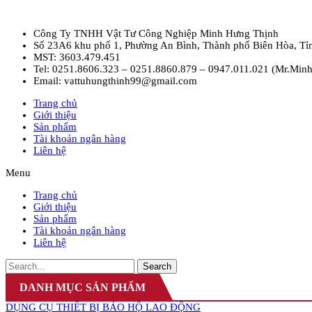
Công Ty TNHH Vật Tư Công Nghiệp Minh Hưng Thịnh
Số 23A6 khu phố 1, Phường An Bình, Thành phố Biên Hòa, Tỉ
MST: 3603.479.451
Tel: 0251.8606.323 – 0251.8860.879 – 0947.011.021 (Mr.Minh
Email: vattuhungthinh99@gmail.com
Trang chủ
Giới thiệu
Sản phẩm
Tài khoản ngân hàng
Liên hệ
Menu
Trang chủ
Giới thiệu
Sản phẩm
Tài khoản ngân hàng
Liên hệ
Search
DANH MỤC SẢN PHẨM
DỤNG CỤ THIẾT BỊ BẢO HỘ LAO ĐỘNG