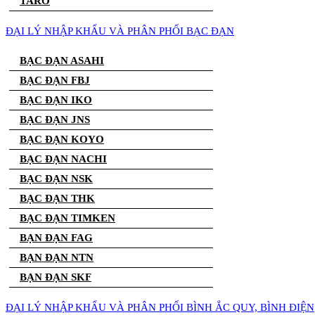
TARO
ĐẠI LÝ NHẬP KHẨU VÀ PHÂN PHỐI BẠC ĐẠN
BẠC ĐẠN ASAHI
BẠC ĐẠN FBJ
BẠC ĐẠN IKO
BẠC ĐẠN JNS
BẠC ĐẠN KOYO
BẠC ĐẠN NACHI
BẠC ĐẠN NSK
BẠC ĐẠN THK
BẠC ĐẠN TIMKEN
BẠN ĐẠN FAG
BẠN ĐẠN NTN
BẠN ĐẠN SKF
ĐẠI LÝ NHẬP KHẨU VÀ PHÂN PHỐI BÌNH ẮC QUY, BÌNH ĐIỆN