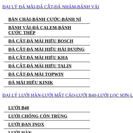
ĐẠI LÝ ĐÁ MÀI-ĐÁ CẮT-ĐÁ NHÁM-BÁNH VẢI
BÀN CHẢI-BÁNH CƯỚC-BÁNH NỈ
BÁNH VẢI-ĐÁ CALEM-BÁNH
CƯỚC THÉP
ĐÁ CẮT-ĐÁ MÀI HIỆU BOSCH
ĐÁ CẮT-ĐÁ MÀI HIỆU HẢI DƯƠNG
ĐÁ CẮT-ĐÁ MÀI HIỆU KHA
ĐÁ CẮT-ĐÁ MÀI HIỆU TALIN
ĐÁ CẮT-ĐÁ MÀI TOPWIN
ĐÁ MÀI HIỆU KINIK
ĐẠI LÝ LƯỚI HÀN-LƯỚI MẮT CÁO-LƯỚI B40-LƯỚI LỌC SƠN-
LƯỚI B40
LƯỚI CHỐNG CÔN TRÙNG
LƯỚI ĐAN INOX
LƯỚI HÀN