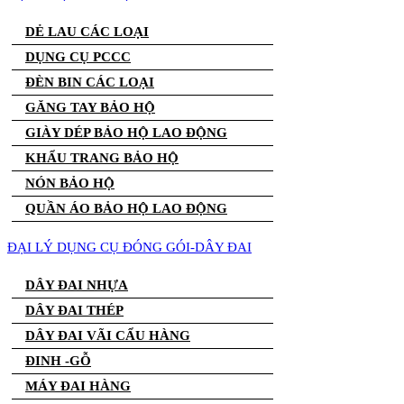
DẺ LAU CÁC LOẠI
DỤNG CỤ PCCC
ĐÈN BIN CÁC LOẠI
GĂNG TAY BẢO HỘ
GIÀY DÉP BẢO HỘ LAO ĐỘNG
KHẨU TRANG BẢO HỘ
NÓN BẢO HỘ
QUẦN ÁO BẢO HỘ LAO ĐỘNG
ĐẠI LÝ DỤNG CỤ ĐÓNG GÓI-DÂY ĐAI
DÂY ĐAI NHỰA
DÂY ĐAI THÉP
DÂY ĐAI VÃI CẨU HÀNG
ĐINH -GỖ
MÁY ĐAI HÀNG