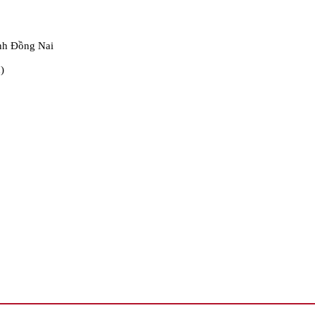
nh Đồng Nai
)