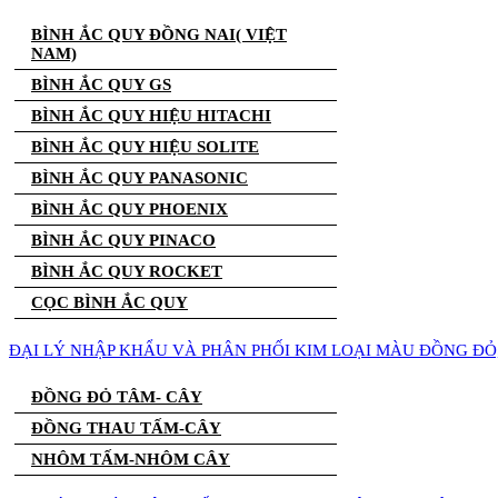
BÌNH ẮC QUY ĐỒNG NAI( VIỆT
NAM)
BÌNH ẮC QUY GS
BÌNH ẮC QUY HIỆU HITACHI
BÌNH ẮC QUY HIỆU SOLITE
BÌNH ẮC QUY PANASONIC
BÌNH ẮC QUY PHOENIX
BÌNH ẮC QUY PINACO
BÌNH ẮC QUY ROCKET
CỌC BÌNH ẮC QUY
ĐẠI LÝ NHẬP KHẨU VÀ PHÂN PHỐI KIM LOẠI MÀU ĐỒNG Đ
ĐỒNG ĐỎ TÂM- CÂY
ĐỒNG THAU TẤM-CÂY
NHÔM TẤM-NHÔM CÂY