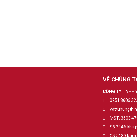
VỀ CHÚNG T
CÔNG TY TNHH 
0251.8606.323
vattuhungthi
MST: 3603.47
Số 23A6 khu p
CN2:139 Nam T