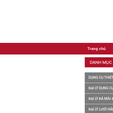
Trang chủ
DANH MỤC
DỤNG CỤ THIẾ
ĐẠI LÝ DỤNG C
ĐẠI LÝ ĐÁ MÀI
ĐẠI LÝ LƯỚI H