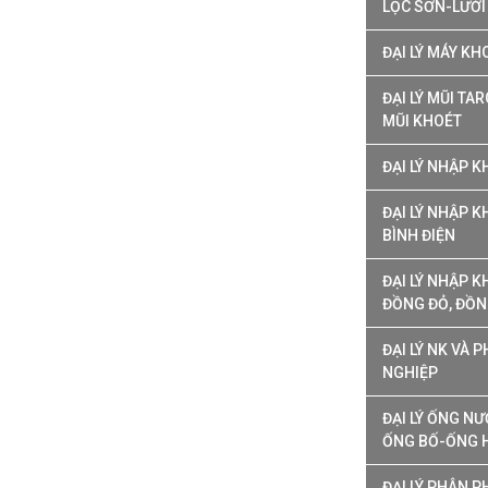
LỌC SƠN-LƯỚI
ĐẠI LÝ MÁY K
ĐẠI LÝ MŨI TA
MŨI KHOÉT
ĐẠI LÝ NHẬP 
ĐẠI LÝ NHẬP K
BÌNH ĐIỆN
ĐẠI LÝ NHẬP K
ĐỒNG ĐỎ, ĐỒN
ĐẠI LÝ NK VÀ
NGHIỆP
ĐẠI LÝ ỐNG N
ỐNG BỐ-ỐNG H
ĐẠI LÝ PHÂN P