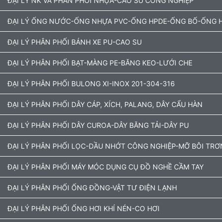
ĐẠI LÝ NK VÀ PHÂN PHỐI NHỰA-CAO SU CÔNG NGHIỆP
ĐẠI LÝ ỐNG NƯỚC-ỐNG NHỰA PVC-ỐNG HPDE-ỐNG BỐ-ỐNG H
ĐẠI LÝ PHÂN PHỐI BÁNH XE PU-CAO SU
ĐẠI LÝ PHÂN PHỐI BẠT-MÀNG PE-BĂNG KEO-LƯỚI CHE
ĐẠI LÝ PHÂN PHỐI BULONG XI-INOX 201-304-316
ĐẠI LÝ PHÂN PHỐI DÂY CÁP, XÍCH, PALANG, DÂY CẨU HÀN
ĐẠI LÝ PHÂN PHỐI DÂY CUROA-DÂY BĂNG TẢI-DÂY PU
ĐẠI LÝ PHÂN PHỐI LỌC-DẦU NHỚT CÔNG NGHIỆP-MỠ BÔI TRƠ
ĐẠI LÝ PHÂN PHỐI MÁY MÓC DỤNG CỤ ĐỒ NGHỀ CẦM TAY
ĐẠI LÝ PHÂN PHỐI ỐNG ĐỒNG-VẬT TƯ ĐIỆN LẠNH
ĐẠI LÝ PHÂN PHỐI ỐNG HƠI KHÍ NÉN-CO HƠI