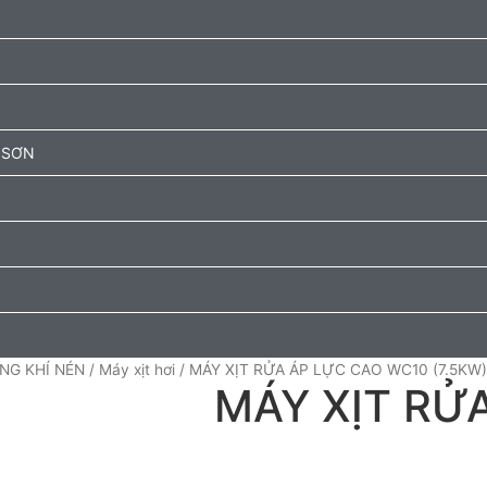
 SƠN
NG KHÍ NÉN
/
Máy xịt hơi
/ MÁY XỊT RỬA ÁP LỰC CAO WC10 (7.5KW)
MÁY XỊT RỬ