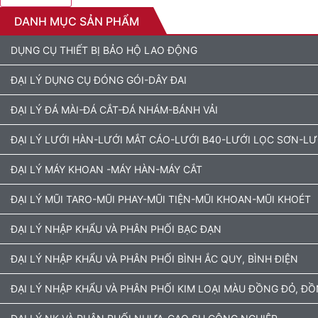
DANH MỤC SẢN PHẨM
DỤNG CỤ THIẾT BỊ BẢO HỘ LAO ĐỘNG
ĐẠI LÝ DỤNG CỤ ĐÓNG GÓI-DÂY ĐAI
ĐẠI LÝ ĐÁ MÀI-ĐÁ CẮT-ĐÁ NHÁM-BÁNH VẢI
ĐẠI LÝ LƯỚI HÀN-LƯỚI MẮT CÁO-LƯỚI B40-LƯỚI LỌC SƠN-L
ĐẠI LÝ MÁY KHOAN -MÁY HÀN-MÁY CẮT
ĐẠI LÝ MŨI TARO-MŨI PHAY-MŨI TIỆN-MŨI KHOAN-MŨI KHOÉT
ĐẠI LÝ NHẬP KHẨU VÀ PHÂN PHỐI BẠC ĐẠN
ĐẠI LÝ NHẬP KHẨU VÀ PHÂN PHỐI BÌNH ẮC QUY, BÌNH ĐIỆN
ĐẠI LÝ NHẬP KHẨU VÀ PHÂN PHỐI KIM LOẠI MÀU ĐỒNG ĐỎ, Đ