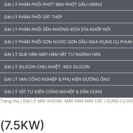
ĐẠI LÝ PHÂN PHỐI PHỚT BEN-PHỚT DẦU-ORING
ĐẠI LÝ PHÂN PHỐI SẮT THÉP
ĐẠI LÝ PHÂN PHỐI SÊN-NHÔNG-XÍCH DĨA-KHỚP NỐI
ĐẠI LÝ PHÂN PHỐI SƠN NƯỚC-SƠN DẦU-SIKA-DỤNG CỤ PHUN
ĐẠI LÝ QUE HÀN-MÁY HÀN-VẬT TƯ NGÀNH HÀN
ĐẠI LÝ SILICON CHỊU NHIỆT -KEO SILICON
ĐẠI LÝ VAN CÔNG NGHIỆP & PHỤ KIỆN ĐƯỜNG ỐNG
ĐẠI LÝ VẬT TƯ ĐIỆN CÔNG NGHIỆP & DÂN DỤNG
Trang chủ
/
ĐẠI LÝ MÁY KHOAN -MÁY HÀN-MÁY CẮT
/
DỤNG CỤ DÙ
(7.5KW)