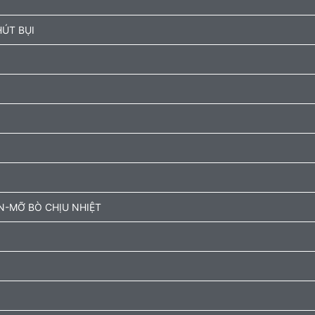
ÚT BỤI
N-MỠ BÒ CHỊU NHIỆT