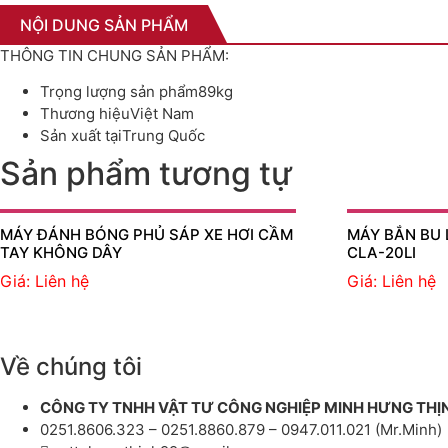
NỘI DUNG SẢN PHẨM
THÔNG TIN CHUNG SẢN PHẨM:
Trọng lượng sản phẩm89kg
Thương hiệuViệt Nam
Sản xuất tạiTrung Quốc
Sản phẩm tương tự
MÁY ĐÁNH BÓNG PHỦ SÁP XE HƠI CẦM
MÁY BẮN BU 
TAY KHÔNG DÂY
CLA-20LI
Giá: Liên hệ
Giá: Liên hệ
Về chúng tôi
CÔNG TY TNHH VẬT TƯ CÔNG NGHIỆP MINH HƯNG THỊ
0251.8606.323 – 0251.8860.879 – 0947.011.021 (Mr.Minh)