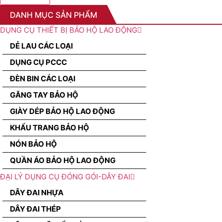
DANH MỤC SẢN PHẨM
DỤNG CỤ THIẾT BỊ BẢO HỘ LAO ĐỘNG
DẺ LAU CÁC LOẠI
DỤNG CỤ PCCC
ĐÈN BIN CÁC LOẠI
GĂNG TAY BẢO HỘ
GIÀY DÉP BẢO HỘ LAO ĐỘNG
KHẨU TRANG BẢO HỘ
NÓN BẢO HỘ
QUẦN ÁO BẢO HỘ LAO ĐỘNG
ĐẠI LÝ DỤNG CỤ ĐÓNG GÓI-DÂY ĐAI
DÂY ĐAI NHỰA
DÂY ĐAI THÉP