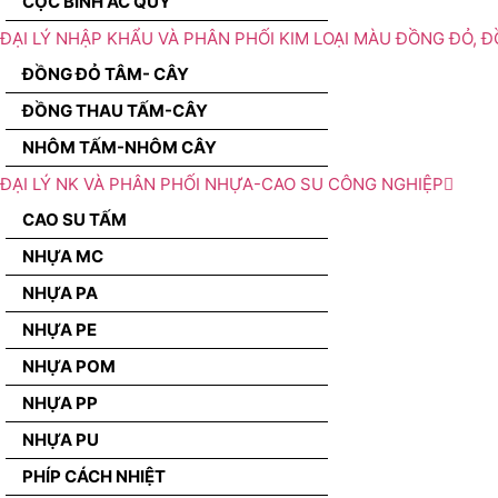
CỌC BÌNH ẮC QUY
ĐẠI LÝ NHẬP KHẨU VÀ PHÂN PHỐI KIM LOẠI MÀU ĐỒNG ĐỎ, 
ĐỒNG ĐỎ TÂM- CÂY
ĐỒNG THAU TẤM-CÂY
NHÔM TẤM-NHÔM CÂY
ĐẠI LÝ NK VÀ PHÂN PHỐI NHỰA-CAO SU CÔNG NGHIỆP
CAO SU TẤM
NHỰA MC
NHỰA PA
NHỰA PE
NHỰA POM
NHỰA PP
NHỰA PU
PHÍP CÁCH NHIỆT