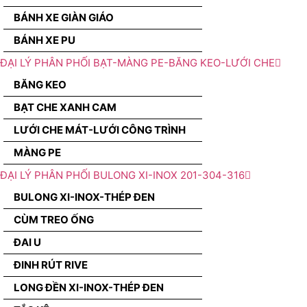
BÁNH XE GIÀN GIÁO
BÁNH XE PU
ĐẠI LÝ PHÂN PHỐI BẠT-MÀNG PE-BĂNG KEO-LƯỚI CHE
BĂNG KEO
BẠT CHE XANH CAM
LƯỚI CHE MÁT-LƯỚI CÔNG TRÌNH
MÀNG PE
ĐẠI LÝ PHÂN PHỐI BULONG XI-INOX 201-304-316
BULONG XI-INOX-THÉP ĐEN
CÙM TREO ỐNG
ĐAI U
ĐINH RÚT RIVE
LONG ĐỀN XI-INOX-THÉP ĐEN