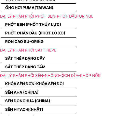
ỐNG HƠI PUMA(TAIWAN)
ĐẠI LÝ PHÂN PHỐI PHỚT BEN-PHỚT DẦU-ORING
PHỚT BEN (PHỐT THỦY LỰC)
PHỚT CHĂN DẦU (PHỚT LÒ XO)
RON CAO SU-ORING
ĐẠI LÝ PHÂN PHỐI SẮT THÉP
SẮT THÉP DẠNG CÂY
SẮT THÉP DẠNG TẤM
ĐẠI LÝ PHÂN PHỐI SÊN-NHÔNG-XÍCH DĨA-KHỚP NỐI
KHÓA SÊN ĐƠN-KHÓA SÊN ĐÔI
SÊN AHA (CHINA)
SÊN DONGHUA (CHINA)
SÊN HITACHI(NHẬT)