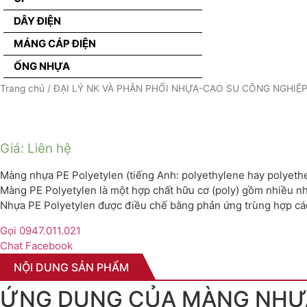
DÂY ĐIỆN
MÁNG CÁP ĐIỆN
ỐNG NHỰA
Trang chủ
/
ĐẠI LÝ NK VÀ PHÂN PHỐI NHỰA-CAO SU CÔNG NGHIỆ
Giá: Liên hệ
Màng nhựa PE Polyetylen (tiếng Anh: polyethylene hay polyethene
Màng PE Polyetylen là một hợp chất hữu cơ (poly) gồm nhiều nh
Nhựa PE Polyetylen được điều chế bằng phản ứng trùng hợp c
Gọi 0947.011.021
Chat Facebook
NỘI DUNG SẢN PHẨM
ỨNG DỤNG CỦA MÀNG NHỰ