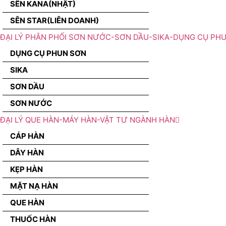
SÊN KANA(NHẬT)
SÊN STAR(LIÊN DOANH)
ĐẠI LÝ PHÂN PHỐI SƠN NƯỚC-SƠN DẦU-SIKA-DỤNG CỤ PH
DỤNG CỤ PHUN SƠN
SIKA
SƠN DẦU
SƠN NƯỚC
ĐẠI LÝ QUE HÀN-MÁY HÀN-VẬT TƯ NGÀNH HÀN
CÁP HÀN
DÂY HÀN
KẸP HÀN
MẶT NẠ HÀN
QUE HÀN
THUỐC HÀN