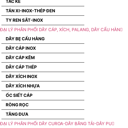
TẮC KÊ
TÁN XI-INOX-THÉP ĐEN
TY REN SẮT-INOX
ĐẠI LÝ PHÂN PHỐI DÂY CÁP, XÍCH, PALANG, DÂY CẨU HÀN
DÂY BẸ CẨU HÀNG
DÂY CÁP INOX
DÂY CÁP KẼM
DÂY CÁP THÉP
DÂY XÍCH INOX
DÂY XÍCH NHỰA
ỐC SIẾT CÁP
RÒNG RỌC
TĂNG ĐƯA
ĐẠI LÝ PHÂN PHỐI DÂY CUROA-DÂY BĂNG TẢI-DÂY PU