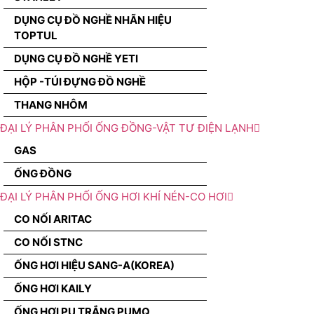
DỤNG CỤ ĐỒ NGHỀ NHÃN HIỆU
TOPTUL
DỤNG CỤ ĐỒ NGHỀ YETI
HỘP -TÚI ĐỰNG ĐỒ NGHỀ
THANG NHÔM
ĐẠI LÝ PHÂN PHỐI ỐNG ĐỒNG-VẬT TƯ ĐIỆN LẠNH
GAS
ỐNG ĐỒNG
ĐẠI LÝ PHÂN PHỐI ỐNG HƠI KHÍ NÉN-CO HƠI
CO NỐI ARITAC
CO NỐI STNC
ỐNG HƠI HIỆU SANG-A(KOREA)
ỐNG HƠI KAILY
ỐNG HƠI PU TRẮNG PUMQ