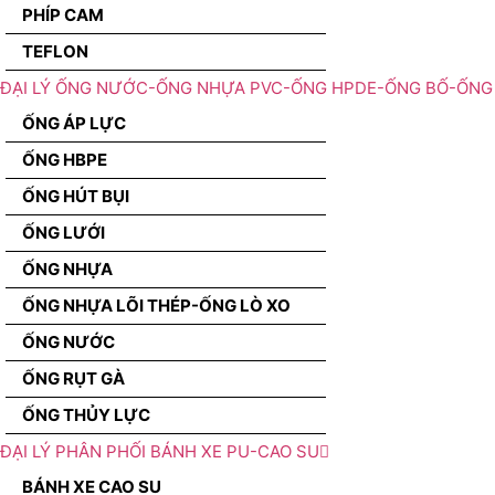
PHÍP CAM
TEFLON
ĐẠI LÝ ỐNG NƯỚC-ỐNG NHỰA PVC-ỐNG HPDE-ỐNG BỐ-ỐNG 
ỐNG ÁP LỰC
ỐNG HBPE
ỐNG HÚT BỤI
ỐNG LƯỚI
ỐNG NHỰA
ỐNG NHỰA LÕI THÉP-ỐNG LÒ XO
ỐNG NƯỚC
ỐNG RỤT GÀ
ỐNG THỦY LỰC
ĐẠI LÝ PHÂN PHỐI BÁNH XE PU-CAO SU
BÁNH XE CAO SU