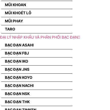
MŨI KHOAN
MŨI KHOÉT LỖ
MŨI PHAY
TARO
ĐẠI LÝ NHẬP KHẨU VÀ PHÂN PHỐI BẠC ĐẠN
BẠC ĐẠN ASAHI
BẠC ĐẠN FBJ
BẠC ĐẠN IKO
BẠC ĐẠN JNS
BẠC ĐẠN KOYO
BẠC ĐẠN NACHI
BẠC ĐẠN NSK
BẠC ĐẠN THK
BẠC ĐẠN TIMKEN