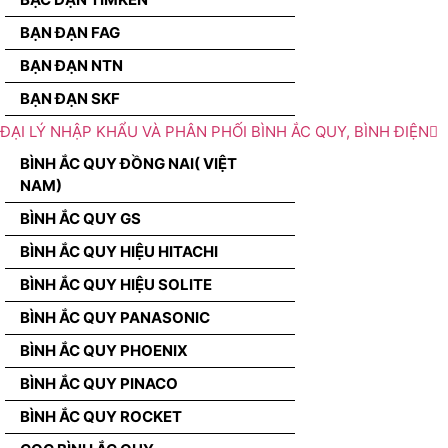
BẠN ĐẠN FAG
BẠN ĐẠN NTN
BẠN ĐẠN SKF
ĐẠI LÝ NHẬP KHẨU VÀ PHÂN PHỐI BÌNH ẮC QUY, BÌNH ĐIỆN
BÌNH ẮC QUY ĐỒNG NAI( VIỆT
NAM)
BÌNH ẮC QUY GS
BÌNH ẮC QUY HIỆU HITACHI
BÌNH ẮC QUY HIỆU SOLITE
BÌNH ẮC QUY PANASONIC
BÌNH ẮC QUY PHOENIX
BÌNH ẮC QUY PINACO
BÌNH ẮC QUY ROCKET