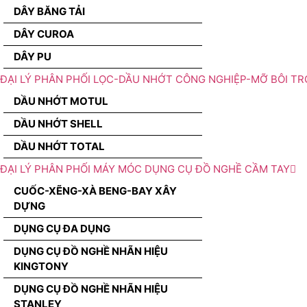
DÂY BĂNG TẢI
DÂY CUROA
DÂY PU
ĐẠI LÝ PHÂN PHỐI LỌC-DẦU NHỚT CÔNG NGHIỆP-MỠ BÔI TR
DẦU NHỚT MOTUL
DẦU NHỚT SHELL
DẦU NHỚT TOTAL
ĐẠI LÝ PHÂN PHỐI MÁY MÓC DỤNG CỤ ĐỒ NGHỀ CẦM TAY
CUỐC-XẼNG-XÀ BENG-BAY XÂY
DỰNG
DỤNG CỤ ĐA DỤNG
DỤNG CỤ ĐỒ NGHỀ NHÃN HIỆU
KINGTONY
DỤNG CỤ ĐỒ NGHỀ NHÃN HIỆU
STANLEY