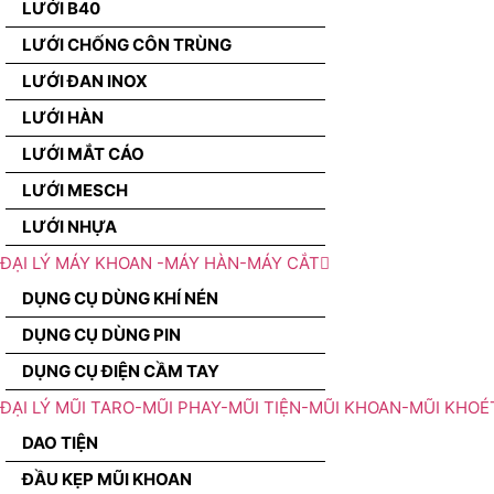
LƯỚI B40
LƯỚI CHỐNG CÔN TRÙNG
LƯỚI ĐAN INOX
LƯỚI HÀN
LƯỚI MẮT CÁO
LƯỚI MESCH
LƯỚI NHỰA
ĐẠI LÝ MÁY KHOAN -MÁY HÀN-MÁY CẮT
DỤNG CỤ DÙNG KHÍ NÉN
DỤNG CỤ DÙNG PIN
DỤNG CỤ ĐIỆN CẦM TAY
ĐẠI LÝ MŨI TARO-MŨI PHAY-MŨI TIỆN-MŨI KHOAN-MŨI KHOÉ
DAO TIỆN
ĐẦU KẸP MŨI KHOAN