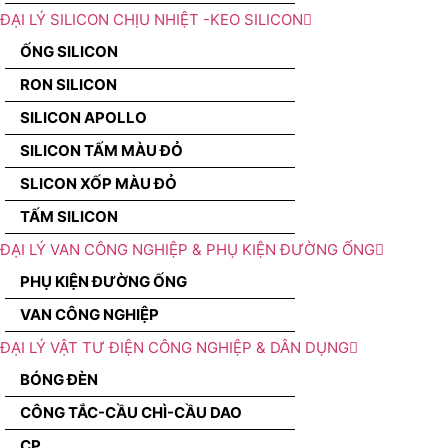
ĐẠI LÝ SILICON CHỊU NHIỆT -KEO SILICON
ỐNG SILICON
RON SILICON
SILICON APOLLO
SILICON TẤM MÀU ĐỎ
SLICON XỐP MÀU ĐỎ
TẤM SILICON
ĐẠI LÝ VAN CÔNG NGHIỆP & PHỤ KIỆN ĐƯỜNG ỐNG
PHỤ KIỆN ĐƯỜNG ỐNG
VAN CÔNG NGHIỆP
ĐẠI LÝ VẬT TƯ ĐIỆN CÔNG NGHIỆP & DÂN DỤNG
BÓNG ĐÈN
CÔNG TẮC-CẦU CHÌ-CẦU DAO
CP