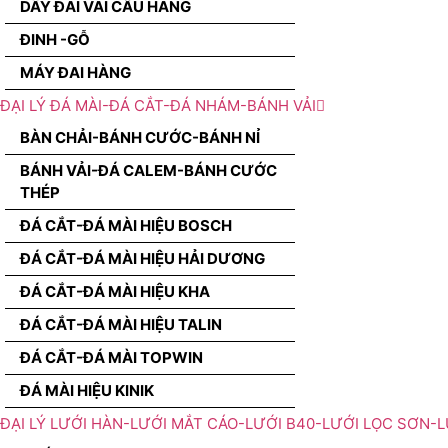
DÂY ĐAI VÃI CẨU HÀNG
ĐINH -GỖ
MÁY ĐAI HÀNG
ĐẠI LÝ ĐÁ MÀI-ĐÁ CẮT-ĐÁ NHÁM-BÁNH VẢI
BÀN CHẢI-BÁNH CƯỚC-BÁNH NỈ
BÁNH VẢI-ĐÁ CALEM-BÁNH CƯỚC
THÉP
ĐÁ CẮT-ĐÁ MÀI HIỆU BOSCH
ĐÁ CẮT-ĐÁ MÀI HIỆU HẢI DƯƠNG
ĐÁ CẮT-ĐÁ MÀI HIỆU KHA
ĐÁ CẮT-ĐÁ MÀI HIỆU TALIN
ĐÁ CẮT-ĐÁ MÀI TOPWIN
ĐÁ MÀI HIỆU KINIK
ĐẠI LÝ LƯỚI HÀN-LƯỚI MẮT CÁO-LƯỚI B40-LƯỚI LỌC SƠN-