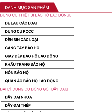
DANH MỤC SẢN PHẨM
DỤNG CỤ THIẾT BỊ BẢO HỘ LAO ĐỘNG
DẺ LAU CÁC LOẠI
DỤNG CỤ PCCC
ĐÈN BIN CÁC LOẠI
GĂNG TAY BẢO HỘ
GIÀY DÉP BẢO HỘ LAO ĐỘNG
KHẨU TRANG BẢO HỘ
NÓN BẢO HỘ
QUẦN ÁO BẢO HỘ LAO ĐỘNG
ĐẠI LÝ DỤNG CỤ ĐÓNG GÓI-DÂY ĐAI
DÂY ĐAI NHỰA
DÂY ĐAI THÉP