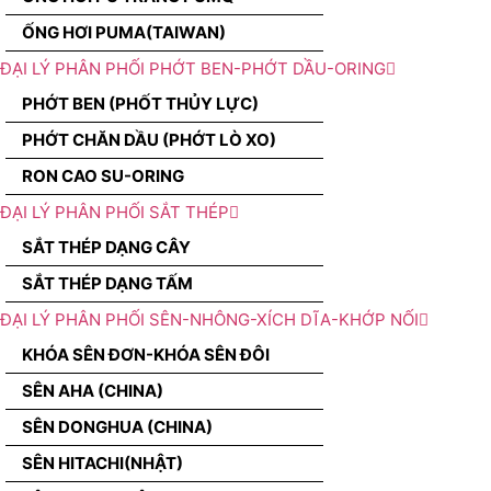
ỐNG HƠI PUMA(TAIWAN)
ĐẠI LÝ PHÂN PHỐI PHỚT BEN-PHỚT DẦU-ORING
PHỚT BEN (PHỐT THỦY LỰC)
PHỚT CHĂN DẦU (PHỚT LÒ XO)
RON CAO SU-ORING
ĐẠI LÝ PHÂN PHỐI SẮT THÉP
SẮT THÉP DẠNG CÂY
SẮT THÉP DẠNG TẤM
ĐẠI LÝ PHÂN PHỐI SÊN-NHÔNG-XÍCH DĨA-KHỚP NỐI
KHÓA SÊN ĐƠN-KHÓA SÊN ĐÔI
SÊN AHA (CHINA)
SÊN DONGHUA (CHINA)
SÊN HITACHI(NHẬT)