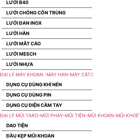
LƯỚI B40
LƯỚI CHỐNG CÔN TRÙNG
LƯỚI ĐAN INOX
LƯỚI HÀN
LƯỚI MẮT CÁO
LƯỚI MESCH
LƯỚI NHỰA
ĐẠI LÝ MÁY KHOAN -MÁY HÀN-MÁY CẮT
DỤNG CỤ DÙNG KHÍ NÉN
DỤNG CỤ DÙNG PIN
DỤNG CỤ ĐIỆN CẦM TAY
ĐẠI LÝ MŨI TARO-MŨI PHAY-MŨI TIỆN-MŨI KHOAN-MŨI KHOÉ
DAO TIỆN
ĐẦU KẸP MŨI KHOAN