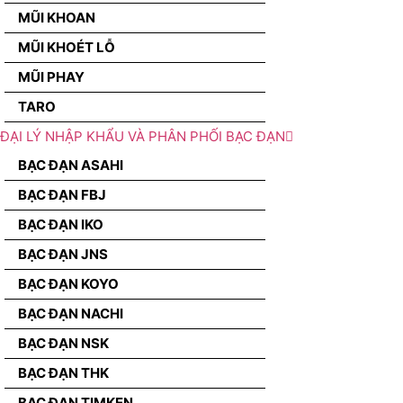
MŨI KHOAN
MŨI KHOÉT LỖ
MŨI PHAY
TARO
ĐẠI LÝ NHẬP KHẨU VÀ PHÂN PHỐI BẠC ĐẠN
BẠC ĐẠN ASAHI
BẠC ĐẠN FBJ
BẠC ĐẠN IKO
BẠC ĐẠN JNS
BẠC ĐẠN KOYO
BẠC ĐẠN NACHI
BẠC ĐẠN NSK
BẠC ĐẠN THK
BẠC ĐẠN TIMKEN