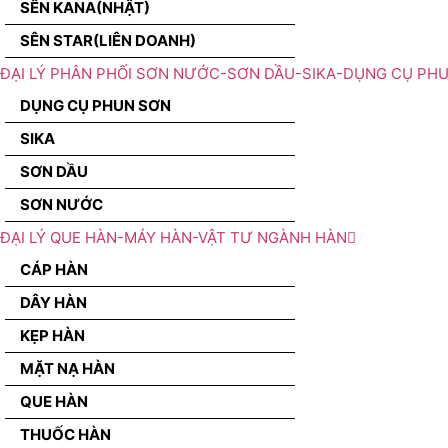
SÊN KANA(NHẬT)
SÊN STAR(LIÊN DOANH)
ĐẠI LÝ PHÂN PHỐI SƠN NƯỚC-SƠN DẦU-SIKA-DỤNG CỤ PH
DỤNG CỤ PHUN SƠN
SIKA
SƠN DẦU
SƠN NƯỚC
ĐẠI LÝ QUE HÀN-MÁY HÀN-VẬT TƯ NGÀNH HÀN
CÁP HÀN
DÂY HÀN
KẸP HÀN
MẶT NẠ HÀN
QUE HÀN
THUỐC HÀN