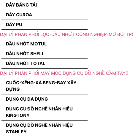
DÂY BĂNG TẢI
DÂY CUROA
DÂY PU
ĐẠI LÝ PHÂN PHỐI LỌC-DẦU NHỚT CÔNG NGHIỆP-MỠ BÔI TR
DẦU NHỚT MOTUL
DẦU NHỚT SHELL
DẦU NHỚT TOTAL
ĐẠI LÝ PHÂN PHỐI MÁY MÓC DỤNG CỤ ĐỒ NGHỀ CẦM TAY
CUỐC-XẼNG-XÀ BENG-BAY XÂY
DỰNG
DỤNG CỤ ĐA DỤNG
DỤNG CỤ ĐỒ NGHỀ NHÃN HIỆU
KINGTONY
DỤNG CỤ ĐỒ NGHỀ NHÃN HIỆU
STANLEY