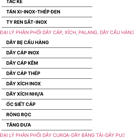
TẮC KÊ
TÁN XI-INOX-THÉP ĐEN
TY REN SẮT-INOX
ĐẠI LÝ PHÂN PHỐI DÂY CÁP, XÍCH, PALANG, DÂY CẨU HÀN
DÂY BẸ CẨU HÀNG
DÂY CÁP INOX
DÂY CÁP KẼM
DÂY CÁP THÉP
DÂY XÍCH INOX
DÂY XÍCH NHỰA
ỐC SIẾT CÁP
RÒNG RỌC
TĂNG ĐƯA
ĐẠI LÝ PHÂN PHỐI DÂY CUROA-DÂY BĂNG TẢI-DÂY PU