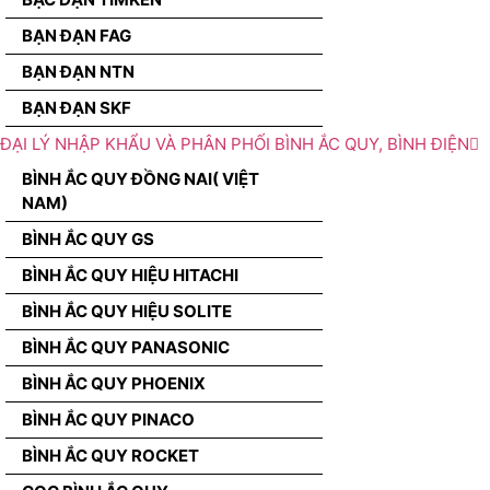
BẠN ĐẠN FAG
BẠN ĐẠN NTN
BẠN ĐẠN SKF
ĐẠI LÝ NHẬP KHẨU VÀ PHÂN PHỐI BÌNH ẮC QUY, BÌNH ĐIỆN
BÌNH ẮC QUY ĐỒNG NAI( VIỆT
NAM)
BÌNH ẮC QUY GS
BÌNH ẮC QUY HIỆU HITACHI
BÌNH ẮC QUY HIỆU SOLITE
BÌNH ẮC QUY PANASONIC
BÌNH ẮC QUY PHOENIX
BÌNH ẮC QUY PINACO
BÌNH ẮC QUY ROCKET