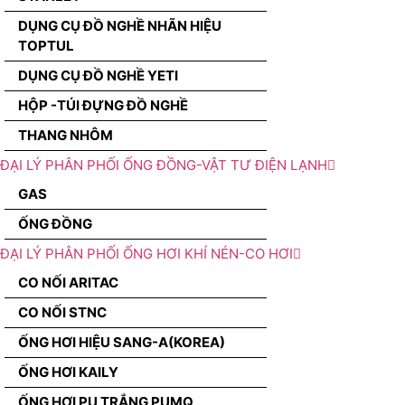
DỤNG CỤ ĐỒ NGHỀ NHÃN HIỆU
TOPTUL
DỤNG CỤ ĐỒ NGHỀ YETI
HỘP -TÚI ĐỰNG ĐỒ NGHỀ
THANG NHÔM
ĐẠI LÝ PHÂN PHỐI ỐNG ĐỒNG-VẬT TƯ ĐIỆN LẠNH
GAS
ỐNG ĐỒNG
ĐẠI LÝ PHÂN PHỐI ỐNG HƠI KHÍ NÉN-CO HƠI
CO NỐI ARITAC
CO NỐI STNC
ỐNG HƠI HIỆU SANG-A(KOREA)
ỐNG HƠI KAILY
ỐNG HƠI PU TRẮNG PUMQ