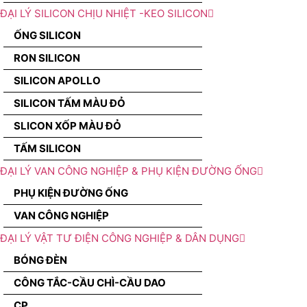
ĐẠI LÝ SILICON CHỊU NHIỆT -KEO SILICON
ỐNG SILICON
RON SILICON
SILICON APOLLO
SILICON TẤM MÀU ĐỎ
SLICON XỐP MÀU ĐỎ
TẤM SILICON
ĐẠI LÝ VAN CÔNG NGHIỆP & PHỤ KIỆN ĐƯỜNG ỐNG
PHỤ KIỆN ĐƯỜNG ỐNG
VAN CÔNG NGHIỆP
ĐẠI LÝ VẬT TƯ ĐIỆN CÔNG NGHIỆP & DÂN DỤNG
BÓNG ĐÈN
CÔNG TẮC-CẦU CHÌ-CẦU DAO
CP