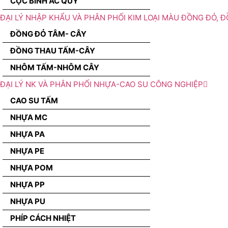
CỌC BÌNH ẮC QUY
ĐẠI LÝ NHẬP KHẨU VÀ PHÂN PHỐI KIM LOẠI MÀU ĐỒNG ĐỎ, 
ĐỒNG ĐỎ TÂM- CÂY
ĐỒNG THAU TẤM-CÂY
NHÔM TẤM-NHÔM CÂY
ĐẠI LÝ NK VÀ PHÂN PHỐI NHỰA-CAO SU CÔNG NGHIỆP
CAO SU TẤM
NHỰA MC
NHỰA PA
NHỰA PE
NHỰA POM
NHỰA PP
NHỰA PU
PHÍP CÁCH NHIỆT