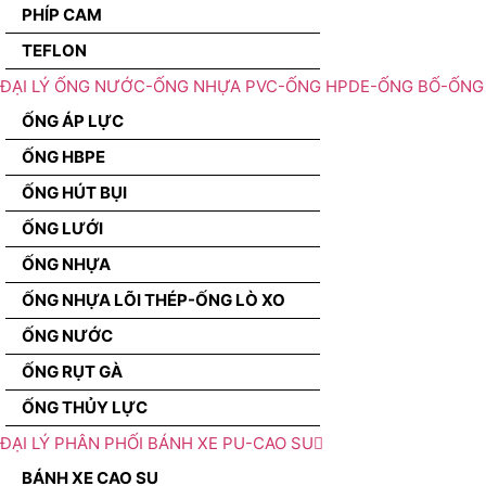
PHÍP CAM
TEFLON
ĐẠI LÝ ỐNG NƯỚC-ỐNG NHỰA PVC-ỐNG HPDE-ỐNG BỐ-ỐNG 
ỐNG ÁP LỰC
ỐNG HBPE
ỐNG HÚT BỤI
ỐNG LƯỚI
ỐNG NHỰA
ỐNG NHỰA LÕI THÉP-ỐNG LÒ XO
ỐNG NƯỚC
ỐNG RỤT GÀ
ỐNG THỦY LỰC
ĐẠI LÝ PHÂN PHỐI BÁNH XE PU-CAO SU
BÁNH XE CAO SU