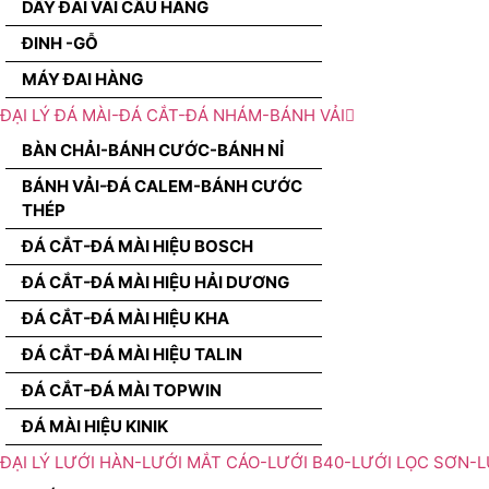
DÂY ĐAI VÃI CẨU HÀNG
ĐINH -GỖ
MÁY ĐAI HÀNG
ĐẠI LÝ ĐÁ MÀI-ĐÁ CẮT-ĐÁ NHÁM-BÁNH VẢI
BÀN CHẢI-BÁNH CƯỚC-BÁNH NỈ
BÁNH VẢI-ĐÁ CALEM-BÁNH CƯỚC
THÉP
ĐÁ CẮT-ĐÁ MÀI HIỆU BOSCH
ĐÁ CẮT-ĐÁ MÀI HIỆU HẢI DƯƠNG
ĐÁ CẮT-ĐÁ MÀI HIỆU KHA
ĐÁ CẮT-ĐÁ MÀI HIỆU TALIN
ĐÁ CẮT-ĐÁ MÀI TOPWIN
ĐÁ MÀI HIỆU KINIK
ĐẠI LÝ LƯỚI HÀN-LƯỚI MẮT CÁO-LƯỚI B40-LƯỚI LỌC SƠN-