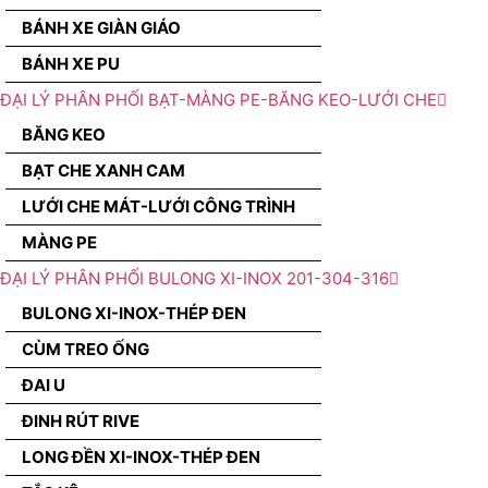
BÁNH XE GIÀN GIÁO
BÁNH XE PU
ĐẠI LÝ PHÂN PHỐI BẠT-MÀNG PE-BĂNG KEO-LƯỚI CHE
BĂNG KEO
BẠT CHE XANH CAM
LƯỚI CHE MÁT-LƯỚI CÔNG TRÌNH
MÀNG PE
ĐẠI LÝ PHÂN PHỐI BULONG XI-INOX 201-304-316
BULONG XI-INOX-THÉP ĐEN
CÙM TREO ỐNG
ĐAI U
ĐINH RÚT RIVE
LONG ĐỀN XI-INOX-THÉP ĐEN