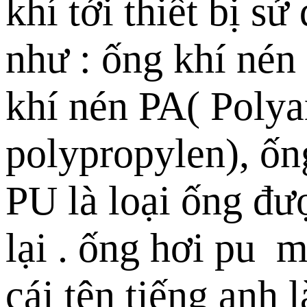
khí tới thiết bị s
như : ống khí nén
khí nén PA( Polya
polypropylen), ốn
PU là loại ống đượ
lại . ống hơi pu m
cái tên tiếng anh l