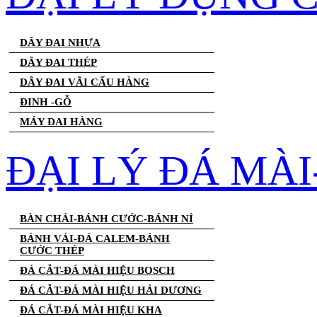
DÂY ĐAI NHỰA
DÂY ĐAI THÉP
DÂY ĐAI VÃI CẨU HÀNG
ĐINH -GỖ
MÁY ĐAI HÀNG
ĐẠI LÝ ĐÁ MÀ
BÀN CHẢI-BÁNH CƯỚC-BÁNH NỈ
BÁNH VẢI-ĐÁ CALEM-BÁNH
CƯỚC THÉP
ĐÁ CẮT-ĐÁ MÀI HIỆU BOSCH
ĐÁ CẮT-ĐÁ MÀI HIỆU HẢI DƯƠNG
ĐÁ CẮT-ĐÁ MÀI HIỆU KHA