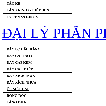
TẮC KÊ
TÁN XI-INOX-THÉP ĐEN
TY REN SẮT-INOX
ĐẠI LÝ PHÂN P
DÂY BẸ CẨU HÀNG
DÂY CÁP INOX
DÂY CÁP KẼM
DÂY CÁP THÉP
DÂY XÍCH INOX
DÂY XÍCH NHỰA
ỐC SIẾT CÁP
RÒNG RỌC
TĂNG ĐƯA