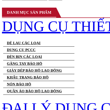
DANH MỤC SẢN PHẨM
DỤNG CỤ THIẾ
DẺ LAU CÁC LOẠI
DỤNG CỤ PCCC
ĐÈN BIN CÁC LOẠI
GĂNG TAY BẢO HỘ
GIÀY DÉP BẢO HỘ LAO ĐỘNG
KHẨU TRANG BẢO HỘ
NÓN BẢO HỘ
QUẦN ÁO BẢO HỘ LAO ĐỘNG
ĐẠI LÝ DỤNG 