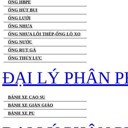
ỐNG HBPE
ỐNG HÚT BỤI
ỐNG LƯỚI
ỐNG NHỰA
ỐNG NHỰA LÕI THÉP-ỐNG LÒ XO
ỐNG NƯỚC
ỐNG RỤT GÀ
ỐNG THỦY LỰC
ĐẠI LÝ PHÂN P
BÁNH XE CAO SU
BÁNH XE GIÀN GIÁO
BÁNH XE PU