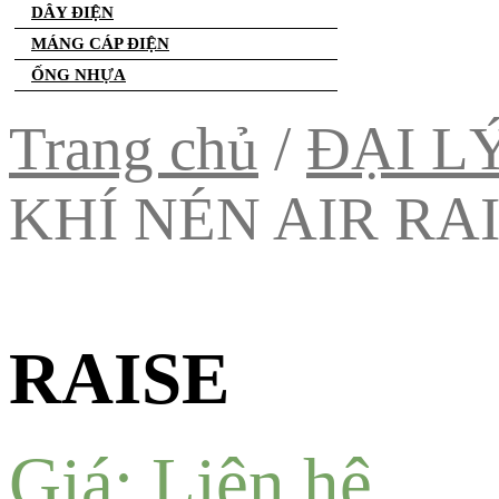
DÂY ĐIỆN
MÁNG CÁP ĐIỆN
ỐNG NHỰA
Trang chủ
/
ĐẠI L
KHÍ NÉN AIR RA
RAISE
Giá: Liên hệ