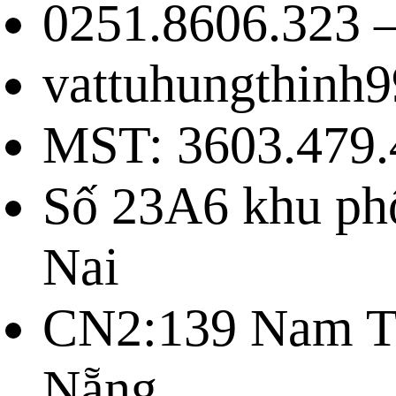
0251.8606.323 –
vattuhungthinh
MST: 3603.479.
Số 23A6 khu ph
Nai
CN2:139 Nam Tr
Nẵng