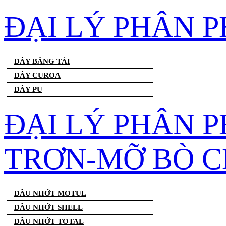
ĐẠI LÝ PHÂN 
DÂY BĂNG TẢI
DÂY CUROA
DÂY PU
ĐẠI LÝ PHÂN 
TRƠN-MỠ BÒ C
DẦU NHỚT MOTUL
DẦU NHỚT SHELL
DẦU NHỚT TOTAL