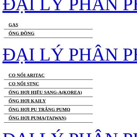
ĐẠI LÝ PHÂN 
GAS
ỐNG ĐỒNG
ĐẠI LÝ PHÂN P
CO NỐI ARITAC
CO NỐI STNC
ỐNG HƠI HIỆU SANG-A(KOREA)
ỐNG HƠI KAILY
ỐNG HƠI PU TRẮNG PUMQ
ỐNG HƠI PUMA(TAIWAN)