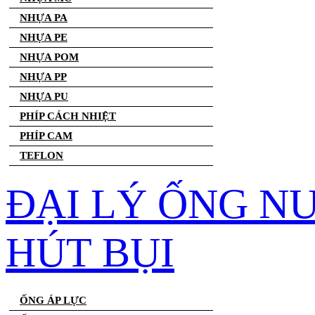
NHỰA PA
NHỰA PE
NHỰA POM
NHỰA PP
NHỰA PU
PHÍP CÁCH NHIỆT
PHÍP CAM
TEFLON
ĐẠI LÝ ỐNG N
HÚT BỤI
ỐNG ÁP LỰC