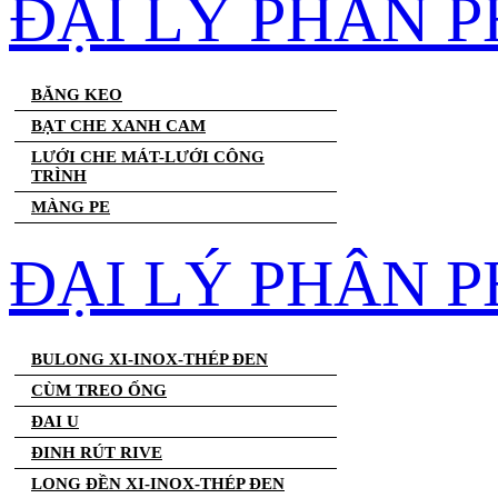
ĐẠI LÝ PHÂN 
BĂNG KEO
BẠT CHE XANH CAM
LƯỚI CHE MÁT-LƯỚI CÔNG
TRÌNH
MÀNG PE
ĐẠI LÝ PHÂN P
BULONG XI-INOX-THÉP ĐEN
CÙM TREO ỐNG
ĐAI U
ĐINH RÚT RIVE
LONG ĐỀN XI-INOX-THÉP ĐEN