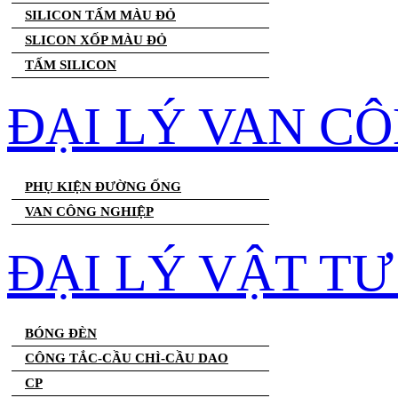
SILICON TẤM MÀU ĐỎ
SLICON XỐP MÀU ĐỎ
TẤM SILICON
ĐẠI LÝ VAN C
PHỤ KIỆN ĐƯỜNG ỐNG
VAN CÔNG NGHIỆP
ĐẠI LÝ VẬT T
BÓNG ĐÈN
CÔNG TẮC-CẦU CHÌ-CẦU DAO
CP