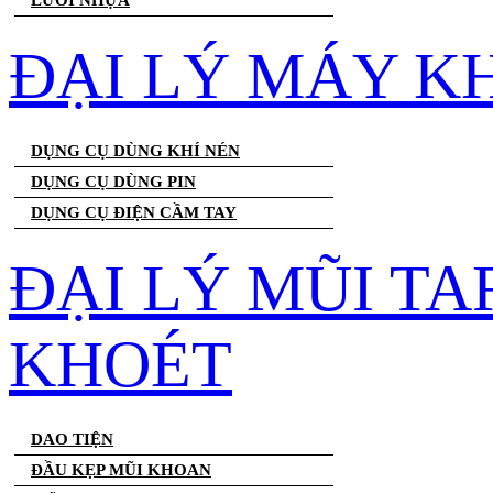
LƯỚI NHỰA
ĐẠI LÝ MÁY K
DỤNG CỤ DÙNG KHÍ NÉN
DỤNG CỤ DÙNG PIN
DỤNG CỤ ĐIỆN CẦM TAY
ĐẠI LÝ MŨI T
KHOÉT
DAO TIỆN
ĐẦU KẸP MŨI KHOAN