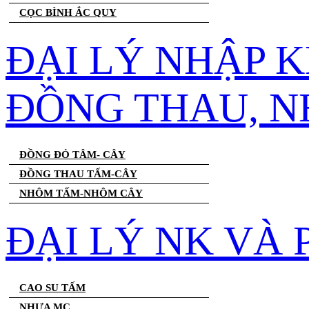
CỌC BÌNH ẮC QUY
ĐẠI LÝ NHẬP 
ĐỒNG THAU, 
ĐỒNG ĐỎ TÂM- CÂY
ĐỒNG THAU TẤM-CÂY
NHÔM TẤM-NHÔM CÂY
ĐẠI LÝ NK VÀ
CAO SU TẤM
NHỰA MC