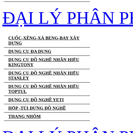
ĐẠI LÝ PHÂN 
CUỐC-XẼNG-XÀ BENG-BAY XÂY
DỰNG
DỤNG CỤ ĐA DỤNG
DỤNG CỤ ĐỒ NGHỀ NHÃN HIỆU
KINGTONY
DỤNG CỤ ĐỒ NGHỀ NHÃN HIỆU
STANLEY
DỤNG CỤ ĐỒ NGHỀ NHÃN HIỆU
TOPTUL
DỤNG CỤ ĐỒ NGHỀ YETI
HỘP -TÚI ĐỰNG ĐỒ NGHỀ
THANG NHÔM