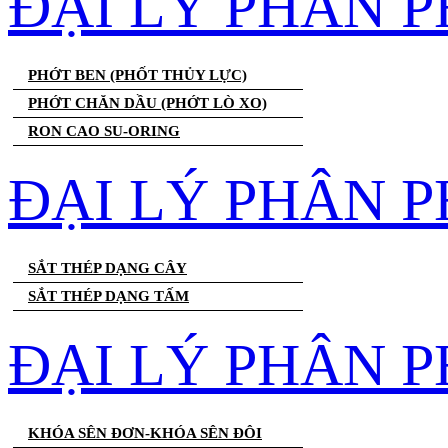
ĐẠI LÝ PHÂN 
PHỚT BEN (PHỐT THỦY LỰC)
PHỚT CHĂN DẦU (PHỚT LÒ XO)
RON CAO SU-ORING
ĐẠI LÝ PHÂN P
SẮT THÉP DẠNG CÂY
SẮT THÉP DẠNG TẤM
ĐẠI LÝ PHÂN P
KHÓA SÊN ĐƠN-KHÓA SÊN ĐÔI