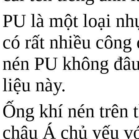
PU là một loại nhự
có rất nhiều công
nén PU không đâu,
liệu này.
Ống khí nén trên 
châu Á chủ yếu vớ