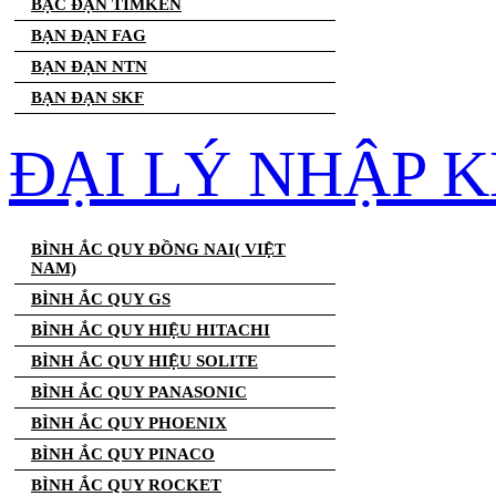
BẠC ĐẠN TIMKEN
BẠN ĐẠN FAG
BẠN ĐẠN NTN
BẠN ĐẠN SKF
ĐẠI LÝ NHẬP K
BÌNH ẮC QUY ĐỒNG NAI( VIỆT
NAM)
BÌNH ẮC QUY GS
BÌNH ẮC QUY HIỆU HITACHI
BÌNH ẮC QUY HIỆU SOLITE
BÌNH ẮC QUY PANASONIC
BÌNH ẮC QUY PHOENIX
BÌNH ẮC QUY PINACO
BÌNH ẮC QUY ROCKET