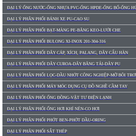
ĐẠI LÝ ỐNG NƯỚC-ỐNG NHỰA PVC-ỐNG HPDE-ỐNG BỐ-ỐNG HÚ
ĐẠI LÝ PHÂN PHỐI BÁNH XE PU-CAO SU
ĐẠI LÝ PHÂN PHỐI BẠT-MÀNG PE-BĂNG KEO-LƯỚI CHE
ĐẠI LÝ PHÂN PHỐI BULONG XI-INOX 201-304-316
ĐẠI LÝ PHÂN PHỐI DÂY CÁP, XÍCH, PALANG, DÂY CẨU HÀN
ĐẠI LÝ PHÂN PHỐI DÂY CUROA-DÂY BĂNG TẢI-DÂY PU
ĐẠI LÝ PHÂN PHỐI LỌC-DẦU NHỚT CÔNG NGHIỆP-MỠ BÔI TRƠ
ĐẠI LÝ PHÂN PHỐI MÁY MÓC DỤNG CỤ ĐỒ NGHỀ CẦM TAY
ĐẠI LÝ PHÂN PHỐI ỐNG ĐỒNG-VẬT TƯ ĐIỆN LẠNH
ĐẠI LÝ PHÂN PHỐI ỐNG HƠI KHÍ NÉN-CO HƠI
ĐẠI LÝ PHÂN PHỐI PHỚT BEN-PHỚT DẦU-ORING
ĐẠI LÝ PHÂN PHỐI SẮT THÉP