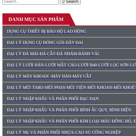
Search
DANH MỤC SẢN PHẨM
DỤNG CỤ THIẾT BỊ BẢO HỘ LAO ĐỘNG
ĐẠI LÝ DỤNG CỤ ĐÓNG GÓI-DÂY ĐAI
ĐẠI LÝ ĐÁ MÀI-ĐÁ CẮT-ĐÁ NHÁM-BÁNH VẢI
ĐẠI LÝ LƯỚI HÀN-LƯỚI MẮT CÁO-LƯỚI B40-LƯỚI LỌC SƠN-L
ĐẠI LÝ MÁY KHOAN -MÁY HÀN-MÁY CẮT
ĐẠI LÝ MŨI TARO-MŨI PHAY-MŨI TIỆN-MŨI KHOAN-MŨI KHOÉ
ĐẠI LÝ NHẬP KHẨU VÀ PHÂN PHỐI BẠC ĐẠN
ĐẠI LÝ NHẬP KHẨU VÀ PHÂN PHỐI BÌNH ẮC QUY, BÌNH ĐIỆN
ĐẠI LÝ NHẬP KHẨU VÀ PHÂN PHỐI KIM LOẠI MÀU ĐỒNG ĐỎ,
ĐẠI LÝ NK VÀ PHÂN PHỐI NHỰA-CAO SU CÔNG NGHIỆP