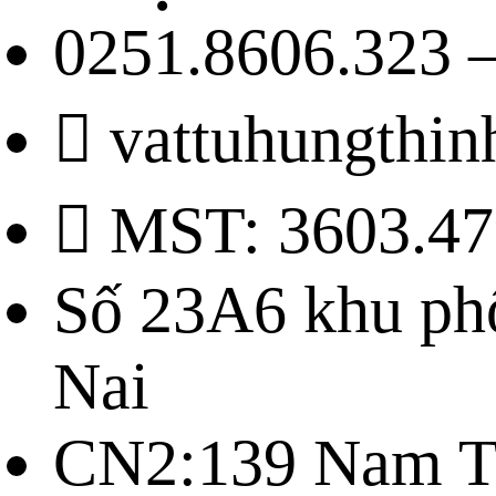
0251.8606.323 –
vattuhungthi
MST: 3603.47
Số 23A6 khu ph
Nai
CN2:139 Nam Tr