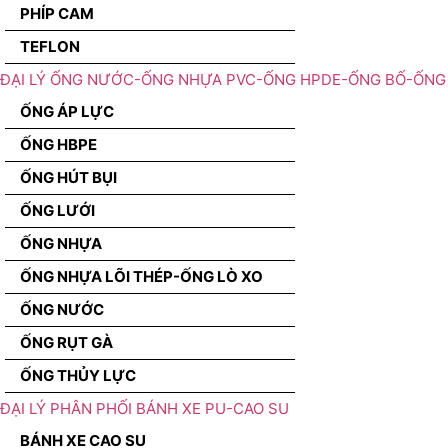
PHÍP CAM
TEFLON
ĐẠI LÝ ỐNG NƯỚC-ỐNG NHỰA PVC-ỐNG HPDE-ỐNG BỐ-ỐNG 
ỐNG ÁP LỰC
ỐNG HBPE
ỐNG HÚT BỤI
ỐNG LƯỚI
ỐNG NHỰA
ỐNG NHỰA LÕI THÉP-ỐNG LÒ XO
ỐNG NƯỚC
ỐNG RỤT GÀ
ỐNG THỦY LỰC
ĐẠI LÝ PHÂN PHỐI BÁNH XE PU-CAO SU
BÁNH XE CAO SU