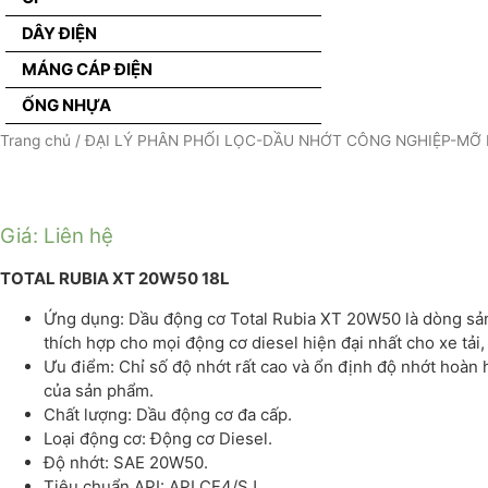
DÂY ĐIỆN
MÁNG CÁP ĐIỆN
ỐNG NHỰA
Trang chủ
/
ĐẠI LÝ PHÂN PHỐI LỌC-DẦU NHỚT CÔNG NGHIỆP-MỠ 
Giá: Liên hệ
TOTAL RUBIA XT 20W50 18L
Ứng dụng: Dầu động cơ Total Rubia XT 20W50 là dòng sản p
thích hợp cho mọi động cơ diesel hiện đại nhất cho xe tả
Ưu điểm: Chỉ số độ nhớt rất cao và ổn định độ nhớt hoàn 
của sản phẩm.
Chất lượng: Dầu động cơ đa cấp.
Loại động cơ: Động cơ Diesel.
Độ nhớt: SAE 20W50.
Tiêu chuẩn API: API CF4/SJ.