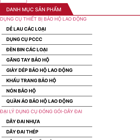
DANH MỤC SẢN PHẨM
DỤNG CỤ THIẾT BỊ BẢO HỘ LAO ĐỘNG
DẺ LAU CÁC LOẠI
DỤNG CỤ PCCC
ĐÈN BIN CÁC LOẠI
GĂNG TAY BẢO HỘ
GIÀY DÉP BẢO HỘ LAO ĐỘNG
KHẨU TRANG BẢO HỘ
NÓN BẢO HỘ
QUẦN ÁO BẢO HỘ LAO ĐỘNG
ĐẠI LÝ DỤNG CỤ ĐÓNG GÓI-DÂY ĐAI
DÂY ĐAI NHỰA
DÂY ĐAI THÉP