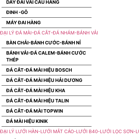
DÂY ĐAI VÃI CẨU HÀNG
ĐINH -GỖ
MÁY ĐAI HÀNG
ĐẠI LÝ ĐÁ MÀI-ĐÁ CẮT-ĐÁ NHÁM-BÁNH VẢI
BÀN CHẢI-BÁNH CƯỚC-BÁNH NỈ
BÁNH VẢI-ĐÁ CALEM-BÁNH CƯỚC
THÉP
ĐÁ CẮT-ĐÁ MÀI HIỆU BOSCH
ĐÁ CẮT-ĐÁ MÀI HIỆU HẢI DƯƠNG
ĐÁ CẮT-ĐÁ MÀI HIỆU KHA
ĐÁ CẮT-ĐÁ MÀI HIỆU TALIN
ĐÁ CẮT-ĐÁ MÀI TOPWIN
ĐÁ MÀI HIỆU KINIK
ĐẠI LÝ LƯỚI HÀN-LƯỚI MẮT CÁO-LƯỚI B40-LƯỚI LỌC SƠN-