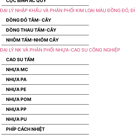
CỌC BÌNH ẮC QUY
ĐẠI LÝ NHẬP KHẨU VÀ PHÂN PHỐI KIM LOẠI MÀU ĐỒNG ĐỎ, 
ĐỒNG ĐỎ TÂM- CÂY
ĐỒNG THAU TẤM-CÂY
NHÔM TẤM-NHÔM CÂY
ĐẠI LÝ NK VÀ PHÂN PHỐI NHỰA-CAO SU CÔNG NGHIỆP
CAO SU TẤM
NHỰA MC
NHỰA PA
NHỰA PE
NHỰA POM
NHỰA PP
NHỰA PU
PHÍP CÁCH NHIỆT