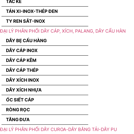
TẮC KÊ
TÁN XI-INOX-THÉP ĐEN
TY REN SẮT-INOX
ĐẠI LÝ PHÂN PHỐI DÂY CÁP, XÍCH, PALANG, DÂY CẨU HÀN
DÂY BẸ CẨU HÀNG
DÂY CÁP INOX
DÂY CÁP KẼM
DÂY CÁP THÉP
DÂY XÍCH INOX
DÂY XÍCH NHỰA
ỐC SIẾT CÁP
RÒNG RỌC
TĂNG ĐƯA
ĐẠI LÝ PHÂN PHỐI DÂY CUROA-DÂY BĂNG TẢI-DÂY PU