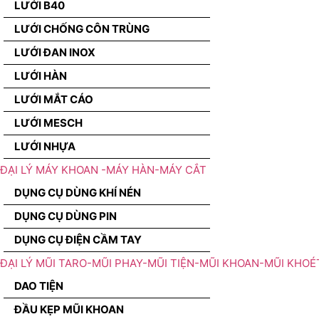
LƯỚI B40
LƯỚI CHỐNG CÔN TRÙNG
LƯỚI ĐAN INOX
LƯỚI HÀN
LƯỚI MẮT CÁO
LƯỚI MESCH
LƯỚI NHỰA
ĐẠI LÝ MÁY KHOAN -MÁY HÀN-MÁY CẮT
DỤNG CỤ DÙNG KHÍ NÉN
DỤNG CỤ DÙNG PIN
DỤNG CỤ ĐIỆN CẦM TAY
ĐẠI LÝ MŨI TARO-MŨI PHAY-MŨI TIỆN-MŨI KHOAN-MŨI KHOÉ
DAO TIỆN
ĐẦU KẸP MŨI KHOAN