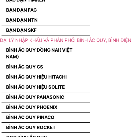
BẠN ĐẠN FAG
BẠN ĐẠN NTN
BẠN ĐẠN SKF
ĐẠI LÝ NHẬP KHẨU VÀ PHÂN PHỐI BÌNH ẮC QUY, BÌNH ĐIỆN
BÌNH ẮC QUY ĐỒNG NAI( VIỆT
NAM)
BÌNH ẮC QUY GS
BÌNH ẮC QUY HIỆU HITACHI
BÌNH ẮC QUY HIỆU SOLITE
BÌNH ẮC QUY PANASONIC
BÌNH ẮC QUY PHOENIX
BÌNH ẮC QUY PINACO
BÌNH ẮC QUY ROCKET