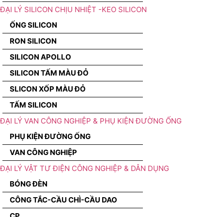
ĐẠI LÝ SILICON CHỊU NHIỆT -KEO SILICON
ỐNG SILICON
RON SILICON
SILICON APOLLO
SILICON TẤM MÀU ĐỎ
SLICON XỐP MÀU ĐỎ
TẤM SILICON
ĐẠI LÝ VAN CÔNG NGHIỆP & PHỤ KIỆN ĐƯỜNG ỐNG
PHỤ KIỆN ĐƯỜNG ỐNG
VAN CÔNG NGHIỆP
ĐẠI LÝ VẬT TƯ ĐIỆN CÔNG NGHIỆP & DÂN DỤNG
BÓNG ĐÈN
CÔNG TẮC-CẦU CHÌ-CẦU DAO
CP