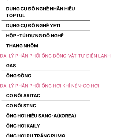
DỤNG CỤ ĐỒ NGHỀ NHÃN HIỆU
TOPTUL
DỤNG CỤ ĐỒ NGHỀ YETI
HỘP -TÚI ĐỰNG ĐỒ NGHỀ
THANG NHÔM
ĐẠI LÝ PHÂN PHỐI ỐNG ĐỒNG-VẬT TƯ ĐIỆN LẠNH
GAS
ỐNG ĐỒNG
ĐẠI LÝ PHÂN PHỐI ỐNG HƠI KHÍ NÉN-CO HƠI
CO NỐI ARITAC
CO NỐI STNC
ỐNG HƠI HIỆU SANG-A(KOREA)
ỐNG HƠI KAILY
ỐNG HƠI PU TRẮNG PUMQ