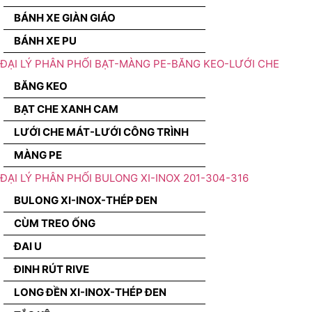
BÁNH XE GIÀN GIÁO
BÁNH XE PU
ĐẠI LÝ PHÂN PHỐI BẠT-MÀNG PE-BĂNG KEO-LƯỚI CHE
BĂNG KEO
BẠT CHE XANH CAM
LƯỚI CHE MÁT-LƯỚI CÔNG TRÌNH
MÀNG PE
ĐẠI LÝ PHÂN PHỐI BULONG XI-INOX 201-304-316
BULONG XI-INOX-THÉP ĐEN
CÙM TREO ỐNG
ĐAI U
ĐINH RÚT RIVE
LONG ĐỀN XI-INOX-THÉP ĐEN