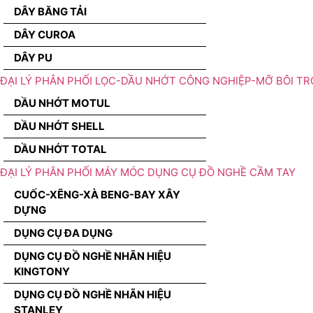
DÂY BĂNG TẢI
DÂY CUROA
DÂY PU
ĐẠI LÝ PHÂN PHỐI LỌC-DẦU NHỚT CÔNG NGHIỆP-MỠ BÔI TR
DẦU NHỚT MOTUL
DẦU NHỚT SHELL
DẦU NHỚT TOTAL
ĐẠI LÝ PHÂN PHỐI MÁY MÓC DỤNG CỤ ĐỒ NGHỀ CẦM TAY
CUỐC-XẼNG-XÀ BENG-BAY XÂY
DỰNG
DỤNG CỤ ĐA DỤNG
DỤNG CỤ ĐỒ NGHỀ NHÃN HIỆU
KINGTONY
DỤNG CỤ ĐỒ NGHỀ NHÃN HIỆU
STANLEY