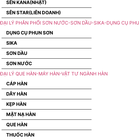
SÊN KANA(NHẬT)
SÊN STAR(LIÊN DOANH)
ĐẠI LÝ PHÂN PHỐI SƠN NƯỚC-SƠN DẦU-SIKA-DỤNG CỤ PH
DỤNG CỤ PHUN SƠN
SIKA
SƠN DẦU
SƠN NƯỚC
ĐẠI LÝ QUE HÀN-MÁY HÀN-VẬT TƯ NGÀNH HÀN
CÁP HÀN
DÂY HÀN
KẸP HÀN
MẶT NẠ HÀN
QUE HÀN
THUỐC HÀN