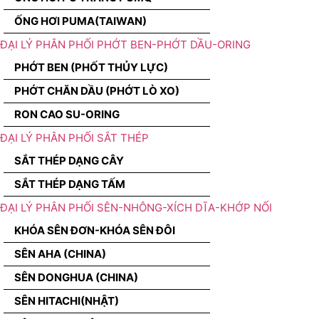
ỐNG HƠI PUMA(TAIWAN)
ĐẠI LÝ PHÂN PHỐI PHỚT BEN-PHỚT DẦU-ORING
PHỚT BEN (PHỐT THỦY LỰC)
PHỚT CHĂN DẦU (PHỚT LÒ XO)
RON CAO SU-ORING
ĐẠI LÝ PHÂN PHỐI SẮT THÉP
SẮT THÉP DẠNG CÂY
SẮT THÉP DẠNG TẤM
ĐẠI LÝ PHÂN PHỐI SÊN-NHÔNG-XÍCH DĨA-KHỚP NỐI
KHÓA SÊN ĐƠN-KHÓA SÊN ĐÔI
SÊN AHA (CHINA)
SÊN DONGHUA (CHINA)
SÊN HITACHI(NHẬT)