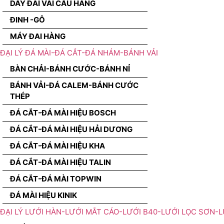
DÂY ĐAI VÃI CẨU HÀNG
ĐINH -GỖ
MÁY ĐAI HÀNG
ĐẠI LÝ ĐÁ MÀI-ĐÁ CẮT-ĐÁ NHÁM-BÁNH VẢI
BÀN CHẢI-BÁNH CƯỚC-BÁNH NỈ
BÁNH VẢI-ĐÁ CALEM-BÁNH CƯỚC
THÉP
ĐÁ CẮT-ĐÁ MÀI HIỆU BOSCH
ĐÁ CẮT-ĐÁ MÀI HIỆU HẢI DƯƠNG
ĐÁ CẮT-ĐÁ MÀI HIỆU KHA
ĐÁ CẮT-ĐÁ MÀI HIỆU TALIN
ĐÁ CẮT-ĐÁ MÀI TOPWIN
ĐÁ MÀI HIỆU KINIK
ĐẠI LÝ LƯỚI HÀN-LƯỚI MẮT CÁO-LƯỚI B40-LƯỚI LỌC SƠN-