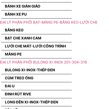
BÁNH XE GIÀN GIÁO
BÁNH XE PU
ĐẠI LÝ PHÂN PHỐI BẠT-MÀNG PE-BĂNG KEO-LƯỚI CHE
BĂNG KEO
BẠT CHE XANH CAM
LƯỚI CHE MÁT-LƯỚI CÔNG TRÌNH
MÀNG PE
ĐẠI LÝ PHÂN PHỐI BULONG XI-INOX 201-304-316
BULONG XI-INOX-THÉP ĐEN
CÙM TREO ỐNG
ĐAI U
ĐINH RÚT RIVE
LONG ĐỀN XI-INOX-THÉP ĐEN