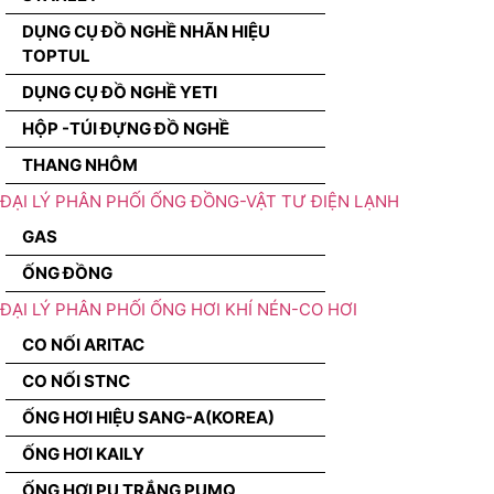
DỤNG CỤ ĐỒ NGHỀ NHÃN HIỆU
TOPTUL
DỤNG CỤ ĐỒ NGHỀ YETI
HỘP -TÚI ĐỰNG ĐỒ NGHỀ
THANG NHÔM
ĐẠI LÝ PHÂN PHỐI ỐNG ĐỒNG-VẬT TƯ ĐIỆN LẠNH
GAS
ỐNG ĐỒNG
ĐẠI LÝ PHÂN PHỐI ỐNG HƠI KHÍ NÉN-CO HƠI
CO NỐI ARITAC
CO NỐI STNC
ỐNG HƠI HIỆU SANG-A(KOREA)
ỐNG HƠI KAILY
ỐNG HƠI PU TRẮNG PUMQ