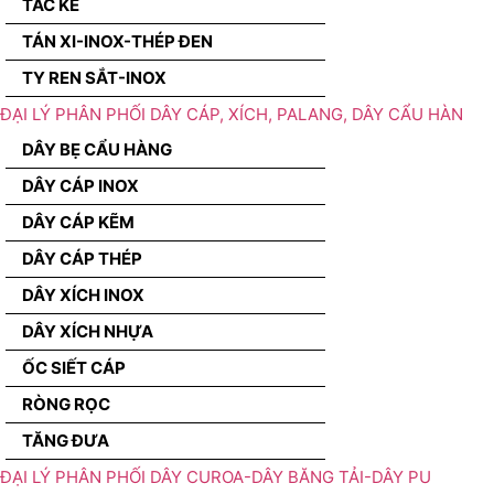
TẮC KÊ
TÁN XI-INOX-THÉP ĐEN
TY REN SẮT-INOX
ĐẠI LÝ PHÂN PHỐI DÂY CÁP, XÍCH, PALANG, DÂY CẨU HÀN
DÂY BẸ CẨU HÀNG
DÂY CÁP INOX
DÂY CÁP KẼM
DÂY CÁP THÉP
DÂY XÍCH INOX
DÂY XÍCH NHỰA
ỐC SIẾT CÁP
RÒNG RỌC
TĂNG ĐƯA
ĐẠI LÝ PHÂN PHỐI DÂY CUROA-DÂY BĂNG TẢI-DÂY PU