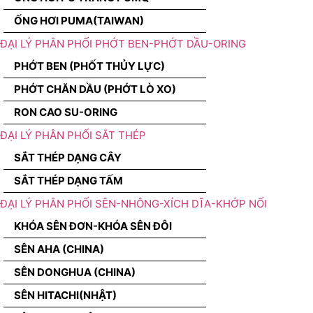
ỐNG HƠI PUMA(TAIWAN)
ĐẠI LÝ PHÂN PHỐI PHỚT BEN-PHỚT DẦU-ORING
PHỚT BEN (PHỐT THỦY LỰC)
PHỚT CHĂN DẦU (PHỚT LÒ XO)
RON CAO SU-ORING
ĐẠI LÝ PHÂN PHỐI SẮT THÉP
SẮT THÉP DẠNG CÂY
SẮT THÉP DẠNG TẤM
ĐẠI LÝ PHÂN PHỐI SÊN-NHÔNG-XÍCH DĨA-KHỚP NỐI
KHÓA SÊN ĐƠN-KHÓA SÊN ĐÔI
SÊN AHA (CHINA)
SÊN DONGHUA (CHINA)
SÊN HITACHI(NHẬT)