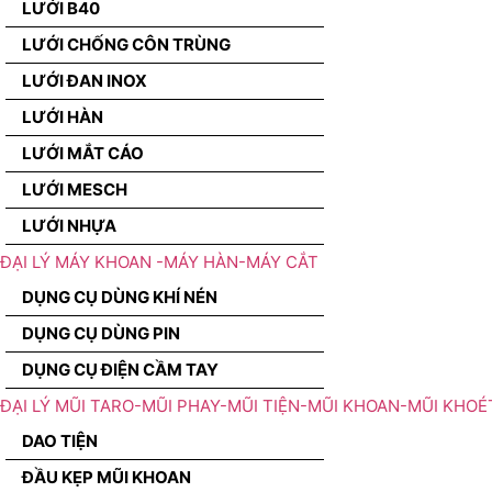
LƯỚI B40
LƯỚI CHỐNG CÔN TRÙNG
LƯỚI ĐAN INOX
LƯỚI HÀN
LƯỚI MẮT CÁO
LƯỚI MESCH
LƯỚI NHỰA
ĐẠI LÝ MÁY KHOAN -MÁY HÀN-MÁY CẮT
DỤNG CỤ DÙNG KHÍ NÉN
DỤNG CỤ DÙNG PIN
DỤNG CỤ ĐIỆN CẦM TAY
ĐẠI LÝ MŨI TARO-MŨI PHAY-MŨI TIỆN-MŨI KHOAN-MŨI KHOÉ
DAO TIỆN
ĐẦU KẸP MŨI KHOAN