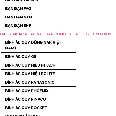
BẠN ĐẠN FAG
BẠN ĐẠN NTN
BẠN ĐẠN SKF
ĐẠI LÝ NHẬP KHẨU VÀ PHÂN PHỐI BÌNH ẮC QUY, BÌNH ĐIỆN
BÌNH ẮC QUY ĐỒNG NAI( VIỆT
NAM)
BÌNH ẮC QUY GS
BÌNH ẮC QUY HIỆU HITACHI
BÌNH ẮC QUY HIỆU SOLITE
BÌNH ẮC QUY PANASONIC
BÌNH ẮC QUY PHOENIX
BÌNH ẮC QUY PINACO
BÌNH ẮC QUY ROCKET