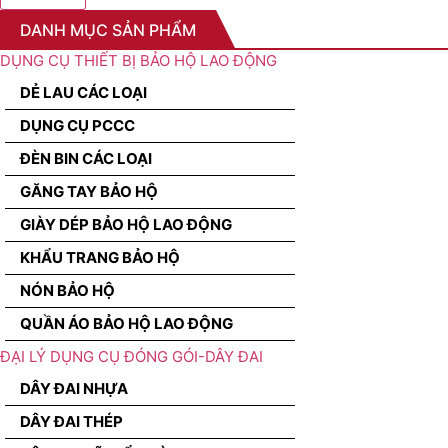
DANH MỤC SẢN PHẨM
DỤNG CỤ THIẾT BỊ BẢO HỘ LAO ĐỘNG
DẺ LAU CÁC LOẠI
DỤNG CỤ PCCC
ĐÈN BIN CÁC LOẠI
GĂNG TAY BẢO HỘ
GIÀY DÉP BẢO HỘ LAO ĐỘNG
KHẨU TRANG BẢO HỘ
NÓN BẢO HỘ
QUẦN ÁO BẢO HỘ LAO ĐỘNG
ĐẠI LÝ DỤNG CỤ ĐÓNG GÓI-DÂY ĐAI
DÂY ĐAI NHỰA
DÂY ĐAI THÉP