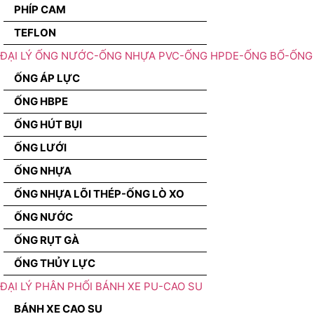
PHÍP CAM
TEFLON
ĐẠI LÝ ỐNG NƯỚC-ỐNG NHỰA PVC-ỐNG HPDE-ỐNG BỐ-ỐNG 
ỐNG ÁP LỰC
ỐNG HBPE
ỐNG HÚT BỤI
ỐNG LƯỚI
ỐNG NHỰA
ỐNG NHỰA LÕI THÉP-ỐNG LÒ XO
ỐNG NƯỚC
ỐNG RỤT GÀ
ỐNG THỦY LỰC
ĐẠI LÝ PHÂN PHỐI BÁNH XE PU-CAO SU
BÁNH XE CAO SU