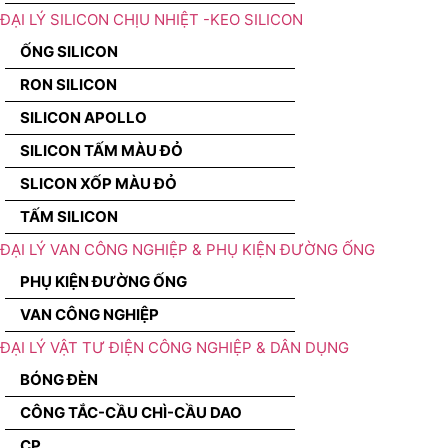
ĐẠI LÝ SILICON CHỊU NHIỆT -KEO SILICON
ỐNG SILICON
RON SILICON
SILICON APOLLO
SILICON TẤM MÀU ĐỎ
SLICON XỐP MÀU ĐỎ
TẤM SILICON
ĐẠI LÝ VAN CÔNG NGHIỆP & PHỤ KIỆN ĐƯỜNG ỐNG
PHỤ KIỆN ĐƯỜNG ỐNG
VAN CÔNG NGHIỆP
ĐẠI LÝ VẬT TƯ ĐIỆN CÔNG NGHIỆP & DÂN DỤNG
BÓNG ĐÈN
CÔNG TẮC-CẦU CHÌ-CẦU DAO
CP