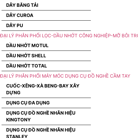
DÂY BĂNG TẢI
DÂY CUROA
DÂY PU
ĐẠI LÝ PHÂN PHỐI LỌC-DẦU NHỚT CÔNG NGHIỆP-MỠ BÔI TR
DẦU NHỚT MOTUL
DẦU NHỚT SHELL
DẦU NHỚT TOTAL
ĐẠI LÝ PHÂN PHỐI MÁY MÓC DỤNG CỤ ĐỒ NGHỀ CẦM TAY
CUỐC-XẼNG-XÀ BENG-BAY XÂY
DỰNG
DỤNG CỤ ĐA DỤNG
DỤNG CỤ ĐỒ NGHỀ NHÃN HIỆU
KINGTONY
DỤNG CỤ ĐỒ NGHỀ NHÃN HIỆU
STANLEY