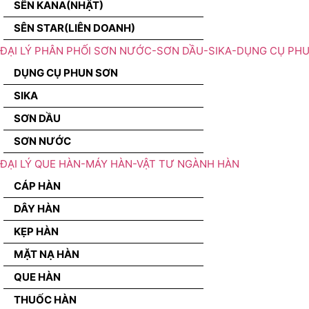
SÊN KANA(NHẬT)
SÊN STAR(LIÊN DOANH)
ĐẠI LÝ PHÂN PHỐI SƠN NƯỚC-SƠN DẦU-SIKA-DỤNG CỤ PH
DỤNG CỤ PHUN SƠN
SIKA
SƠN DẦU
SƠN NƯỚC
ĐẠI LÝ QUE HÀN-MÁY HÀN-VẬT TƯ NGÀNH HÀN
CÁP HÀN
DÂY HÀN
KẸP HÀN
MẶT NẠ HÀN
QUE HÀN
THUỐC HÀN