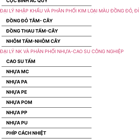
CỌC BÌNH ẮC QUY
ĐẠI LÝ NHẬP KHẨU VÀ PHÂN PHỐI KIM LOẠI MÀU ĐỒNG ĐỎ, 
ĐỒNG ĐỎ TÂM- CÂY
ĐỒNG THAU TẤM-CÂY
NHÔM TẤM-NHÔM CÂY
ĐẠI LÝ NK VÀ PHÂN PHỐI NHỰA-CAO SU CÔNG NGHIỆP
CAO SU TẤM
NHỰA MC
NHỰA PA
NHỰA PE
NHỰA POM
NHỰA PP
NHỰA PU
PHÍP CÁCH NHIỆT