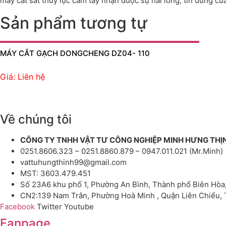
máy cắt sắt thủy lực cầm tay nhận được sự hài lòng, tin dùng c
Sản phẩm tương tự
MÁY CẮT GẠCH DONGCHENG DZ04- 110
Giá: Liên hệ
Về chúng tôi
CÔNG TY TNHH VẬT TƯ CÔNG NGHIỆP MINH HƯNG THỊ
0251.8606.323 – 0251.8860.879 – 0947.011.021 (Mr.Minh)
vattuhungthinh99@gmail.com
MST: 3603.479.451
Số 23A6 khu phố 1, Phường An Bình, Thành phố Biên Hòa
CN2:139 Nam Trân, Phường Hoà Minh , Quận Liên Chiểu,
Facebook
Twitter
Youtube
Fanpage