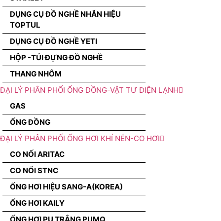
DỤNG CỤ ĐỒ NGHỀ NHÃN HIỆU
TOPTUL
DỤNG CỤ ĐỒ NGHỀ YETI
HỘP -TÚI ĐỰNG ĐỒ NGHỀ
THANG NHÔM
ĐẠI LÝ PHÂN PHỐI ỐNG ĐỒNG-VẬT TƯ ĐIỆN LẠNH
GAS
ỐNG ĐỒNG
ĐẠI LÝ PHÂN PHỐI ỐNG HƠI KHÍ NÉN-CO HƠI
CO NỐI ARITAC
CO NỐI STNC
ỐNG HƠI HIỆU SANG-A(KOREA)
ỐNG HƠI KAILY
ỐNG HƠI PU TRẮNG PUMQ