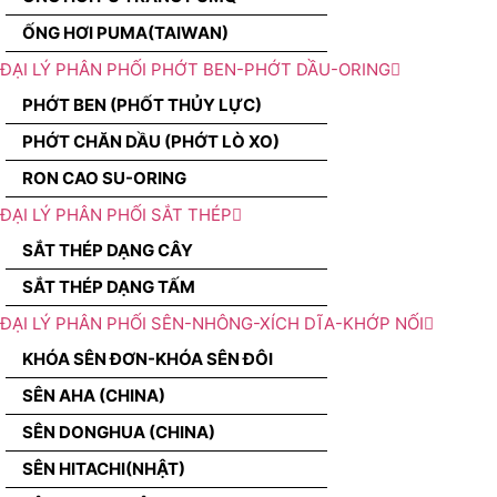
ỐNG HƠI PUMA(TAIWAN)
ĐẠI LÝ PHÂN PHỐI PHỚT BEN-PHỚT DẦU-ORING
PHỚT BEN (PHỐT THỦY LỰC)
PHỚT CHĂN DẦU (PHỚT LÒ XO)
RON CAO SU-ORING
ĐẠI LÝ PHÂN PHỐI SẮT THÉP
SẮT THÉP DẠNG CÂY
SẮT THÉP DẠNG TẤM
ĐẠI LÝ PHÂN PHỐI SÊN-NHÔNG-XÍCH DĨA-KHỚP NỐI
KHÓA SÊN ĐƠN-KHÓA SÊN ĐÔI
SÊN AHA (CHINA)
SÊN DONGHUA (CHINA)
SÊN HITACHI(NHẬT)