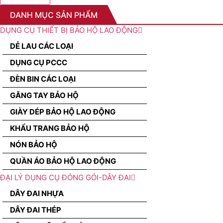
DANH MỤC SẢN PHẨM
DỤNG CỤ THIẾT BỊ BẢO HỘ LAO ĐỘNG
DẺ LAU CÁC LOẠI
DỤNG CỤ PCCC
ĐÈN BIN CÁC LOẠI
GĂNG TAY BẢO HỘ
GIÀY DÉP BẢO HỘ LAO ĐỘNG
KHẨU TRANG BẢO HỘ
NÓN BẢO HỘ
QUẦN ÁO BẢO HỘ LAO ĐỘNG
ĐẠI LÝ DỤNG CỤ ĐÓNG GÓI-DÂY ĐAI
DÂY ĐAI NHỰA
DÂY ĐAI THÉP