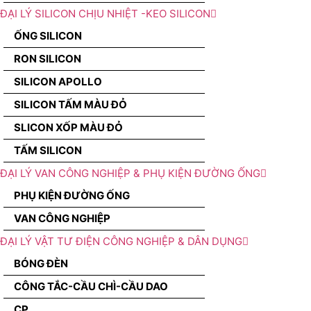
ĐẠI LÝ SILICON CHỊU NHIỆT -KEO SILICON
ỐNG SILICON
RON SILICON
SILICON APOLLO
SILICON TẤM MÀU ĐỎ
SLICON XỐP MÀU ĐỎ
TẤM SILICON
ĐẠI LÝ VAN CÔNG NGHIỆP & PHỤ KIỆN ĐƯỜNG ỐNG
PHỤ KIỆN ĐƯỜNG ỐNG
VAN CÔNG NGHIỆP
ĐẠI LÝ VẬT TƯ ĐIỆN CÔNG NGHIỆP & DÂN DỤNG
BÓNG ĐÈN
CÔNG TẮC-CẦU CHÌ-CẦU DAO
CP