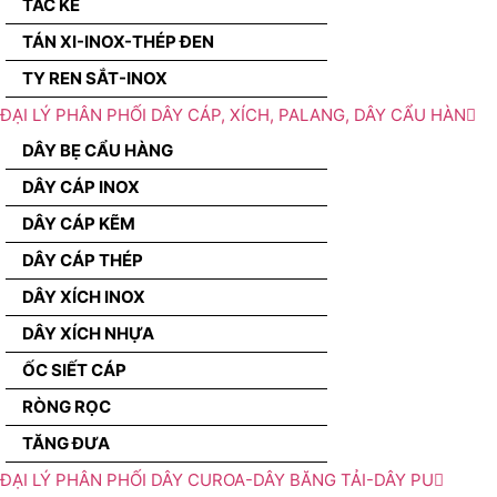
TẮC KÊ
TÁN XI-INOX-THÉP ĐEN
TY REN SẮT-INOX
ĐẠI LÝ PHÂN PHỐI DÂY CÁP, XÍCH, PALANG, DÂY CẨU HÀN
DÂY BẸ CẨU HÀNG
DÂY CÁP INOX
DÂY CÁP KẼM
DÂY CÁP THÉP
DÂY XÍCH INOX
DÂY XÍCH NHỰA
ỐC SIẾT CÁP
RÒNG RỌC
TĂNG ĐƯA
ĐẠI LÝ PHÂN PHỐI DÂY CUROA-DÂY BĂNG TẢI-DÂY PU