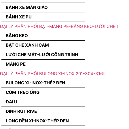
BÁNH XE GIÀN GIÁO
BÁNH XE PU
ĐẠI LÝ PHÂN PHỐI BẠT-MÀNG PE-BĂNG KEO-LƯỚI CHE
BĂNG KEO
BẠT CHE XANH CAM
LƯỚI CHE MÁT-LƯỚI CÔNG TRÌNH
MÀNG PE
ĐẠI LÝ PHÂN PHỐI BULONG XI-INOX 201-304-316
BULONG XI-INOX-THÉP ĐEN
CÙM TREO ỐNG
ĐAI U
ĐINH RÚT RIVE
LONG ĐỀN XI-INOX-THÉP ĐEN