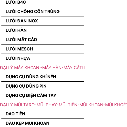
LƯỚI B40
LƯỚI CHỐNG CÔN TRÙNG
LƯỚI ĐAN INOX
LƯỚI HÀN
LƯỚI MẮT CÁO
LƯỚI MESCH
LƯỚI NHỰA
ĐẠI LÝ MÁY KHOAN -MÁY HÀN-MÁY CẮT
DỤNG CỤ DÙNG KHÍ NÉN
DỤNG CỤ DÙNG PIN
DỤNG CỤ ĐIỆN CẦM TAY
ĐẠI LÝ MŨI TARO-MŨI PHAY-MŨI TIỆN-MŨI KHOAN-MŨI KHOÉ
DAO TIỆN
ĐẦU KẸP MŨI KHOAN