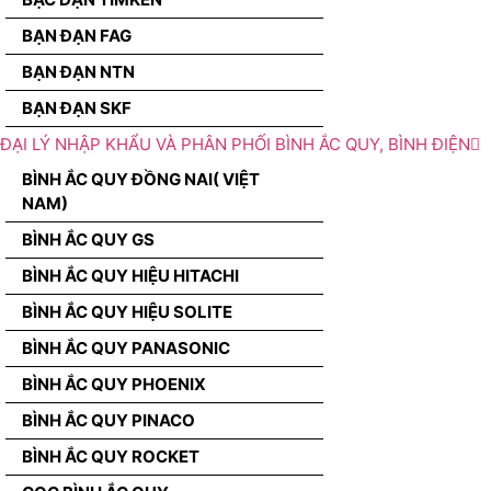
BẠN ĐẠN FAG
BẠN ĐẠN NTN
BẠN ĐẠN SKF
ĐẠI LÝ NHẬP KHẨU VÀ PHÂN PHỐI BÌNH ẮC QUY, BÌNH ĐIỆN
BÌNH ẮC QUY ĐỒNG NAI( VIỆT
NAM)
BÌNH ẮC QUY GS
BÌNH ẮC QUY HIỆU HITACHI
BÌNH ẮC QUY HIỆU SOLITE
BÌNH ẮC QUY PANASONIC
BÌNH ẮC QUY PHOENIX
BÌNH ẮC QUY PINACO
BÌNH ẮC QUY ROCKET