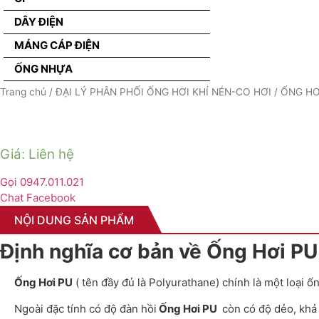
DÂY ĐIỆN
MÁNG CÁP ĐIỆN
ỐNG NHỰA
Trang chủ
/
ĐẠI LÝ PHÂN PHỐI ỐNG HƠI KHÍ NÉN-CO HƠI
/
ỐNG HƠ
Giá: Liên hệ
Gọi 0947.011.021
Chat Facebook
NỘI DUNG SẢN PHẨM
Định nghĩa cơ bản về Ống Hơi PU
Ống Hơi PU
( tên đầy đủ là Polyurathane) chính là một loại 
Ngoài đặc tính có độ đàn hồi
Ống Hơi PU
còn có độ dẻo, khả 