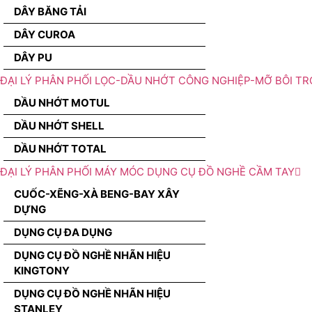
DÂY BĂNG TẢI
DÂY CUROA
DÂY PU
ĐẠI LÝ PHÂN PHỐI LỌC-DẦU NHỚT CÔNG NGHIỆP-MỠ BÔI TR
DẦU NHỚT MOTUL
DẦU NHỚT SHELL
DẦU NHỚT TOTAL
ĐẠI LÝ PHÂN PHỐI MÁY MÓC DỤNG CỤ ĐỒ NGHỀ CẦM TAY
CUỐC-XẼNG-XÀ BENG-BAY XÂY
DỰNG
DỤNG CỤ ĐA DỤNG
DỤNG CỤ ĐỒ NGHỀ NHÃN HIỆU
KINGTONY
DỤNG CỤ ĐỒ NGHỀ NHÃN HIỆU
STANLEY