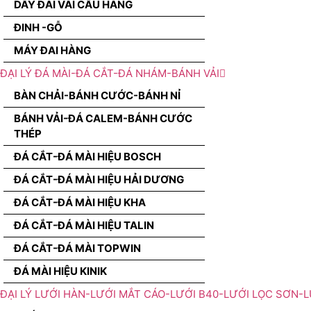
DÂY ĐAI VÃI CẨU HÀNG
ĐINH -GỖ
MÁY ĐAI HÀNG
ĐẠI LÝ ĐÁ MÀI-ĐÁ CẮT-ĐÁ NHÁM-BÁNH VẢI
BÀN CHẢI-BÁNH CƯỚC-BÁNH NỈ
BÁNH VẢI-ĐÁ CALEM-BÁNH CƯỚC
THÉP
ĐÁ CẮT-ĐÁ MÀI HIỆU BOSCH
ĐÁ CẮT-ĐÁ MÀI HIỆU HẢI DƯƠNG
ĐÁ CẮT-ĐÁ MÀI HIỆU KHA
ĐÁ CẮT-ĐÁ MÀI HIỆU TALIN
ĐÁ CẮT-ĐÁ MÀI TOPWIN
ĐÁ MÀI HIỆU KINIK
ĐẠI LÝ LƯỚI HÀN-LƯỚI MẮT CÁO-LƯỚI B40-LƯỚI LỌC SƠN-