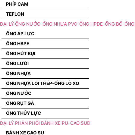
PHÍP CAM
TEFLON
ĐẠI LÝ ỐNG NƯỚC-ỐNG NHỰA PVC-ỐNG HPDE-ỐNG BỐ-ỐNG 
ỐNG ÁP LỰC
ỐNG HBPE
ỐNG HÚT BỤI
ỐNG LƯỚI
ỐNG NHỰA
ỐNG NHỰA LÕI THÉP-ỐNG LÒ XO
ỐNG NƯỚC
ỐNG RỤT GÀ
ỐNG THỦY LỰC
ĐẠI LÝ PHÂN PHỐI BÁNH XE PU-CAO SU
BÁNH XE CAO SU