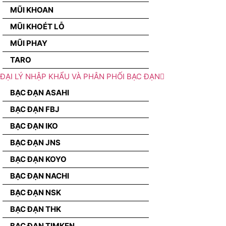
MŨI KHOAN
MŨI KHOÉT LỖ
MŨI PHAY
TARO
ĐẠI LÝ NHẬP KHẨU VÀ PHÂN PHỐI BẠC ĐẠN
BẠC ĐẠN ASAHI
BẠC ĐẠN FBJ
BẠC ĐẠN IKO
BẠC ĐẠN JNS
BẠC ĐẠN KOYO
BẠC ĐẠN NACHI
BẠC ĐẠN NSK
BẠC ĐẠN THK
BẠC ĐẠN TIMKEN