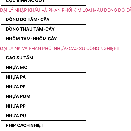
CỌC BÌNH ẮC QUY
ĐẠI LÝ NHẬP KHẨU VÀ PHÂN PHỐI KIM LOẠI MÀU ĐỒNG ĐỎ, 
ĐỒNG ĐỎ TÂM- CÂY
ĐỒNG THAU TẤM-CÂY
NHÔM TẤM-NHÔM CÂY
ĐẠI LÝ NK VÀ PHÂN PHỐI NHỰA-CAO SU CÔNG NGHIỆP
CAO SU TẤM
NHỰA MC
NHỰA PA
NHỰA PE
NHỰA POM
NHỰA PP
NHỰA PU
PHÍP CÁCH NHIỆT