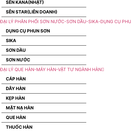
SÊN KANA(NHẬT)
SÊN STAR(LIÊN DOANH)
ĐẠI LÝ PHÂN PHỐI SƠN NƯỚC-SƠN DẦU-SIKA-DỤNG CỤ PH
DỤNG CỤ PHUN SƠN
SIKA
SƠN DẦU
SƠN NƯỚC
ĐẠI LÝ QUE HÀN-MÁY HÀN-VẬT TƯ NGÀNH HÀN
CÁP HÀN
DÂY HÀN
KẸP HÀN
MẶT NẠ HÀN
QUE HÀN
THUỐC HÀN