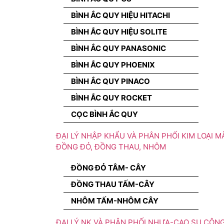
BÌNH ẮC QUY HIỆU HITACHI
BÌNH ẮC QUY HIỆU SOLITE
BÌNH ẮC QUY PANASONIC
BÌNH ẮC QUY PHOENIX
BÌNH ẮC QUY PINACO
BÌNH ẮC QUY ROCKET
CỌC BÌNH ẮC QUY
ĐẠI LÝ NHẬP KHẨU VÀ PHÂN PHỐI KIM LOẠI M
ĐỒNG ĐỎ, ĐỒNG THAU, NHÔM
ĐỒNG ĐỎ TÂM- CÂY
ĐỒNG THAU TẤM-CÂY
NHÔM TẤM-NHÔM CÂY
ĐẠI LÝ NK VÀ PHÂN PHỐI NHỰA-CAO SU CÔN