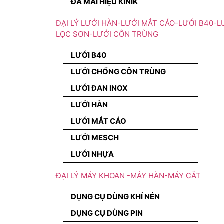
ĐÁ MÀI HIỆU KINIK
ĐẠI LÝ LƯỚI HÀN-LƯỚI MẮT CÁO-LƯỚI B40-L
LỌC SƠN-LƯỚI CÔN TRÙNG
LƯỚI B40
LƯỚI CHỐNG CÔN TRÙNG
LƯỚI ĐAN INOX
LƯỚI HÀN
LƯỚI MẮT CÁO
LƯỚI MESCH
LƯỚI NHỰA
ĐẠI LÝ MÁY KHOAN -MÁY HÀN-MÁY CẮT
DỤNG CỤ DÙNG KHÍ NÉN
DỤNG CỤ DÙNG PIN