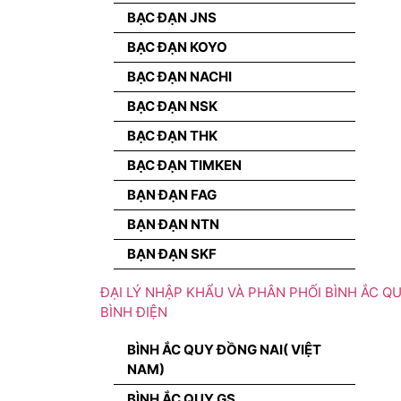
BẠC ĐẠN JNS
BẠC ĐẠN KOYO
BẠC ĐẠN NACHI
BẠC ĐẠN NSK
BẠC ĐẠN THK
BẠC ĐẠN TIMKEN
BẠN ĐẠN FAG
BẠN ĐẠN NTN
BẠN ĐẠN SKF
ĐẠI LÝ NHẬP KHẨU VÀ PHÂN PHỐI BÌNH ẮC QU
BÌNH ĐIỆN
BÌNH ẮC QUY ĐỒNG NAI( VIỆT
NAM)
BÌNH ẮC QUY GS