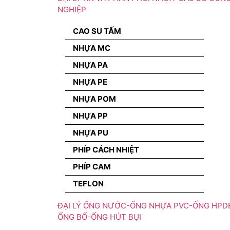
NGHIỆP
CAO SU TẤM
NHỰA MC
NHỰA PA
NHỰA PE
NHỰA POM
NHỰA PP
NHỰA PU
PHÍP CÁCH NHIỆT
PHÍP CAM
TEFLON
ĐẠI LÝ ỐNG NƯỚC-ỐNG NHỰA PVC-ỐNG HPD
ỐNG BỐ-ỐNG HÚT BỤI