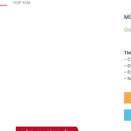
HỢP KIM
MŨ
Gi
Thô
– C
– 
– Đ
– N