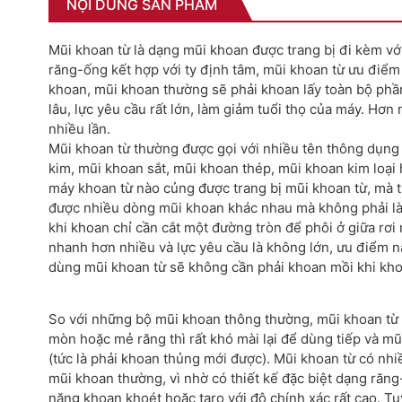
NỘI DUNG SẢN PHẨM
Mũi khoan từ là dạng mũi khoan được trang bị đi kèm với
răng-ống kết hợp với ty định tâm, mũi khoan từ ưu điểm 
khoan, mũi khoan thường sẽ phải khoan lấy toàn bộ phần 
lâu, lực yêu cầu rất lớn, làm giảm tuổi thọ của máy. Hơn
nhiều lần.
Mũi khoan từ thường được gọi với nhiều tên thông dụng
kim, mũi khoan sắt, mũi khoan thép, mũi khoan kim loại
máy khoan từ nào củng được trang bị mũi khoan từ, mà 
được nhiều dòng mũi khoan khác nhau mà không phải là 
khi khoan chỉ cần cắt một đường tròn để phôi ở giữa rơi
nhanh hơn nhiều và lực yêu cầu là không lớn, ưu điểm n
dùng mũi khoan từ sẽ không cần phải khoan mồi khi khoa
So với những bộ mũi khoan thông thường, mũi khoan từ c
mòn hoặc mẻ răng thì rất khó mài lại để dùng tiếp và 
(tức là phải khoan thủng mới được). Mũi khoan từ có nhiề
mũi khoan thường, vì nhờ có thiết kế đặc biệt dạng răng
năng khoan khoét hoặc taro với độ chính xác rất cao. T