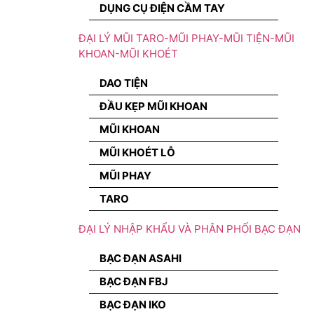
DỤNG CỤ ĐIỆN CẦM TAY
ĐẠI LÝ MŨI TARO-MŨI PHAY-MŨI TIỆN-MŨI
KHOAN-MŨI KHOÉT
DAO TIỆN
ĐẦU KẸP MŨI KHOAN
MŨI KHOAN
MŨI KHOÉT LỖ
MŨI PHAY
TARO
ĐẠI LÝ NHẬP KHẨU VÀ PHÂN PHỐI BẠC ĐẠN
BẠC ĐẠN ASAHI
BẠC ĐẠN FBJ
BẠC ĐẠN IKO