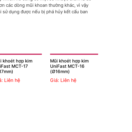
hơn các dòng mũi khoan thường khác, vì vậy
i sử dụng được nếu bị phá hủy kết cấu ban
i khoét hợp kim
Mũi khoét hợp kim
iFast MCT-17
UniFast MCT-16
17mm)
(Ø16mm)
á: Liên hệ
Giá: Liên hệ