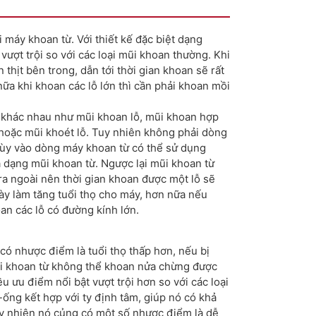
 máy khoan từ. Với thiết kế đặc biệt dạng
vượt trội so với các loại mũi khoan thường. Khi
thịt bên trong, dẫn tới thời gian khoan sẽ rất
 nữa khi khoan các lỗ lớn thì cần phải khoan mồi
 khác nhau như mũi khoan lỗ, mũi khoan hợp
 hoặc mũi khoét lỗ. Tuy nhiên không phải dòng
tùy vào dòng máy khoan từ có thể sử dụng
dạng mũi khoan từ. Ngược lại mũi khoan từ
 ra ngoài nên thời gian khoan được một lỗ sẽ
ày làm tăng tuổi thọ cho máy, hơn nữa nếu
n các lỗ có đường kính lớn.
ó nhược điểm là tuổi thọ thấp hơn, nếu bị
mũi khoan từ không thể khoan nửa chừng được
u ưu điểm nổi bật vượt trội hơn so với các loại
-ống kết hợp với ty định tâm, giúp nó có khả
uy nhiên nó củng có một số nhược điểm là dễ