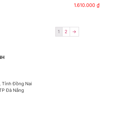
1.610.000
₫
1
2
→
NH
, Tỉnh Đồng Nai
 TP Đà Nẵng