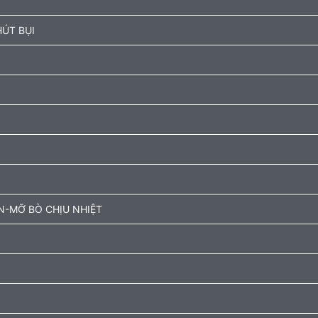
ÚT BỤI
N-MỠ BÒ CHỊU NHIỆT