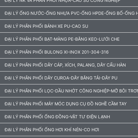
ĐẠI LÝ NK VÀ PHÂN PHỐI NHỰA-CAO SU CÔNG NGHIỆP
ĐẠI LÝ ỐNG NƯỚC-ỐNG NHỰA PVC-ỐNG HPDE-ỐNG BỐ-ỐNG H
ĐẠI LÝ PHÂN PHỐI BÁNH XE PU-CAO SU
ĐẠI LÝ PHÂN PHỐI BẠT-MÀNG PE-BĂNG KEO-LƯỚI CHE
ĐẠI LÝ PHÂN PHỐI BULONG XI-INOX 201-304-316
ĐẠI LÝ PHÂN PHỐI DÂY CÁP, XÍCH, PALANG, DÂY CẨU HÀN
ĐẠI LÝ PHÂN PHỐI DÂY CUROA-DÂY BĂNG TẢI-DÂY PU
ĐẠI LÝ PHÂN PHỐI LỌC-DẦU NHỚT CÔNG NGHIỆP-MỠ BÔI TRƠ
ĐẠI LÝ PHÂN PHỐI MÁY MÓC DỤNG CỤ ĐỒ NGHỀ CẦM TAY
ĐẠI LÝ PHÂN PHỐI ỐNG ĐỒNG-VẬT TƯ ĐIỆN LẠNH
ĐẠI LÝ PHÂN PHỐI ỐNG HƠI KHÍ NÉN-CO HƠI