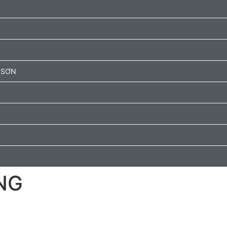
 SƠN
NG