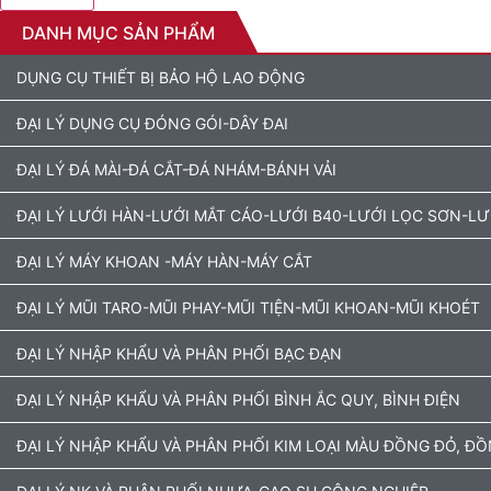
DANH MỤC SẢN PHẨM
DỤNG CỤ THIẾT BỊ BẢO HỘ LAO ĐỘNG
ĐẠI LÝ DỤNG CỤ ĐÓNG GÓI-DÂY ĐAI
ĐẠI LÝ ĐÁ MÀI-ĐÁ CẮT-ĐÁ NHÁM-BÁNH VẢI
ĐẠI LÝ LƯỚI HÀN-LƯỚI MẮT CÁO-LƯỚI B40-LƯỚI LỌC SƠN-L
ĐẠI LÝ MÁY KHOAN -MÁY HÀN-MÁY CẮT
ĐẠI LÝ MŨI TARO-MŨI PHAY-MŨI TIỆN-MŨI KHOAN-MŨI KHOÉT
ĐẠI LÝ NHẬP KHẨU VÀ PHÂN PHỐI BẠC ĐẠN
ĐẠI LÝ NHẬP KHẨU VÀ PHÂN PHỐI BÌNH ẮC QUY, BÌNH ĐIỆN
ĐẠI LÝ NHẬP KHẨU VÀ PHÂN PHỐI KIM LOẠI MÀU ĐỒNG ĐỎ, Đ