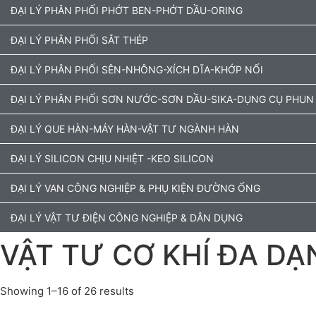
ĐẠI LÝ PHÂN PHỐI PHỚT BEN-PHỚT DẦU-ORING
ĐẠI LÝ PHÂN PHỐI SẮT THÉP
ĐẠI LÝ PHÂN PHỐI SÊN-NHÔNG-XÍCH DĨA-KHỚP NỐI
ĐẠI LÝ PHÂN PHỐI SƠN NƯỚC-SƠN DẦU-SIKA-DỤNG CỤ PHUN
ĐẠI LÝ QUE HÀN-MÁY HÀN-VẬT TƯ NGÀNH HÀN
ĐẠI LÝ SILICON CHỊU NHIỆT -KEO SILICON
ĐẠI LÝ VAN CÔNG NGHIỆP & PHỤ KIỆN ĐƯỜNG ỐNG
ĐẠI LÝ VẬT TƯ ĐIỆN CÔNG NGHIỆP & DÂN DỤNG
VẬT TƯ CƠ KHÍ ĐA DẠ
Showing 1–16 of 26 results