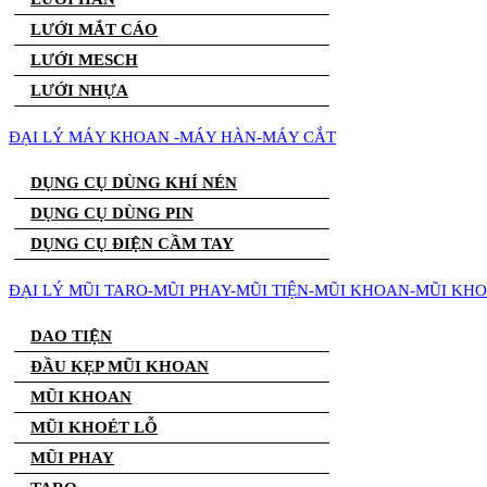
LƯỚI MẮT CÁO
LƯỚI MESCH
LƯỚI NHỰA
ĐẠI LÝ MÁY KHOAN -MÁY HÀN-MÁY CẮT
DỤNG CỤ DÙNG KHÍ NÉN
DỤNG CỤ DÙNG PIN
DỤNG CỤ ĐIỆN CẦM TAY
ĐẠI LÝ MŨI TARO-MŨI PHAY-MŨI TIỆN-MŨI KHOAN-MŨI KH
DAO TIỆN
ĐẦU KẸP MŨI KHOAN
MŨI KHOAN
MŨI KHOÉT LỖ
MŨI PHAY