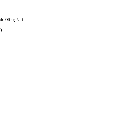
nh Đồng Nai
)