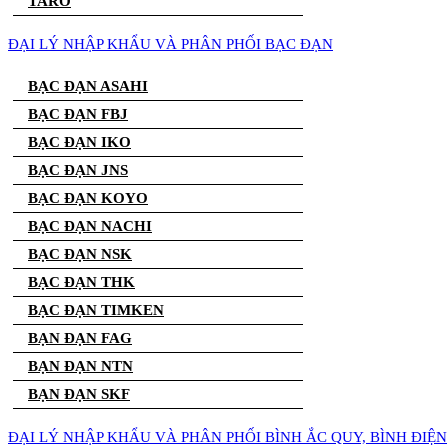
TARO
ĐẠI LÝ NHẬP KHẨU VÀ PHÂN PHỐI BẠC ĐẠN
BẠC ĐẠN ASAHI
BẠC ĐẠN FBJ
BẠC ĐẠN IKO
BẠC ĐẠN JNS
BẠC ĐẠN KOYO
BẠC ĐẠN NACHI
BẠC ĐẠN NSK
BẠC ĐẠN THK
BẠC ĐẠN TIMKEN
BẠN ĐẠN FAG
BẠN ĐẠN NTN
BẠN ĐẠN SKF
ĐẠI LÝ NHẬP KHẨU VÀ PHÂN PHỐI BÌNH ẮC QUY, BÌNH ĐIỆN