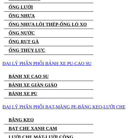
ỐNG LƯỚI
ỐNG NHỰA
ỐNG NHỰA LÕI THÉP-ỐNG LÒ XO
ỐNG NƯỚC
ỐNG RỤT GÀ
ỐNG THỦY LỰC
ĐẠI LÝ PHÂN PHỐI BÁNH XE PU-CAO SU
BÁNH XE CAO SU
BÁNH XE GIÀN GIÁO
BÁNH XE PU
ĐẠI LÝ PHÂN PHỐI BẠT-MÀNG PE-BĂNG KEO-LƯỚI CHE
BĂNG KEO
BẠT CHE XANH CAM
LƯỚI CHE MÁT-LƯỚI CÔNG