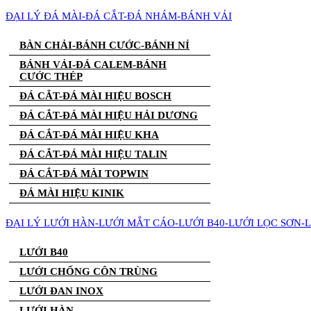
ĐẠI LÝ ĐÁ MÀI-ĐÁ CẮT-ĐÁ NHÁM-BÁNH VẢI
BÀN CHẢI-BÁNH CƯỚC-BÁNH NỈ
BÁNH VẢI-ĐÁ CALEM-BÁNH
CƯỚC THÉP
ĐÁ CẮT-ĐÁ MÀI HIỆU BOSCH
ĐÁ CẮT-ĐÁ MÀI HIỆU HẢI DƯƠNG
ĐÁ CẮT-ĐÁ MÀI HIỆU KHA
ĐÁ CẮT-ĐÁ MÀI HIỆU TALIN
ĐÁ CẮT-ĐÁ MÀI TOPWIN
ĐÁ MÀI HIỆU KINIK
ĐẠI LÝ LƯỚI HÀN-LƯỚI MẮT CÁO-LƯỚI B40-LƯỚI LỌC SƠN-
LƯỚI B40
LƯỚI CHỐNG CÔN TRÙNG
LƯỚI ĐAN INOX
LƯỚI HÀN