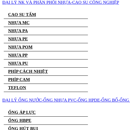
ĐẠI LÝ NK VÀ PHÂN PHỐI NHỰA-CAO SU CÔNG NGHIỆP
CAO SU TẤM
NHỰA MC
NHỰA PA
NHỰA PE
NHỰA POM
NHỰA PP
NHỰA PU
PHÍP CÁCH NHIỆT
PHÍP CAM
TEFLON
ĐẠI LÝ ỐNG NƯỚC-ỐNG NHỰA PVC-ỐNG HPDE-ỐNG BỐ-ỐNG 
ỐNG ÁP LỰC
ỐNG HBPE
ỐNG HÚT BỤI