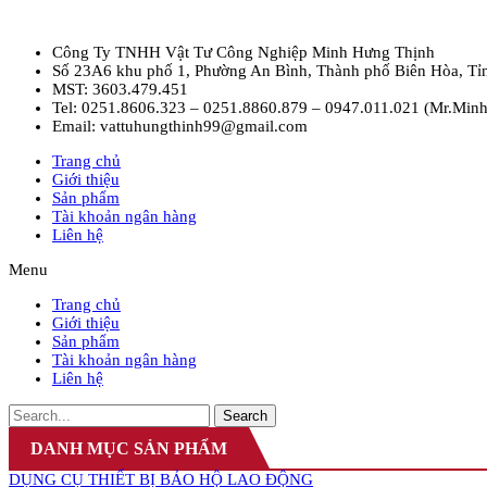
Công Ty TNHH Vật Tư Công Nghiệp Minh Hưng Thịnh
Số 23A6 khu phố 1, Phường An Bình, Thành phố Biên Hòa, Tỉ
MST: 3603.479.451
Tel: 0251.8606.323 – 0251.8860.879 – 0947.011.021 (Mr.Minh
Email: vattuhungthinh99@gmail.com
Trang chủ
Giới thiệu
Sản phẩm
Tài khoản ngân hàng
Liên hệ
Menu
Trang chủ
Giới thiệu
Sản phẩm
Tài khoản ngân hàng
Liên hệ
Search
DANH MỤC SẢN PHẨM
DỤNG CỤ THIẾT BỊ BẢO HỘ LAO ĐỘNG