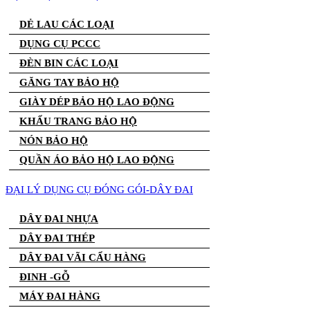
DẺ LAU CÁC LOẠI
DỤNG CỤ PCCC
ĐÈN BIN CÁC LOẠI
GĂNG TAY BẢO HỘ
GIÀY DÉP BẢO HỘ LAO ĐỘNG
KHẨU TRANG BẢO HỘ
NÓN BẢO HỘ
QUẦN ÁO BẢO HỘ LAO ĐỘNG
ĐẠI LÝ DỤNG CỤ ĐÓNG GÓI-DÂY ĐAI
DÂY ĐAI NHỰA
DÂY ĐAI THÉP
DÂY ĐAI VÃI CẨU HÀNG
ĐINH -GỖ
MÁY ĐAI HÀNG