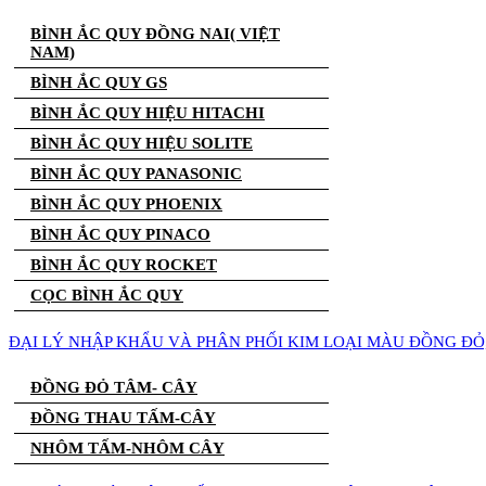
BÌNH ẮC QUY ĐỒNG NAI( VIỆT
NAM)
BÌNH ẮC QUY GS
BÌNH ẮC QUY HIỆU HITACHI
BÌNH ẮC QUY HIỆU SOLITE
BÌNH ẮC QUY PANASONIC
BÌNH ẮC QUY PHOENIX
BÌNH ẮC QUY PINACO
BÌNH ẮC QUY ROCKET
CỌC BÌNH ẮC QUY
ĐẠI LÝ NHẬP KHẨU VÀ PHÂN PHỐI KIM LOẠI MÀU ĐỒNG Đ
ĐỒNG ĐỎ TÂM- CÂY
ĐỒNG THAU TẤM-CÂY
NHÔM TẤM-NHÔM CÂY