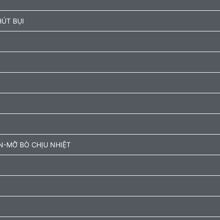
ÚT BỤI
N-MỠ BÒ CHỊU NHIỆT