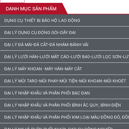
DANH MỤC SẢN PHẨM
DỤNG CỤ THIẾT BỊ BẢO HỘ LAO ĐỘNG
ĐẠI LÝ DỤNG CỤ ĐÓNG GÓI-DÂY ĐAI
ĐẠI LÝ ĐÁ MÀI-ĐÁ CẮT-ĐÁ NHÁM-BÁNH VẢI
ĐẠI LÝ LƯỚI HÀN-LƯỚI MẮT CÁO-LƯỚI B40-LƯỚI LỌC SƠN-L
ĐẠI LÝ MÁY KHOAN -MÁY HÀN-MÁY CẮT
ĐẠI LÝ MŨI TARO-MŨI PHAY-MŨI TIỆN-MŨI KHOAN-MŨI KHOÉT
ĐẠI LÝ NHẬP KHẨU VÀ PHÂN PHỐI BẠC ĐẠN
ĐẠI LÝ NHẬP KHẨU VÀ PHÂN PHỐI BÌNH ẮC QUY, BÌNH ĐIỆN
ĐẠI LÝ NHẬP KHẨU VÀ PHÂN PHỐI KIM LOẠI MÀU ĐỒNG ĐỎ, Đ