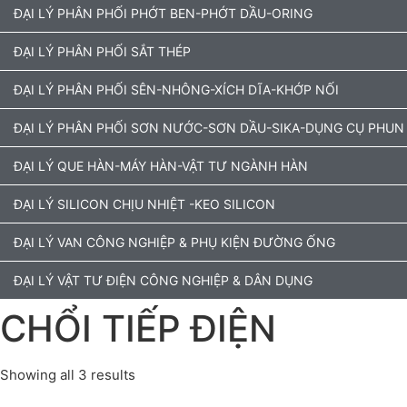
ĐẠI LÝ PHÂN PHỐI PHỚT BEN-PHỚT DẦU-ORING
ĐẠI LÝ PHÂN PHỐI SẮT THÉP
ĐẠI LÝ PHÂN PHỐI SÊN-NHÔNG-XÍCH DĨA-KHỚP NỐI
ĐẠI LÝ PHÂN PHỐI SƠN NƯỚC-SƠN DẦU-SIKA-DỤNG CỤ PHUN
ĐẠI LÝ QUE HÀN-MÁY HÀN-VẬT TƯ NGÀNH HÀN
ĐẠI LÝ SILICON CHỊU NHIỆT -KEO SILICON
ĐẠI LÝ VAN CÔNG NGHIỆP & PHỤ KIỆN ĐƯỜNG ỐNG
ĐẠI LÝ VẬT TƯ ĐIỆN CÔNG NGHIỆP & DÂN DỤNG
CHỔI TIẾP ĐIỆN
Showing all 3 results