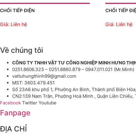
CHỔI TIẾP ĐIỆN
CHỔI TIẾP ĐI
Giá: Liên hệ
Giá: Liên hệ
Về chúng tôi
CÔNG TY TNHH VẬT TƯ CÔNG NGHIỆP MINH HƯNG THỊ
0251.8606.323 – 0251.8860.879 – 0947.011.021 (Mr.Minh)
vattuhungthinh99@gmail.com
MST: 3603.479.451
Số 23A6 khu phố 1, Phường An Bình, Thành phố Biên Hòa
CN2:139 Nam Trân, Phường Hoà Minh , Quận Liên Chiểu,
Facebook
Twitter
Youtube
Fanpage
ĐỊA CHỈ