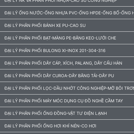
ĐẠI LÝ NK VÀ PHÂN PHỐI NHỰA-CAO SU CÔNG NGHIỆP
ĐẠI LÝ ỐNG NƯỚC-ỐNG NHỰA PVC-ỐNG HPDE-ỐNG BỐ-ỐNG H
ĐẠI LÝ PHÂN PHỐI BÁNH XE PU-CAO SU
ĐẠI LÝ PHÂN PHỐI BẠT-MÀNG PE-BĂNG KEO-LƯỚI CHE
ĐẠI LÝ PHÂN PHỐI BULONG XI-INOX 201-304-316
ĐẠI LÝ PHÂN PHỐI DÂY CÁP, XÍCH, PALANG, DÂY CẨU HÀN
ĐẠI LÝ PHÂN PHỐI DÂY CUROA-DÂY BĂNG TẢI-DÂY PU
ĐẠI LÝ PHÂN PHỐI LỌC-DẦU NHỚT CÔNG NGHIỆP-MỠ BÔI TRƠ
ĐẠI LÝ PHÂN PHỐI MÁY MÓC DỤNG CỤ ĐỒ NGHỀ CẦM TAY
ĐẠI LÝ PHÂN PHỐI ỐNG ĐỒNG-VẬT TƯ ĐIỆN LẠNH
ĐẠI LÝ PHÂN PHỐI ỐNG HƠI KHÍ NÉN-CO HƠI