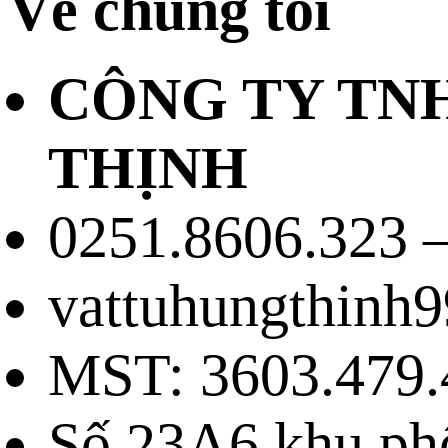
Về chúng tôi
CÔNG TY TN
THỊNH
0251.8606.323 –
vattuhungthinh
MST: 3603.479.
Số 23A6 khu ph