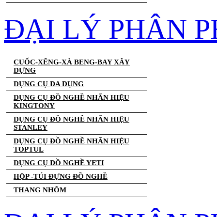
ĐẠI LÝ PHÂN 
CUỐC-XẼNG-XÀ BENG-BAY XÂY
DỰNG
DỤNG CỤ ĐA DỤNG
DỤNG CỤ ĐỒ NGHỀ NHÃN HIỆU
KINGTONY
DỤNG CỤ ĐỒ NGHỀ NHÃN HIỆU
STANLEY
DỤNG CỤ ĐỒ NGHỀ NHÃN HIỆU
TOPTUL
DỤNG CỤ ĐỒ NGHỀ YETI
HỘP -TÚI ĐỰNG ĐỒ NGHỀ
THANG NHÔM