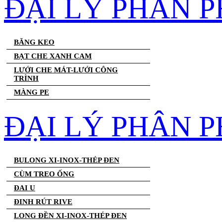
ĐẠI LÝ PHÂN 
BĂNG KEO
BẠT CHE XANH CAM
LƯỚI CHE MÁT-LƯỚI CÔNG
TRÌNH
MÀNG PE
ĐẠI LÝ PHÂN P
BULONG XI-INOX-THÉP ĐEN
CÙM TREO ỐNG
ĐAI U
ĐINH RÚT RIVE
LONG ĐỀN XI-INOX-THÉP ĐEN