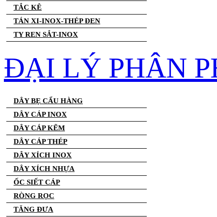
TẮC KÊ
TÁN XI-INOX-THÉP ĐEN
TY REN SẮT-INOX
ĐẠI LÝ PHÂN P
DÂY BẸ CẨU HÀNG
DÂY CÁP INOX
DÂY CÁP KẼM
DÂY CÁP THÉP
DÂY XÍCH INOX
DÂY XÍCH NHỰA
ỐC SIẾT CÁP
RÒNG RỌC
TĂNG ĐƯA