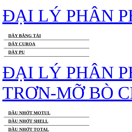
ĐẠI LÝ PHÂN 
DÂY BĂNG TẢI
DÂY CUROA
DÂY PU
ĐẠI LÝ PHÂN 
TRƠN-MỠ BÒ C
DẦU NHỚT MOTUL
DẦU NHỚT SHELL
DẦU NHỚT TOTAL