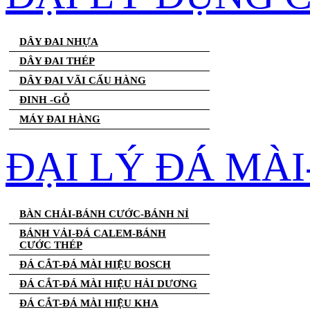
DÂY ĐAI NHỰA
DÂY ĐAI THÉP
DÂY ĐAI VÃI CẨU HÀNG
ĐINH -GỖ
MÁY ĐAI HÀNG
ĐẠI LÝ ĐÁ MÀ
BÀN CHẢI-BÁNH CƯỚC-BÁNH NỈ
BÁNH VẢI-ĐÁ CALEM-BÁNH
CƯỚC THÉP
ĐÁ CẮT-ĐÁ MÀI HIỆU BOSCH
ĐÁ CẮT-ĐÁ MÀI HIỆU HẢI DƯƠNG
ĐÁ CẮT-ĐÁ MÀI HIỆU KHA