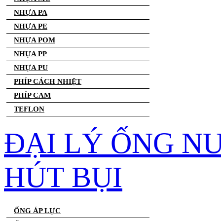
NHỰA PA
NHỰA PE
NHỰA POM
NHỰA PP
NHỰA PU
PHÍP CÁCH NHIỆT
PHÍP CAM
TEFLON
ĐẠI LÝ ỐNG N
HÚT BỤI
ỐNG ÁP LỰC