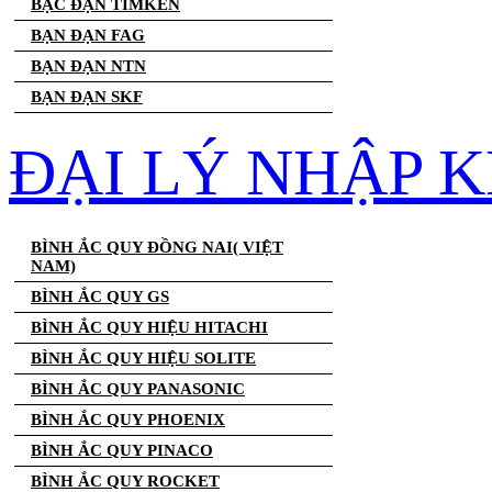
BẠC ĐẠN TIMKEN
BẠN ĐẠN FAG
BẠN ĐẠN NTN
BẠN ĐẠN SKF
ĐẠI LÝ NHẬP K
BÌNH ẮC QUY ĐỒNG NAI( VIỆT
NAM)
BÌNH ẮC QUY GS
BÌNH ẮC QUY HIỆU HITACHI
BÌNH ẮC QUY HIỆU SOLITE
BÌNH ẮC QUY PANASONIC
BÌNH ẮC QUY PHOENIX
BÌNH ẮC QUY PINACO
BÌNH ẮC QUY ROCKET