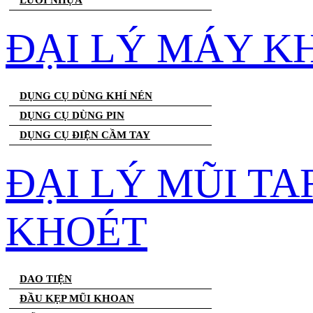
LƯỚI NHỰA
ĐẠI LÝ MÁY K
DỤNG CỤ DÙNG KHÍ NÉN
DỤNG CỤ DÙNG PIN
DỤNG CỤ ĐIỆN CẦM TAY
ĐẠI LÝ MŨI T
KHOÉT
DAO TIỆN
ĐẦU KẸP MŨI KHOAN