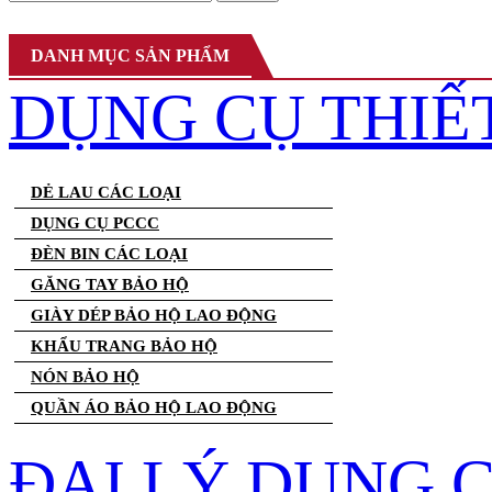
DANH MỤC SẢN PHẨM
DỤNG CỤ THIẾ
DẺ LAU CÁC LOẠI
DỤNG CỤ PCCC
ĐÈN BIN CÁC LOẠI
GĂNG TAY BẢO HỘ
GIÀY DÉP BẢO HỘ LAO ĐỘNG
KHẨU TRANG BẢO HỘ
NÓN BẢO HỘ
QUẦN ÁO BẢO HỘ LAO ĐỘNG
ĐẠI LÝ DỤNG 