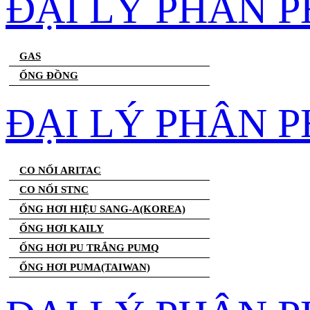
ĐẠI LÝ PHÂN 
GAS
ỐNG ĐỒNG
ĐẠI LÝ PHÂN P
CO NỐI ARITAC
CO NỐI STNC
ỐNG HƠI HIỆU SANG-A(KOREA)
ỐNG HƠI KAILY
ỐNG HƠI PU TRẮNG PUMQ
ỐNG HƠI PUMA(TAIWAN)