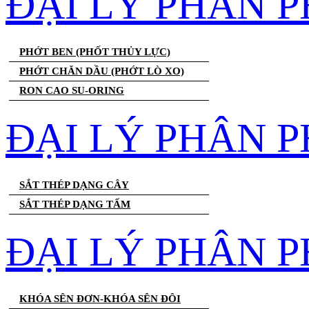
ĐẠI LÝ PHÂN 
PHỚT BEN (PHỐT THỦY LỰC)
PHỚT CHĂN DẦU (PHỚT LÒ XO)
RON CAO SU-ORING
ĐẠI LÝ PHÂN P
SẮT THÉP DẠNG CÂY
SẮT THÉP DẠNG TẤM
ĐẠI LÝ PHÂN P
KHÓA SÊN ĐƠN-KHÓA SÊN ĐÔI