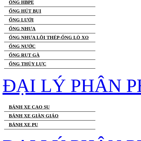
ỐNG HBPE
ỐNG HÚT BỤI
ỐNG LƯỚI
ỐNG NHỰA
ỐNG NHỰA LÕI THÉP-ỐNG LÒ XO
ỐNG NƯỚC
ỐNG RỤT GÀ
ỐNG THỦY LỰC
ĐẠI LÝ PHÂN P
BÁNH XE CAO SU
BÁNH XE GIÀN GIÁO
BÁNH XE PU