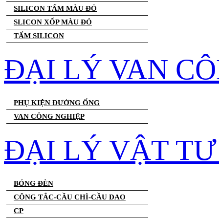
SILICON TẤM MÀU ĐỎ
SLICON XỐP MÀU ĐỎ
TẤM SILICON
ĐẠI LÝ VAN C
PHỤ KIỆN ĐƯỜNG ỐNG
VAN CÔNG NGHIỆP
ĐẠI LÝ VẬT T
BÓNG ĐÈN
CÔNG TẮC-CẦU CHÌ-CẦU DAO
CP