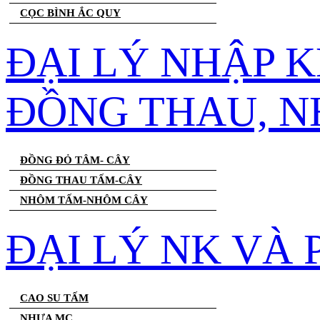
CỌC BÌNH ẮC QUY
ĐẠI LÝ NHẬP 
ĐỒNG THAU, 
ĐỒNG ĐỎ TÂM- CÂY
ĐỒNG THAU TẤM-CÂY
NHÔM TẤM-NHÔM CÂY
ĐẠI LÝ NK VÀ
CAO SU TẤM
NHỰA MC