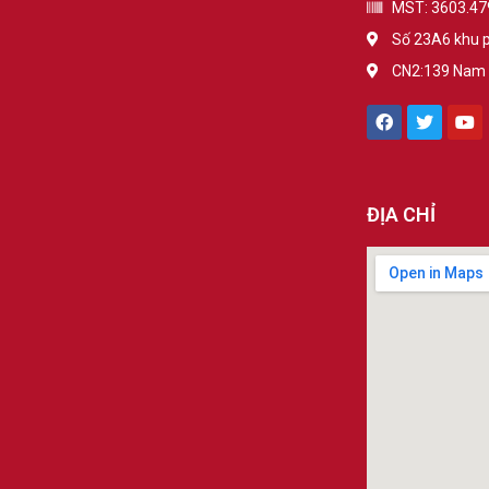
MST: 3603.47
Số 23A6 khu p
CN2:139 Nam T
ĐỊA CHỈ